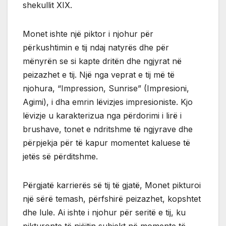
shekullit XIX.
Monet ishte një piktor i njohur për
përkushtimin e tij ndaj natyrës dhe për
mënyrën se si kapte dritën dhe ngjyrat në
peizazhet e tij. Një nga veprat e tij më të
njohura, “Impression, Sunrise” (Impresioni,
Agimi), i dha emrin lëvizjes impresioniste. Kjo
lëvizje u karakterizua nga përdorimi i lirë i
brushave, tonet e ndritshme të ngjyrave dhe
përpjekja për të kapur momentet kaluese të
jetës së përditshme.
Përgjatë karrierës së tij të gjatë, Monet pikturoi
një sërë temash, përfshirë peizazhet, kopshtet
dhe lule. Ai ishte i njohur për seritë e tij, ku
pikturonte të njëjtin subjekt në momente të