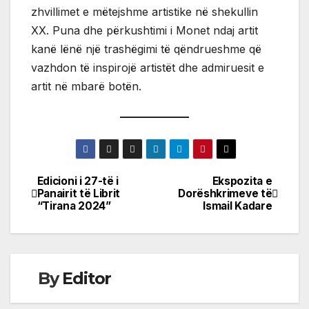
zhvillimet e mëtejshme artistike në shekullin
XX. Puna dhe përkushtimi i Monet ndaj artit
kanë lënë një trashëgimi të qëndrueshme që
vazhdon të inspirojë artistët dhe admiruesit e
artit në mbarë botën.
Edicioni i 27-të i
Ekspozita e
Post
Panairit të Librit
Dorëshkrimeve të
“Tirana 2024”
Ismail Kadare
navigation
By
Editor