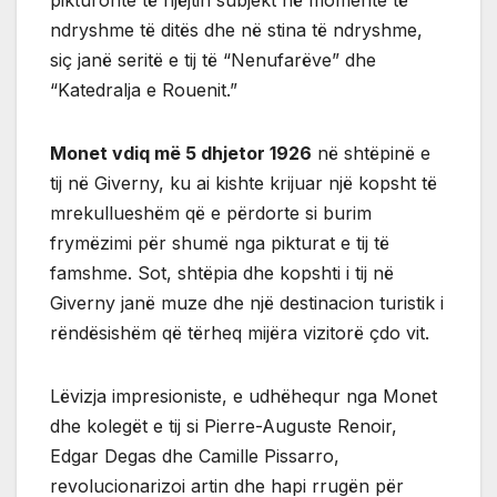
ndryshme të ditës dhe në stina të ndryshme,
siç janë seritë e tij të “Nenufarëve” dhe
“Katedralja e Rouenit.”
Monet vdiq më 5 dhjetor 1926
në shtëpinë e
tij në Giverny, ku ai kishte krijuar një kopsht të
mrekullueshëm që e përdorte si burim
frymëzimi për shumë nga pikturat e tij të
famshme. Sot, shtëpia dhe kopshti i tij në
Giverny janë muze dhe një destinacion turistik i
rëndësishëm që tërheq mijëra vizitorë çdo vit.
Lëvizja impresioniste, e udhëhequr nga Monet
dhe kolegët e tij si Pierre-Auguste Renoir,
Edgar Degas dhe Camille Pissarro,
revolucionarizoi artin dhe hapi rrugën për