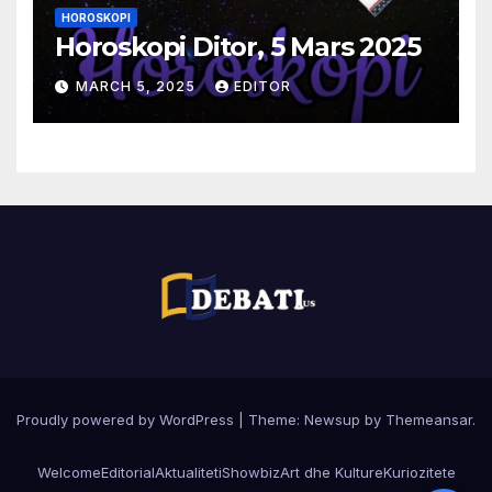
HOROSKOPI
Horoskopi Ditor, 5 Mars 2025
MARCH 5, 2025
EDITOR
Proudly powered by WordPress
|
Theme:
Newsup
by
Themeansar
.
Welcome
Editorial
Aktualiteti
Showbiz
Art dhe Kulture
Kuriozitete