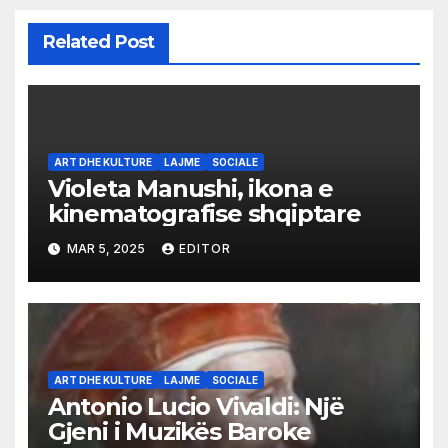
Related Post
ART DHE KULTURE
LAJME
SOCIALE
Violeta Manushi, ikona e
kinematografise shqiptare
MAR 5, 2025
EDITOR
ART DHE KULTURE
LAJME
SOCIALE
Antonio Lucio Vivaldi: Një
Gjeni i Muzikës Baroke