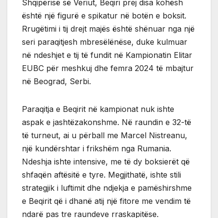
Shqipërisë së Veriut, Beqiri prej disa kohësh
është një figurë e spikatur në botën e boksit.
Rrugëtimi i tij drejt majës është shënuar nga një
seri paraqitjesh mbresëlënëse, duke kulmuar
në ndeshjet e tij të fundit në Kampionatin Elitar
EUBC për meshkuj dhe femra 2024 të mbajtur
në Beograd, Serbi.
Paraqitja e Beqirit në kampionat nuk ishte
aspak e jashtëzakonshme. Në raundin e 32-të
të turneut, ai u përball me Marcel Nistreanu,
një kundërshtar i frikshëm nga Rumania.
Ndeshja ishte intensive, me të dy boksierët që
shfaqën aftësitë e tyre. Megjithatë, ishte stili
strategjik i luftimit dhe ndjekja e pamëshirshme
e Beqirit që i dhanë atij një fitore me vendim të
ndarë pas tre raundeve rraskapitëse.