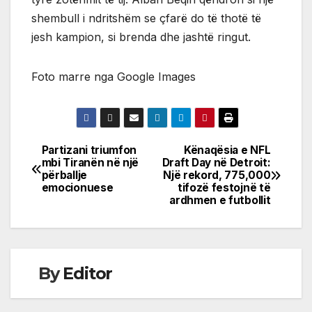
shembull i ndritshëm se çfarë do të thotë të
jesh kampion, si brenda dhe jashtë ringut.
Foto marre nga Google Images
Partizani triumfon
Kënaqësia e NFL
Post
mbi Tiranën në një
Draft Day në Detroit:
përballje
Një rekord, 775,000
navigation
emocionuese
tifozë festojnë të
ardhmen e futbollit
By
Editor