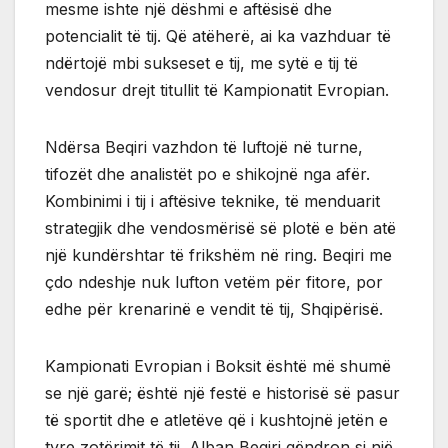
mesme ishte një dëshmi e aftësisë dhe
potencialit të tij. Që atëherë, ai ka vazhduar të
ndërtojë mbi sukseset e tij, me sytë e tij të
vendosur drejt titullit të Kampionatit Evropian.
Ndërsa Beqiri vazhdon të luftojë në turne,
tifozët dhe analistët po e shikojnë nga afër.
Kombinimi i tij i aftësive teknike, të menduarit
strategjik dhe vendosmërisë së plotë e bën atë
një kundërshtar të frikshëm në ring. Beqiri me
çdo ndeshje nuk lufton vetëm për fitore, por
edhe për krenarinë e vendit të tij, Shqipërisë.
Kampionati Evropian i Boksit është më shumë
se një garë; është një festë e historisë së pasur
të sportit dhe e atletëve që i kushtojnë jetën e
tyre zotërimit të tij. Alban Beqiri qëndron si një