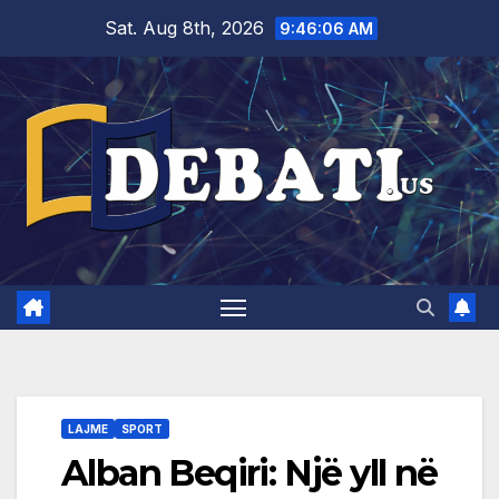
Skip
Sat. Aug 8th, 2026
9:46:07 AM
to
content
LAJME
SPORT
Alban Beqiri: Një yll në