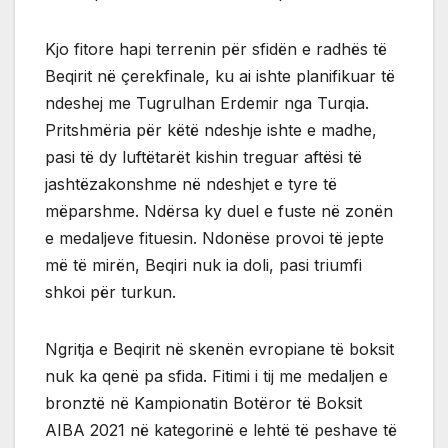
Kjo fitore hapi terrenin për sfidën e radhës të
Beqirit në çerekfinale, ku ai ishte planifikuar të
ndeshej me Tugrulhan Erdemir nga Turqia.
Pritshmëria për këtë ndeshje ishte e madhe,
pasi të dy luftëtarët kishin treguar aftësi të
jashtëzakonshme në ndeshjet e tyre të
mëparshme. Ndërsa ky duel e fuste në zonën
e medaljeve fituesin. Ndonëse provoi të jepte
më të mirën, Beqiri nuk ia doli, pasi triumfi
shkoi për turkun.
Ngritja e Beqirit në skenën evropiane të boksit
nuk ka qenë pa sfida. Fitimi i tij me medaljen e
bronztë në Kampionatin Botëror të Boksit
AIBA 2021 në kategorinë e lehtë të peshave të