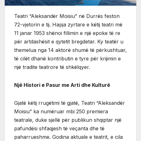
Teatri “Aleksandër Moisiu” në Durrës feston
72-vjetorin e tij. Hapja zyrtare e këtij teatri më
11 janar 1953 shënoi fillimin e një epoke të re
për artdashësit e qytetit bregdetar. Ky teatër u
themelua nga 14 aktorë shumë të përkushtuar,
të cilët dhanë kontributin e tyre për krijimin e
një tradite teatrore të shkëlqyer.
Një Histori e Pasur me Arti dhe Kulturë
Gjatë këtij rrugëtimi të gjatë, Teatri “Aleksandër
Moisiu” ka numëruar mbi 250 premiera
teatrale, duke sjellë për publikun shqiptar një
pafundësi shfaqjesh të veçanta dhe të
paharrueshme. Godina aktuale e teatrit, e cila