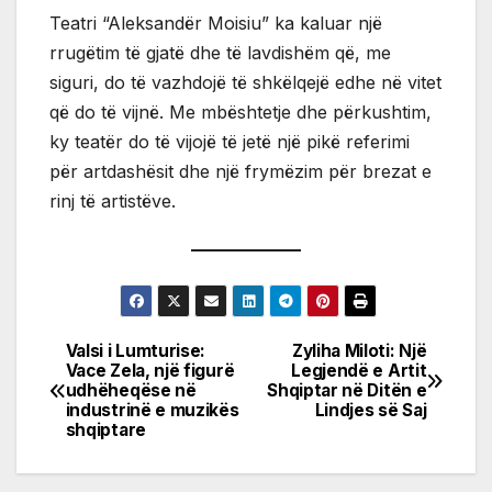
Teatri “Aleksandër Moisiu” ka kaluar një
rrugëtim të gjatë dhe të lavdishëm që, me
siguri, do të vazhdojë të shkëlqejë edhe në vitet
që do të vijnë. Me mbështetje dhe përkushtim,
ky teatër do të vijojë të jetë një pikë referimi
për artdashësit dhe një frymëzim për brezat e
rinj të artistëve.
Valsi i Lumturise:
Zyliha Miloti: Një
Post
Vace Zela, një figurë
Legjendë e Artit
udhëheqëse në
Shqiptar në Ditën e
navigation
industrinë e muzikës
Lindjes së Saj
shqiptare