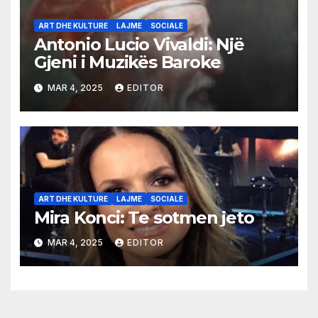
ART DHE KULTURE
LAJME
SOCIALE
Antonio Lucio Vivaldi: Një
Gjeni i Muzikës Baroke
MAR 4, 2025
EDITOR
ART DHE KULTURE
LAJME
SOCIALE
Mira Konci: Te sotmen jeto
MAR 4, 2025
EDITOR