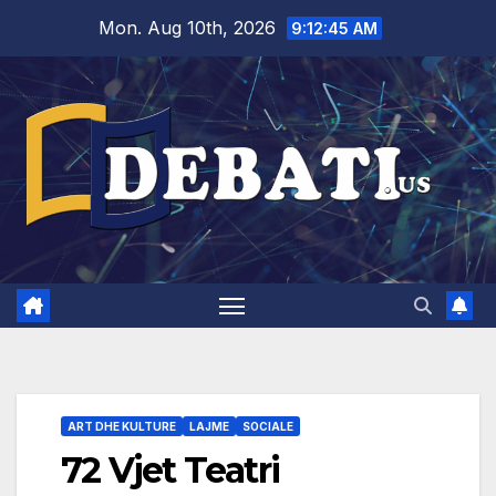
Skip
Mon. Aug 10th, 2026
9:12:46 AM
to
content
ART DHE KULTURE
LAJME
SOCIALE
72 Vjet Teatri