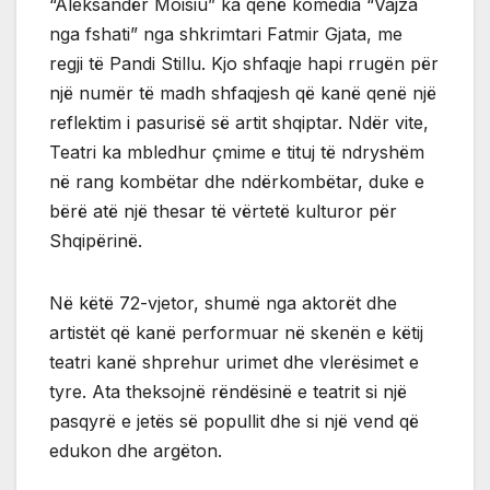
“Aleksandër Moisiu” ka qenë komedia “Vajza
nga fshati” nga shkrimtari Fatmir Gjata, me
regji të Pandi Stillu. Kjo shfaqje hapi rrugën për
një numër të madh shfaqjesh që kanë qenë një
reflektim i pasurisë së artit shqiptar. Ndër vite,
Teatri ka mbledhur çmime e tituj të ndryshëm
në rang kombëtar dhe ndërkombëtar, duke e
bërë atë një thesar të vërtetë kulturor për
Shqipërinë.
Në këtë 72-vjetor, shumë nga aktorët dhe
artistët që kanë performuar në skenën e këtij
teatri kanë shprehur urimet dhe vlerësimet e
tyre. Ata theksojnë rëndësinë e teatrit si një
pasqyrë e jetës së popullit dhe si një vend që
edukon dhe argëton.