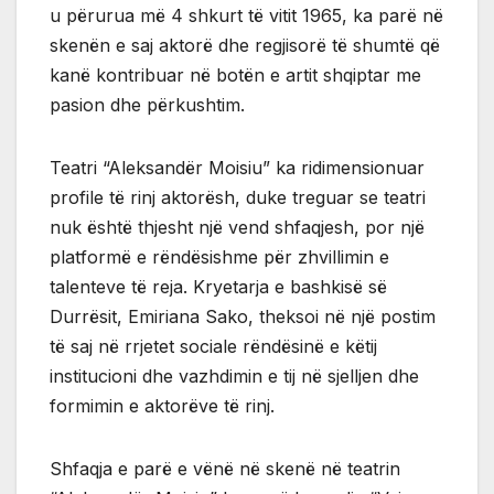
u përurua më 4 shkurt të vitit 1965, ka parë në
skenën e saj aktorë dhe regjisorë të shumtë që
kanë kontribuar në botën e artit shqiptar me
pasion dhe përkushtim.
Teatri “Aleksandër Moisiu” ka ridimensionuar
profile të rinj aktorësh, duke treguar se teatri
nuk është thjesht një vend shfaqjesh, por një
platformë e rëndësishme për zhvillimin e
talenteve të reja. Kryetarja e bashkisë së
Durrësit, Emiriana Sako, theksoi në një postim
të saj në rrjetet sociale rëndësinë e këtij
institucioni dhe vazhdimin e tij në sjelljen dhe
formimin e aktorëve të rinj.
Shfaqja e parë e vënë në skenë në teatrin