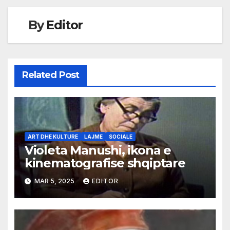
By
Editor
Related Post
ART DHE KULTURE
LAJME
SOCIALE
Violeta Manushi, ikona e
kinematografise shqiptare
MAR 5, 2025
EDITOR