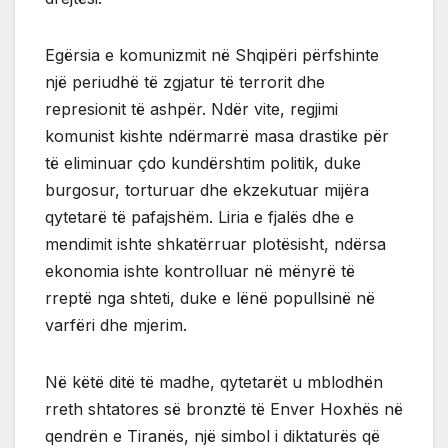
Egërsia e komunizmit në Shqipëri përfshinte
një periudhë të zgjatur të terrorit dhe
represionit të ashpër. Ndër vite, regjimi
komunist kishte ndërmarrë masa drastike për
të eliminuar çdo kundërshtim politik, duke
burgosur, torturuar dhe ekzekutuar mijëra
qytetarë të pafajshëm. Liria e fjalës dhe e
mendimit ishte shkatërruar plotësisht, ndërsa
ekonomia ishte kontrolluar në mënyrë të
rreptë nga shteti, duke e lënë popullsinë në
varfëri dhe mjerim.
Në këtë ditë të madhe, qytetarët u mblodhën
rreth shtatores së bronztë të Enver Hoxhës në
qendrën e Tiranës, një simbol i diktaturës që