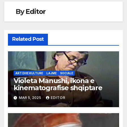
By
Editor
Related Post
ART DHE KULTURE
LAJME
SOCIALE
Violeta Manushi, ikona e
kinematografise shqiptare
MAR 5, 2025
EDITOR