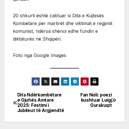
20 shkurti është caktuar si Dita e Kujtesës
Kombëtare për martirët dhe viktimat e regjimit
komunist, ndërsa shënoi edhe fundin e
diktaturës në Shqipëri.
Foto nga Google Images
Dita Ndërkombëtare
Fan Noli: poezi
Post
e Gjuhës Amtare
kushtuar Luigj
2025: Festimi i
Gurakuqit
navigation
Jubileut të Argjendtë