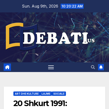
Skip
Sun. Aug 9th, 2026
10:20:23 AM
to
content
ART DHE KULTURE
LAJME
SOCIALE
20 Shkurt 1991: