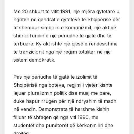
Më 20 shkurt të vitit 1991, një mijëra qytetarë u
ngritën në qendrat e qyteteve të Shqipërisë për
të shembur simbolin e komunizmit, një akt që
shënoi fundin e një periudhe të gjatë dhe të
tërbuara. Ky akt ishte një pjesë e rëndësishme
të tranzicionit nga një regjim totalitar në një
sistem demokratik.
Pas një periudhe të gjatë të izolimit të
Shqipërisë nga botëva, regjimi i vjetër kishte
lejuar pluralizmin politik disa muaj më parë,
duke hapur rrugën për një ndryshim të madh
në vendin. Demonstrata të hershme kishin
filluar të shfaqen që nga viti 1990, me
studentët dhe punëtorët që kërkonin liri dhe
drejtësi.