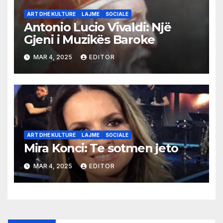
ART DHE KULTURE
LAJME
SOCIALE
Antonio Lucio Vivaldi: Një
Gjeni i Muzikës Baroke
MAR 4, 2025
EDITOR
ART DHE KULTURE
LAJME
SOCIALE
Mira Konci: Te sotmen jeto
MAR 4, 2025
EDITOR