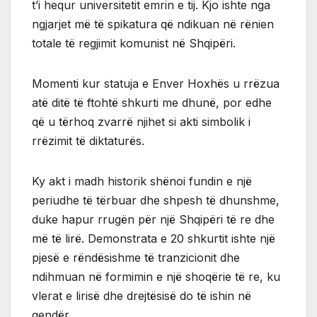
t’i hequr universitetit emrin e tij. Kjo ishte nga
ngjarjet më të spikatura që ndikuan në rënien
totale të regjimit komunist në Shqipëri.
Momenti kur statuja e Enver Hoxhës u rrëzua
atë ditë të ftohtë shkurti me dhunë, por edhe
që u tërhoq zvarrë njihet si akti simbolik i
rrëzimit të diktaturës.
Ky akt i madh historik shënoi fundin e një
periudhe të tërbuar dhe shpesh të dhunshme,
duke hapur rrugën për një Shqipëri të re dhe
më të lirë. Demonstrata e 20 shkurtit ishte një
pjesë e rëndësishme të tranzicionit dhe
ndihmuan në formimin e një shoqërie të re, ku
vlerat e lirisë dhe drejtësisë do të ishin në
qendër.