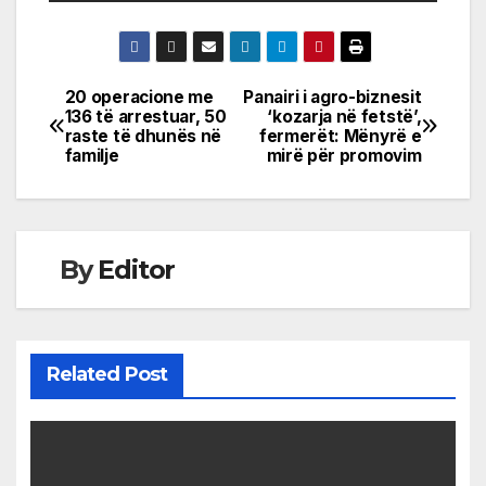
20 operacione me
Panairi i agro-biznesit
Post
136 të arrestuar, 50
‘kozarja në fetstë’,
raste të dhunës në
fermerët: Mënyrë e
navigation
familje
mirë për promovim
By
Editor
Related Post