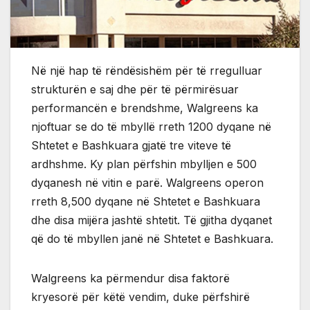
Në një hap të rëndësishëm për të rregulluar
strukturën e saj dhe për të përmirësuar
performancën e brendshme, Walgreens ka
njoftuar se do të mbyllë rreth 1200 dyqane në
Shtetet e Bashkuara gjatë tre viteve të
ardhshme. Ky plan përfshin mbylljen e 500
dyqanesh në vitin e parë. Walgreens operon
rreth 8,500 dyqane në Shtetet e Bashkuara
dhe disa mijëra jashtë shtetit. Të gjitha dyqanet
që do të mbyllen janë në Shtetet e Bashkuara.
Walgreens ka përmendur disa faktorë
kryesorë për këtë vendim, duke përfshirë