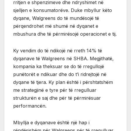
rritjen e shpenzimeve dhe ndryshimet në
sjelljen e konsumatorëve. Duke mbyllur këto
dyqane, Walgreens do të mundësojë të
përqendrohet më shumë në dyqanet e
mbushura dhe të përmirësojë operacionet e tij.
Ky vendim do të ndikojë në rreth 14% të
dyqanave të Walgreens në SHBA. Megjithatë,
kompania ka theksuar se do të rregullojë
punëtorët e ndikuar dhe do t’i ridrejtojë në
dyqane të tjera. Ky plan është i përshtatshëm
me strategjinë e tyre për të rregulluar
strukturën e saj dhe për të përmirësuar
performancën.
Mbyllja e dyqanave është një hap i
rëndësishëm për Walgreens për të rregulluar