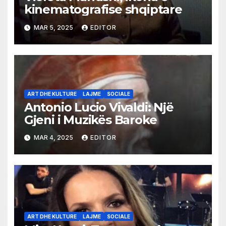
kinematografise shqiptare
MAR 5, 2025
EDITOR
ART DHE KULTURE
LAJME
SOCIALE
Antonio Lucio Vivaldi: Një
Gjeni i Muzikës Baroke
MAR 4, 2025
EDITOR
ART DHE KULTURE
LAJME
SOCIALE