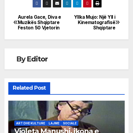
Aurela Gace, Diva e
Yllka Mujo: Një Yll i
Post
Muzikës Shqiptare
Kinematografisë
Feston 50 Vjetorin
Shqiptare
navigation
By
Editor
Related Post
ART DHE KULTURE
LAJME
SOCIALE
Violeta Manushi, ikona e