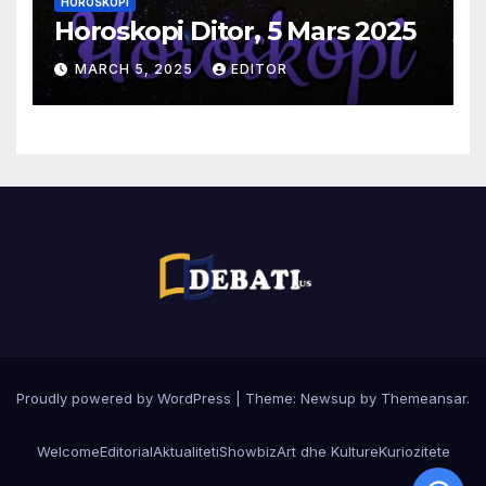
HOROSKOPI
Horoskopi Ditor, 5 Mars 2025
MARCH 5, 2025
EDITOR
Proudly powered by WordPress
|
Theme:
Newsup
by
Themeansar
.
Welcome
Editorial
Aktualiteti
Showbiz
Art dhe Kulture
Kuriozitete