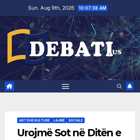
Skip
Sun. Aug 9th, 2026
10:07:40 AM
to
content
ART DHE KULTURE
LAJME
SOCIALE
Urojmë Sot në Ditën e