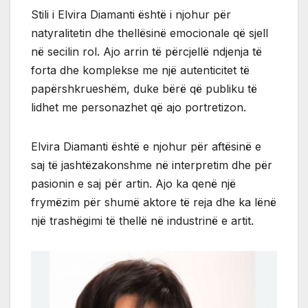
Stili i Elvira Diamanti është i njohur për
natyralitetin dhe thellësinë emocionale që sjell
në secilin rol. Ajo arrin të përcjellë ndjenja të
forta dhe komplekse me një autenticitet të
papërshkrueshëm, duke bërë që publiku të
lidhet me personazhet që ajo portretizon.
Elvira Diamanti është e njohur për aftësinë e
saj të jashtëzakonshme në interpretim dhe për
pasionin e saj për artin. Ajo ka qenë një
frymëzim për shumë aktore të reja dhe ka lënë
një trashëgimi të thellë në industrinë e artit.