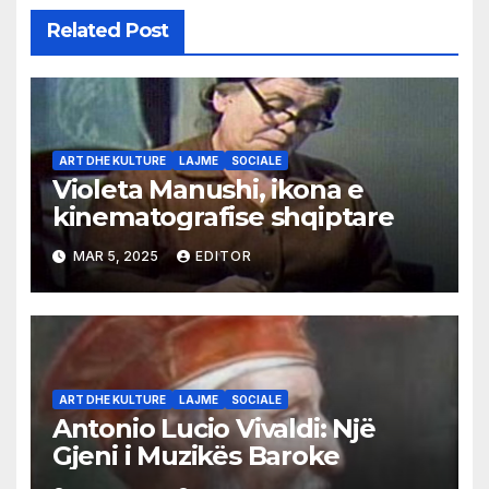
Related Post
ART DHE KULTURE
LAJME
SOCIALE
Violeta Manushi, ikona e
kinematografise shqiptare
MAR 5, 2025
EDITOR
ART DHE KULTURE
LAJME
SOCIALE
Antonio Lucio Vivaldi: Një
Gjeni i Muzikës Baroke