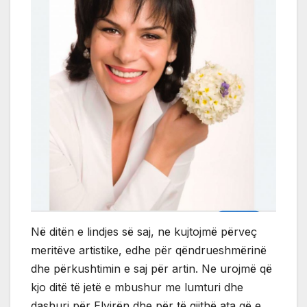
Në ditën e lindjes së saj, ne kujtojmë përveç
meritëve artistike, edhe për qëndrueshmërinë
dhe përkushtimin e saj për artin. Ne urojmë që
kjo ditë të jetë e mbushur me lumturi dhe
dashuri për Elvirën dhe për të gjithë ata që e