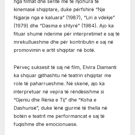
nga filmat dhe seritë më të njohura të
kinemasë shqiptare, duke përfshirë “Nje
Ngjarje nga e kaluara” (1987), “Liri a vdekje”
(1979) dhe “Dasma e shtyrë” (1984). Ajo ka
fituar shumë nderime për interpretimet e saj të
mrekullueshme dhe për kontributin e saj në
promovimin e artit shqiptar në botë.
Përveç suksesit të saj në film, Elvira Diamanti
ka shquar gjithashtu në teatrin shqiptar me
role të paharrueshme. Në skenë, ajo ka
interpretuar në vepra të rëndësishme si
“Gjeniu dhe Rënia e Tij” dhe “Koha e
Dashurisë”, duke lënë gjurmë të thella në
botën e teatrit me performancat e saj të
fuqishme dhe emocionuese.