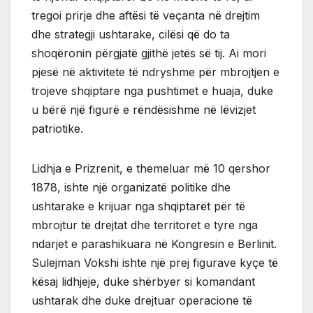
tregoi prirje dhe aftësi të veçanta në drejtim
dhe strategji ushtarake, cilësi që do ta
shoqëronin përgjatë gjithë jetës së tij. Ai mori
pjesë në aktivitete të ndryshme për mbrojtjen e
trojeve shqiptare nga pushtimet e huaja, duke
u bërë një figurë e rëndësishme në lëvizjet
patriotike.
Lidhja e Prizrenit, e themeluar më 10 qershor
1878, ishte një organizatë politike dhe
ushtarake e krijuar nga shqiptarët për të
mbrojtur të drejtat dhe territoret e tyre nga
ndarjet e parashikuara në Kongresin e Berlinit.
Sulejman Vokshi ishte një prej figurave kyçe të
kësaj lidhjeje, duke shërbyer si komandant
ushtarak dhe duke drejtuar operacione të