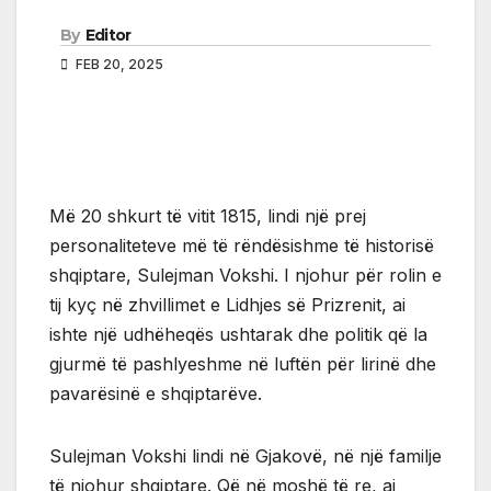
By
Editor
FEB 20, 2025
Më 20 shkurt të vitit 1815, lindi një prej
personaliteteve më të rëndësishme të historisë
shqiptare, Sulejman Vokshi. I njohur për rolin e
tij kyç në zhvillimet e Lidhjes së Prizrenit, ai
ishte një udhëheqës ushtarak dhe politik që la
gjurmë të pashlyeshme në luftën për lirinë dhe
pavarësinë e shqiptarëve.
Sulejman Vokshi lindi në Gjakovë, në një familje
të njohur shqiptare. Që në moshë të re, ai