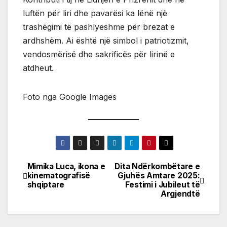
luftën për liri dhe pavarësi ka lënë një
trashëgimi të pashlyeshme për brezat e
ardhshëm. Ai është një simbol i patriotizmit,
vendosmërisë dhe sakrificës për lirinë e
atdheut.
Foto nga Google Images
Mimika Luca, ikona e
Dita Ndërkombëtare e
Post
kinematografisë
Gjuhës Amtare 2025:
shqiptare
Festimi i Jubileut të
navigation
Argjendtë