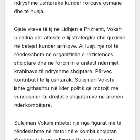
ndryshme ushtarake kundër forcave osmane
dhe të huaja.
Gjatë viteve të tij në Lidhjen e Prizrenit, Vokshi
u dallua për aftësitë e tij strategjike dhe guximin
në betejat kundër armiqve. Ai luajti një rol të
rëndësishëm në organizimin e rezistencës
shqiptare dhe në forcimin e unitetit ndërmjet
krahinave të ndryshme shqiptare. Përveç
kontributit të tij ushtarak, Sulejman Vokshi
ishte gjithashtu një lider politik që mbrojti me
vendosmëri të drejtat e shqiptarëve në arenën
ndërkombëtare.
Sulejman Vokshi mbetet një nga figurat më të
rëndësishme në historinë e kombit shqiptar.
Kontributi i tij në Lidhjen e Prizrenit dhe në