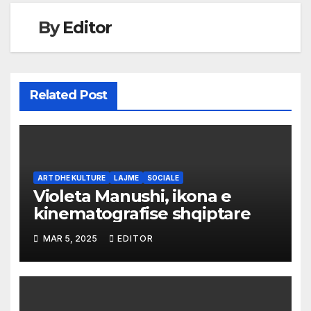
By
Editor
Related Post
ART DHE KULTURE
LAJME
SOCIALE
Violeta Manushi, ikona e
kinematografise shqiptare
MAR 5, 2025
EDITOR