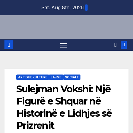
Skip
Sat. Aug 8th, 2026
to
content
ART DHE KULTURE
LAJME
SOCIALE
Sulejman Vokshi: Një
Figurë e Shquar në
Historinë e Lidhjes së
Prizrenit