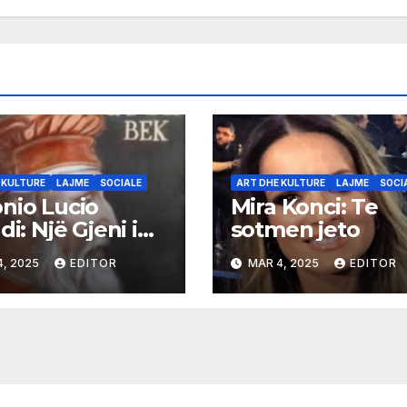
 KULTURE
LAJME
SOCIALE
ART DHE KULTURE
LAJME
SOCI
nio Lucio
Mira Konci: Te
di: Një Gjeni i
sotmen jeto
kës Baroke
4, 2025
EDITOR
MAR 4, 2025
EDITOR