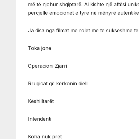
më të njohur shqiptarë. Ai kishte një aftësi un
përcjellë emocionet e tyre në mënyrë autentike
Ja disa nga filmat me rolet me te sukseshme t
Toka jone
Operacioni Zjarri
Rrugicat që kërkonin diell
Këshilltarët
Intendenti
Koha nuk pret