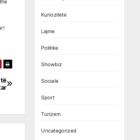
 dhe
Kuriozitete
r!
Lajme
Politike
Showbiz
 të
Sociale
tar
Sport
Turizem
Uncategorized