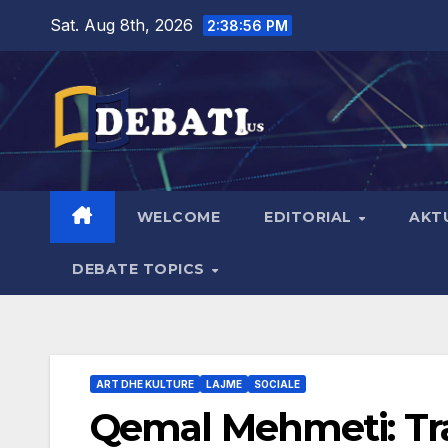
Skip
Sat. Aug 8th, 2026
2:38:57 PM
to
content
WELCOME
EDITORIAL
AKT
DEBATE TOPICS
ART DHE KULTURE
LAJME
SOCIALE
Qemal Mehmeti: Tra