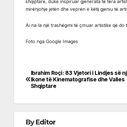
shqiptare, duke inspiruar gjenerata të tëra artist
mirënjohje jetën dhe veprën e këtij gjeniu të arti
Ai na la një trashëgimi të çmuar artistike që do t
Foto nga Google Images
Ibrahim Roçi: 83 Vjetori i Lindjes së n
Post
Ikone të Kinematografise dhe Valles
navigation
Shqiptare
By
Editor