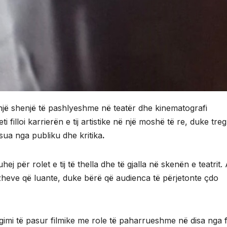
një shenjë të pashlyeshme në teatër dhe kinematografi
filloi karrierën e tij artistike në një moshë të re, duke tre
sua nga publiku dhe kritika
.
ej për rolet e tij të thella dhe të gjalla në skenën e teatrit. 
azheve që luante, duke bërë që audienca të përjetonte çdo
imi të pasur filmike me role të paharrueshme në disa nga f