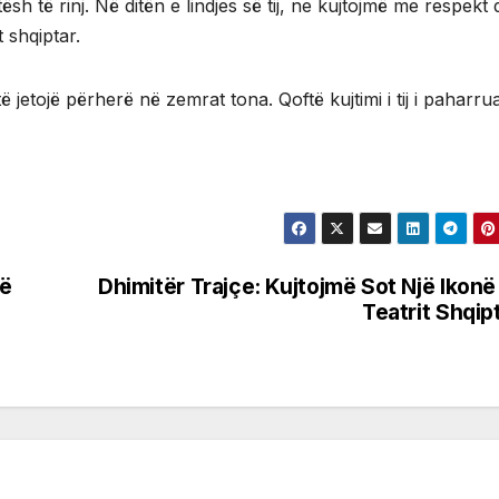
ësh të rinj. Në ditën e lindjes së tij, ne kujtojmë me respekt
t shqiptar.
ë jetojë përherë në zemrat tona. Qoftë kujtimi i tij i paharrua
jë
Dhimitër Trajçe: Kujtojmë Sot Një Ikonë
Teatrit Shqip