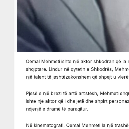
Qemal Mehmeti ishte një aktor shkodran që la 
shqiptare. Lindur në qytetin e Shkodrës, Mehmeti 
një talent të jashtëzakonshëm që shpejt u vlerë
Pjesë e një brezi të artë artistësh, Mehmeti shquh
ishte një aktor që i dha jetë dhe shpirt person
ndjenjë e dramë të paraqitur.
Në kinematografi, Qemal Mehmeti la një trashëg