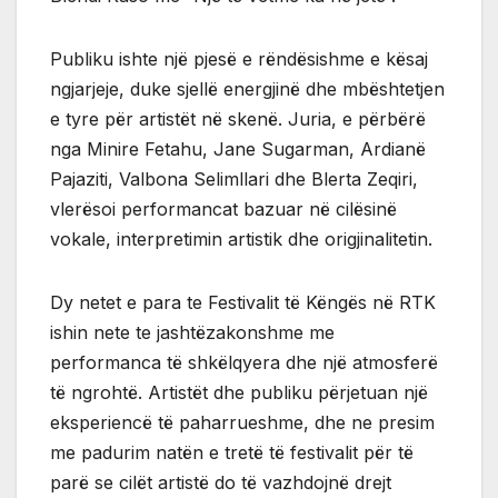
Publiku ishte një pjesë e rëndësishme e kësaj
ngjarjeje, duke sjellë energjinë dhe mbështetjen
e tyre për artistët në skenë. Juria, e përbërë
nga Minire Fetahu, Jane Sugarman, Ardianë
Pajaziti, Valbona Selimllari dhe Blerta Zeqiri,
vlerësoi performancat bazuar në cilësinë
vokale, interpretimin artistik dhe origjinalitetin.
Dy netet e para te Festivalit të Këngës në RTK
ishin nete te jashtëzakonshme me
performanca të shkëlqyera dhe një atmosferë
të ngrohtë. Artistët dhe publiku përjetuan një
eksperiencë të paharrueshme, dhe ne presim
me padurim natën e tretë të festivalit për të
parë se cilët artistë do të vazhdojnë drejt