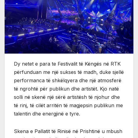
Dy netet e para te Festivalit të Këngës në RTK
përfunduan me një sukses të madh, duke sjellë
performanca të shkëlqyera dhe një atmosferë
të ngrohtë për publikun dhe artistët. Kjo natë
solli në skenë një sërë artistësh të njohur dhe
të rinj, të cilët arritën të magjepsin publikun me
talentin dhe energjinë e tyre.
Skena e Pallatit të Rinisë në Prishtinë u mbush