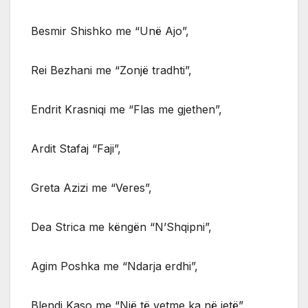
Besmir Shishko me “Unë Ajo”,
Rei Bezhani me “Zonjë tradhti”,
Endrit Krasniqi me “Flas me gjethen”,
Ardit Stafaj “Faji”,
Greta Azizi me “Veres”,
Dea Strica me këngën “N’Shqipni”,
Agim Poshka me “Ndarja erdhi”,
Blendi Kaso me “Një të vetme ka në jetë”.