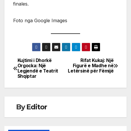
finales.
Foto nga Google Images
Kujtimi i Dhorkë
Rifat Kukaj: Një
Post
Orgocka: Një
Figurë e Madhe në
Legjendë e Teatrit
Letërsinë për Fëmijë
navigation
Shqiptar
By
Editor