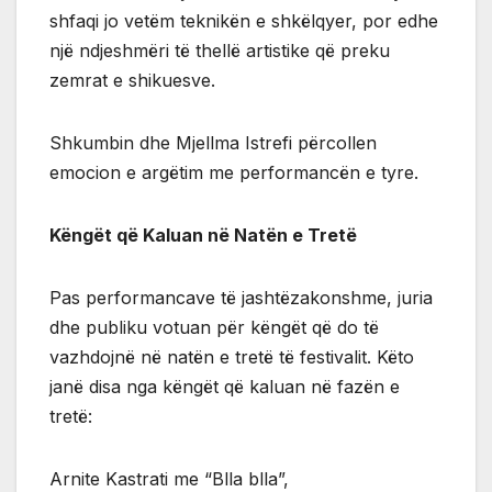
shfaqi jo vetëm teknikën e shkëlqyer, por edhe
një ndjeshmëri të thellë artistike që preku
zemrat e shikuesve.
Shkumbin dhe Mjellma Istrefi përcollen
emocion e argëtim me performancën e tyre.
Këngët që Kaluan në Natën e Tretë
Pas performancave të jashtëzakonshme, juria
dhe publiku votuan për këngët që do të
vazhdojnë në natën e tretë të festivalit. Këto
janë disa nga këngët që kaluan në fazën e
tretë:
Arnite Kastrati me “Blla blla”,