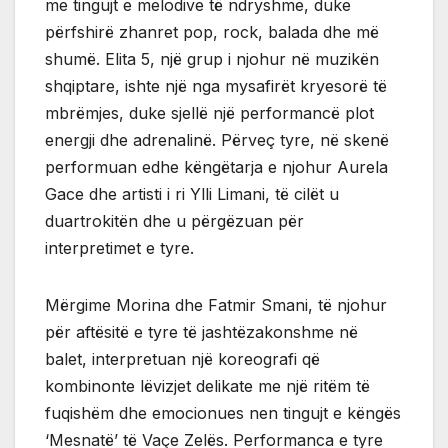
me tingujt e melodive të ndryshme, duke
përfshirë zhanret pop, rock, balada dhe më
shumë. Elita 5, një grup i njohur në muzikën
shqiptare, ishte një nga mysafirët kryesorë të
mbrëmjes, duke sjellë një performancë plot
energji dhe adrenalinë. Përveç tyre, në skenë
performuan edhe këngëtarja e njohur Aurela
Gace dhe artisti i ri Ylli Limani, të cilët u
duartrokitën dhe u përgëzuan për
interpretimet e tyre.
Mërgime Morina dhe Fatmir Smani, të njohur
për aftësitë e tyre të jashtëzakonshme në
balet, interpretuan një koreografi që
kombinonte lëvizjet delikate me një ritëm të
fuqishëm dhe emocionues nen tingujt e këngës
‘Mesnatë’ të Vaçe Zelës. Performanca e tyre