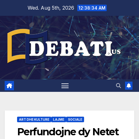
Skip
Wed. Aug 5th, 2026
12:38:35 AM
to
content
ART DHE KULTURE
LAJME
SOCIALE
Perfundojne dy Netet