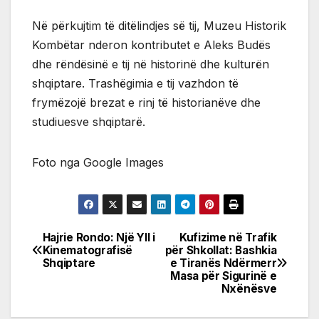
Në përkujtim të ditëlindjes së tij, Muzeu Historik
Kombëtar nderon kontributet e Aleks Budës
dhe rëndësinë e tij në historinë dhe kulturën
shqiptare. Trashëgimia e tij vazhdon të
frymëzojë brezat e rinj të historianëve dhe
studiuesve shqiptarë.
Foto nga Google Images
Hajrie Rondo: Një Yll i
Kufizime në Trafik
Post
Kinematografisë
për Shkollat: Bashkia
Shqiptare
e Tiranës Ndërmerr
navigation
Masa për Sigurinë e
Nxënësve