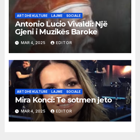
ART DHE KULTURE
LAJME
SOCIALE
Antonio Lucio Vivaldi: Një
Gjeni i Muzikës Baroke
MAR 4, 2025
EDITOR
ART DHE KULTURE
LAJME
SOCIALE
Mira Konci: Te sotmen jeto
MAR 4, 2025
EDITOR