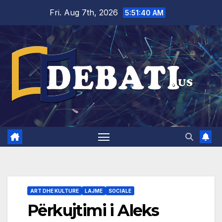
Skip
Fri. Aug 7th, 2026
5:51:41 AM
to
content
ART DHE KULTURE
LAJME
SOCIALE
Përkujtimi i Aleks