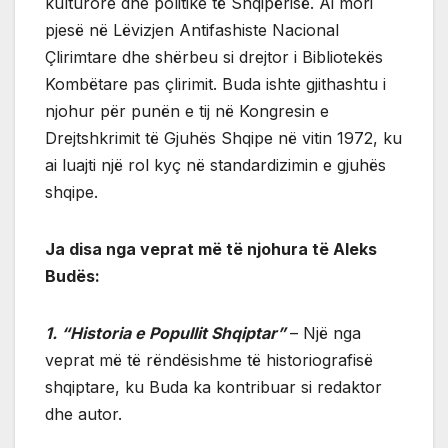
kulturore dhe politike të Shqipërisë. Ai mori
pjesë në Lëvizjen Antifashiste Nacional
Çlirimtare dhe shërbeu si drejtor i Bibliotekës
Kombëtare pas çlirimit. Buda ishte gjithashtu i
njohur për punën e tij në Kongresin e
Drejtshkrimit të Gjuhës Shqipe në vitin 1972, ku
ai luajti një rol kyç në standardizimin e gjuhës
shqipe.
Ja disa nga veprat më të njohura të Aleks
Budës:
1. “Historia e Popullit Shqiptar”
– Një nga
veprat më të rëndësishme të historiografisë
shqiptare, ku Buda ka kontribuar si redaktor
dhe autor.