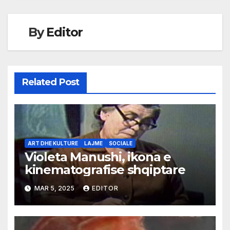
By
Editor
Related Post
ART DHE KULTURE
LAJME
SOCIALE
Violeta Manushi, ikona e
kinematografise shqiptare
MAR 5, 2025
EDITOR