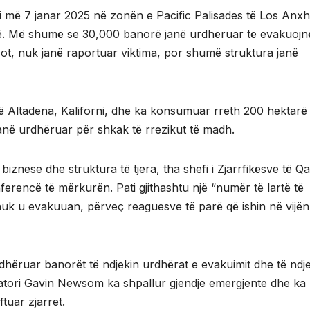
lloi më 7 janar 2025 në zonën e Pacific Palisades të Los Anxh
. Më shumë se 30,000 banorë janë urdhëruar të evakuojn
ot, nuk janë raportuar viktima, por shumë struktura janë
ar në Altadena, Kaliforni, dhe ka konsumuar rreth 200 hektarë
në urdhëruar për shkak të rrezikut të madh.
iznese dhe struktura të tjera, tha shefi i Zjarrfikësve të Q
rencë të mërkurën. Pati gjithashtu një “numër të lartë të
k u evakuuan, përveç reaguesve të parë që ishin në vijën
rdhëruar banorët të ndjekin urdhërat e evakuimit dhe të ndj
rnatori Gavin Newsom ka shpallur gjendje emergjente dhe ka
tuar zjarret.