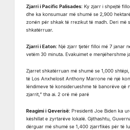
Zjarri i Pacific Palisades
: Ky zjarr i shpejtë fi
dhe ka konsumuar më shumë se 2,900 hektarë
zonën për shkak të rrezikut të madh. Deri më s
shkatërruar.
Zjarri i Eaton
: Një zjarr tjetër filloi më 7 jan
vetëm 30 minuta. Evakuimet e menjëhershme ja
Zjarret shkatërruan më shumë se 1,000 shtëpi, b
të Los Anxhelosit Anthony Marrone në një konfe
lëndimeve të konsiderueshme të banorëve që nu
zjarrit,” tha ai. 2 orë më parë
Reagimi i Qeverisë
: Presidenti Joe Biden ka u
këshillat e zyrtarëve lokalë. Gjithashtu, Guve
dërguar më shumë se 1,400 zjarrfikës për të luf