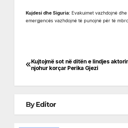
Kujdesi dhe Siguria
: Evakuimet vazhdojnë dhe 
emergjencës vazhdojnë të punojnë për të mbrojtu
Kujtojmë sot në ditën e lindjes aktori
Post
njohur korçar Perika Gjezi
navigation
By
Editor