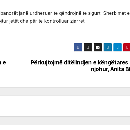
banorët janë urdhëruar të qëndrojnë të sigurt. Shërbimet e
r jetët dhe për të kontrolluar zjarret.
n e
Përkujtojmë ditëlindjen e këngëtares
njohur, Anita Bi