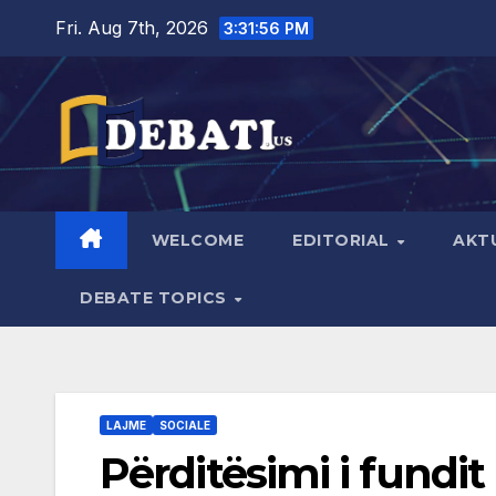
Skip
Fri. Aug 7th, 2026
3:31:57 PM
to
content
WELCOME
EDITORIAL
AKT
DEBATE TOPICS
LAJME
SOCIALE
Përditësimi i fundit 