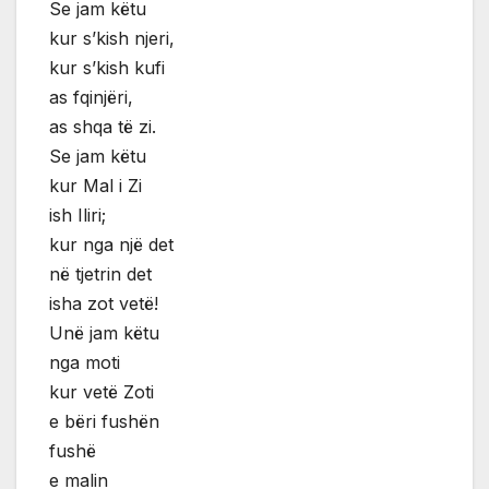
Se jam këtu
kur s’kish njeri,
kur s’kish kufi
as fqinjëri,
as shqa të zi.
Se jam këtu
kur Mal i Zi
ish Iliri;
kur nga një det
në tjetrin det
isha zot vetë!
Unë jam këtu
nga moti
kur vetë Zoti
e bëri fushën
fushë
e malin