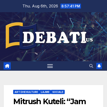
Skip
Thu. Aug 6th, 2026
8:57:42 PM
to
content
ART DHE KULTURE
LAJME
SOCIALE
Mitrush Kuteli: “Jam