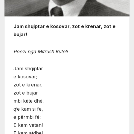
Jam shqiptar e kosovar, zot e krenar, zot e
bujar!
Poezi nga Mitrush Kuteli
Jam shqiptar
e kosovar;
zot e krenar,
zot e bujar
mbi këtë dhé,
q’e kam si fe,
e përmbi fé:
E kam vatan!
E kam atdhe!