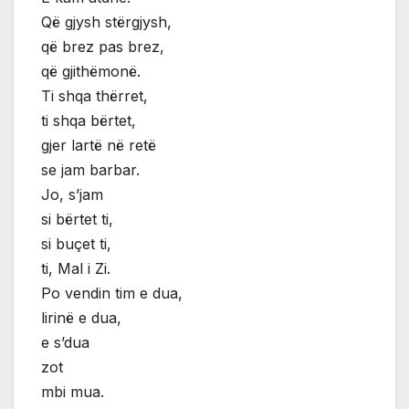
Që gjysh stërgjysh,
që brez pas brez,
që gjithëmonë.
Ti shqa thërret,
ti shqa bërtet,
gjer lartë në retë
se jam barbar.
Jo, s’jam
si bërtet ti,
si buçet ti,
ti, Mal i Zi.
Po vendin tim e dua,
lirinë e dua,
e s’dua
zot
mbi mua.