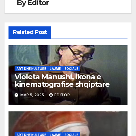
By
Editor
Related Post
ART DHE KULTURE
LAJME
SOCIALE
Violeta Manushi, ikona e
kinematografise shqiptare
MAR 5, 2025
EDITOR
ART DHE KULTURE
LAJME
SOCIALE