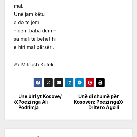
mal.
Unë jam këtu
e do të jem
– dem baba dem –
sa mali të bëhet hi
e hiri mal përsëri.
✍️ Mitrush Kuteli
Une biri yt Kosove/
Unë di shumë për
Post
Poezi nga Ali
Kosovën: Poezi nga
Podrimja
Dritero Agolli
navigation