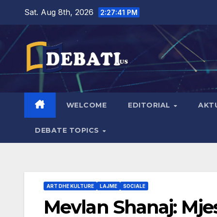
Skip
Sat. Aug 8th, 2026
2:27:42 PM
to
content
WELCOME
EDITORIAL
AKT
DEBATE TOPICS
ART DHE KULTURE
LAJME
SOCIALE
Mevlan Shanaj: Mjes