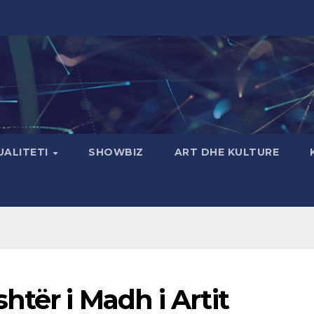
UALITETI
SHOWBIZ
ART DHE KULTURE
htër i Madh i Artit