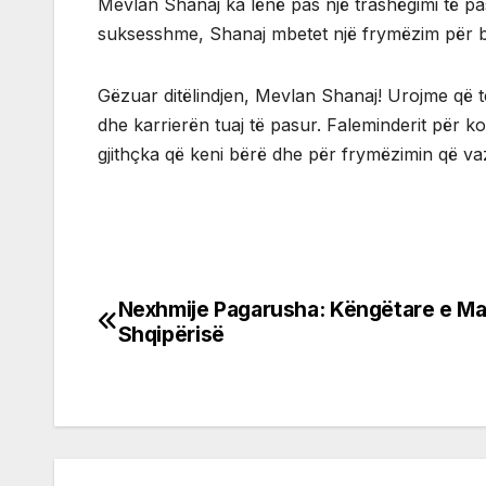
Mevlan Shanaj ka lënë pas një trashëgimi të pas
suksesshme, Shanaj mbetet një frymëzim për bre
Gëzuar ditëlindjen, Mevlan Shanaj! Urojme që 
dhe karrierën tuaj të pasur. Faleminderit për ko
gjithçka që keni bërë dhe për frymëzimin që vaz
Nexhmije Pagarusha: Këngëtare e M
Post
Shqipërisë
navigation