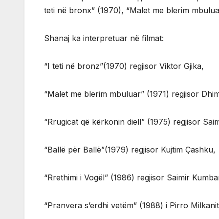
teti në bronx” (1970), “Malet me blerim mbulua
Shanaj ka interpretuar në filmat:
“I teti në bronz”(1970) regjisor Viktor Gjika,
“Malet me blerim mbuluar” (1971) regjisor Dhim
“Rrugicat që kërkonin diell” (1975) regjisor Sai
“Ballë për Ballë”(1979) regjisor Kujtim Çashku,
“Rrethimi i Vogël” (1986) regjisor Saimir Kumba
“Pranvera s’erdhi vetëm” (1988) i Pirro Milkanit