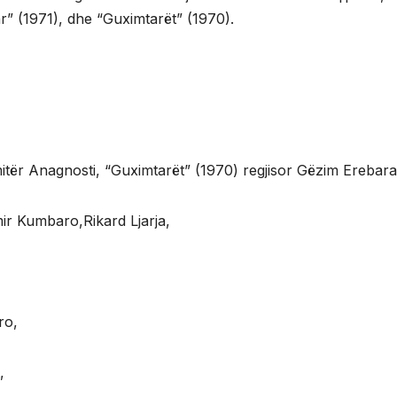
r” (1971), dhe “Guximtarët” (1970).
itër Anagnosti, “Guximtarët” (1970) regjisor Gëzim Erebara
mir Kumbaro,Rikard Ljarja,
ro,
,