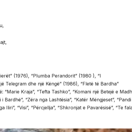
,
u,
ajt,
orrierët” (1976), “Plumba Perandorit” (1980 ), “I
jë Telegram dhe një Këngë” (1986), “Fletë të Bardha”
ë: “Marie Kraja”, “Tefta Tashko”, “Komani një Betejë e Madh
i i Bardhë”, “Zëra nga Lashtësia”, “Katër Mëngjeset”, “Pandi
a Iliri”, “Visi”, “Përcjellja”, “Shkronjat e Pavarësisë”, “Te fal