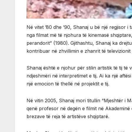
Në vitet ’80 dhe ’90, Shanaj u bë një regjisor i
nga filmat më të njohura të kinemasë shqiptare,
perandorit” (1980). Gjithashtu, Shanaj ka dre
kontribuar në zhvillimin e zhanrit të televizionit
Shanaj është e njohur për stilin artistik të tij të 
ndjeshmëri në interpretimet e tij. Ai ka një aftë
një emocion të thellë në projektit e tij.
Në vitin 2005, Shanaj mori titullin “Mjeshtër i M
qenë profesor në degën e filmit në Akademinë 
brezave të reja të artistëve shqiptarë.