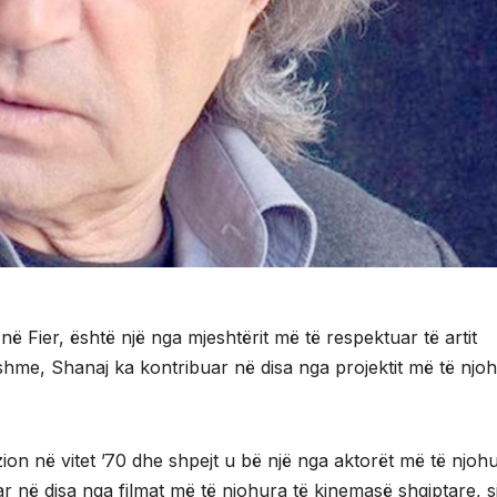
në Fier, është një nga mjeshtërit më të respektuar të artit
sshme, Shanaj ka kontribuar në disa nga projektit më të njo
izion në vitet ’70 dhe shpejt u bë një nga aktorët më të njoh
r në disa nga filmat më të njohura të kinemasë shqiptare, si