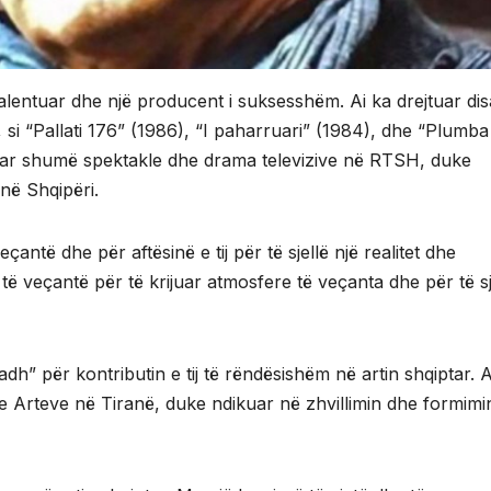
 talentuar dhe një producent i suksesshëm. Ai ka drejtuar dis
 si “Pallati 176” (1986), “I paharruari” (1984), dhe “Plumba
jtuar shumë spektakle dhe drama televizive në RTSH, duke
 në Shqipëri.
veçantë dhe për aftësinë e tij për të sjellë një realitet dhe
si të veçantë për të krijuar atmosfere të veçanta dhe për të sj
adh” për kontributin e tij të rëndësishëm në artin shqiptar. A
e Arteve në Tiranë, duke ndikuar në zhvillimin dhe formimi