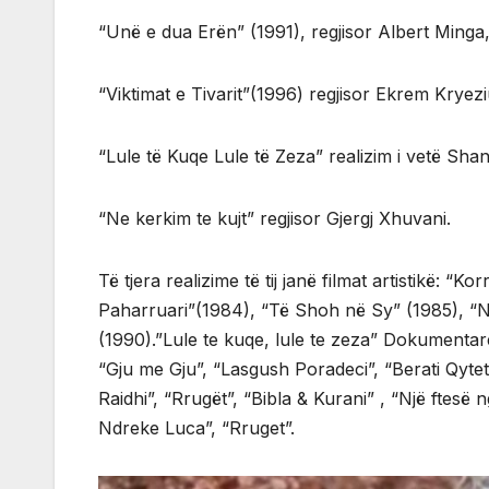
“Unë e dua Erën” (1991), regjisor Albert Minga
“Viktimat e Tivarit”(1996) regjisor Ekrem Kryezi
“Lule të Kuqe Lule të Zeza” realizim i vetë Shan
“Ne kerkim te kujt” regjisor Gjergj Xhuvani.
Të tjera realizime të tij janë filmat artistikë: “K
Paharruari”(1984), “Të Shoh në Sy” (1985), “N
(1990).”Lule te kuqe, lule te zeza” Dokumentar
“Gju me Gju”, “Lasgush Poradeci”, “Berati Qytet
Raidhi”, “Rrugët”, “Bibla & Kurani” , “Një ftesë ng
Ndreke Luca”, “Rruget”.