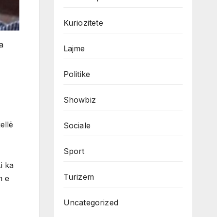
Kuriozitete
a
Lajme
Politike
Showbiz
ellë
Sociale
Sport
i ka
Turizem
n e
Uncategorized