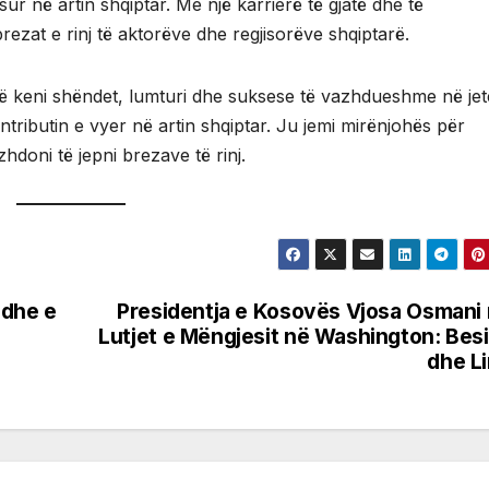
ur në artin shqiptar. Me një karrierë të gjatë dhe të
zat e rinj të aktorëve dhe regjisorëve shqiptarë.
të keni shëndet, lumturi dhe suksese të vazhdueshme në je
ntributin e vyer në artin shqiptar. Ju jemi mirënjohës për
hdoni të jepni brezave të rinj.
adhe e
Presidentja e Kosovës Vjosa Osmani
Lutjet e Mëngjesit në Washington: Bes
dhe Li