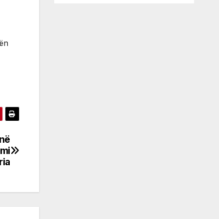
tën
 në
imi
ria