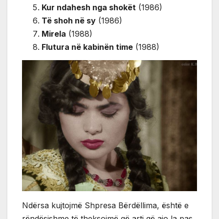
Kur ndahesh nga shokët
(1986)
Të shoh në sy
(1986)
Mirela
(1988)
Flutura në kabinën time
(1988)
Ndërsa kujtojmë Shpresa Bërdëllima, është e
rëndësishme të theksojmë që arti që ajo la pas