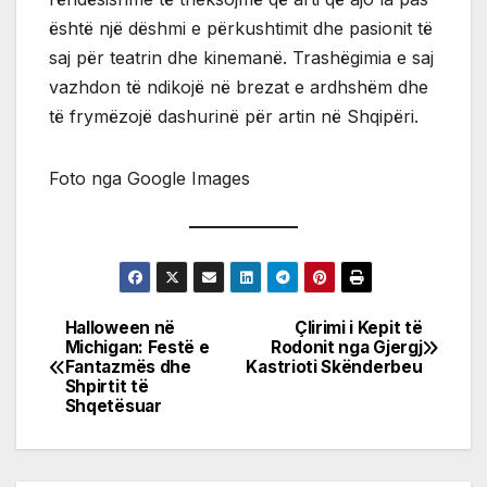
është një dëshmi e përkushtimit dhe pasionit të
saj për teatrin dhe kinemanë. Trashëgimia e saj
vazhdon të ndikojë në brezat e ardhshëm dhe
të frymëzojë dashurinë për artin në Shqipëri.
Foto nga Google Images
Halloween në
Çlirimi i Kepit të
Post
Michigan: Festë e
Rodonit nga Gjergj
Fantazmës dhe
Kastrioti Skënderbeu
navigation
Shpirtit të
Shqetësuar