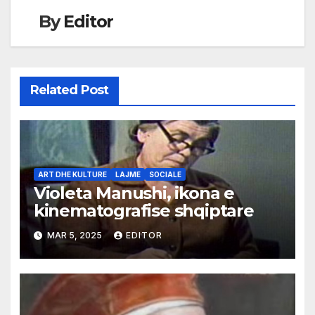
By
Editor
Related Post
ART DHE KULTURE
LAJME
SOCIALE
Violeta Manushi, ikona e
kinematografise shqiptare
MAR 5, 2025
EDITOR