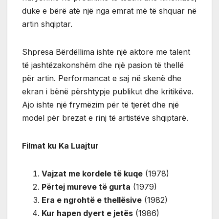
duke e bërë atë një nga emrat më të shquar në
artin shqiptar.
Shpresa Bërdëllima ishte një aktore me talent
të jashtëzakonshëm dhe një pasion të thellë
për artin. Performancat e saj në skenë dhe
ekran i bënë përshtypje publikut dhe kritikëve.
Ajo ishte një frymëzim për të tjerët dhe një
model për brezat e rinj të artistëve shqiptarë.
Filmat ku Ka Luajtur
Vajzat me kordele të kuqe
(1978)
Përtej mureve të gurta
(1979)
Era e ngrohtë e thellësive
(1982)
Kur hapen dyert e jetës
(1986)