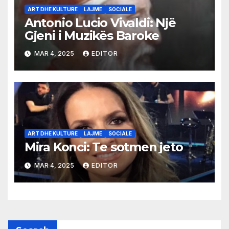
ART DHE KULTURE
LAJME
SOCIALE
Antonio Lucio Vivaldi: Një
Gjeni i Muzikës Baroke
MAR 4, 2025
EDITOR
ART DHE KULTURE
LAJME
SOCIALE
Mira Konci: Te sotmen jeto
MAR 4, 2025
EDITOR