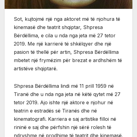
Sot, kujtojmë një nga aktoret më të njohura të
kinemasë dhe teatrit shqiptar, Shpresa
Bërdëllima, e cila u nda nga jeta më 27 tetor
2019. Me një karrierë të shkëlqyer dhe një
pasion të thellë për artin, Shpresa Bërdëllima
mbetet një frymëzim për brezat e ardhshëm të
artistëve shqiptarë.
Shpresa Bërdëllima lindi më 11 prill 1959 në
Tiranë dhe u nda nga jeta në këtë qytet më 27
tetor 2019. Ajo ishte një aktore e njohur në
teatrin e estradës së Tiranës dhe në
kinematografi. Karriera e saj artistike filloi në
rininë e saj dhe përfshin një sërë rolesh të
ndryshme në prodhime të teatrit dhe kinemasë,