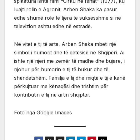
spikatura ishte filmi “Cirku në fshat” (1977), ku
luajti rolin e Agronit. Arben Shaka ka pasur
edhe shumë role të tjera të suksesshme si në
televizion ashtu edhe në estradë.
Në vitet e tij të arta, Arben Shaka mbeti një
simbol i humorit dhe të qetësisë në Shqipëri. Ai
ishte një njeri me zemër të madhe dhe bujare, i
njohur për humorin e tij të bukur dhe të
shëndetshëm. Familja e tij dhe miqtë e tij e kanë
përkujtuar me kënaqësi dhe trishtim për
kontributin e tij në artin shqiptar.
Foto nga Google Images