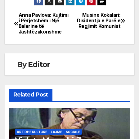
Anna Pavlova: Kujtimi
Musine Kokalari:
Post
i Përjetshëm i Një
Disidentja e Parë e
Balerine të
Regjimit Komunist
navigation
Jashtëzakonshme
By
Editor
Related Post
ART DHE KULTURE
LAJME
SOCIALE