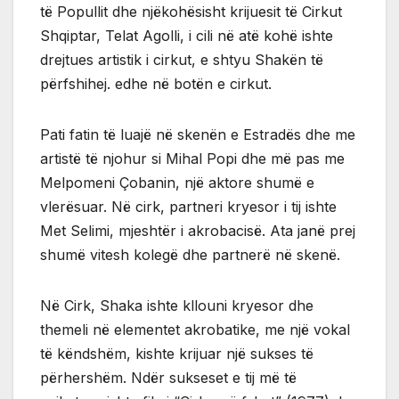
të Popullit dhe njëkohësisht krijuesit të Cirkut
Shqiptar, Telat Agolli, i cili në atë kohë ishte
drejtues artistik i cirkut, e shtyu Shakën të
përfshihej. edhe në botën e cirkut.
Pati fatin të luajë në skenën e Estradës dhe me
artistë të njohur si Mihal Popi dhe më pas me
Melpomeni Çobanin, një aktore shumë e
vlerësuar. Në cirk, partneri kryesor i tij ishte
Met Selimi, mjeshtër i akrobacisë. Ata janë prej
shumë vitesh kolegë dhe partnerë në skenë.
Në Cirk, Shaka ishte kllouni kryesor dhe
themeli në elementet akrobatike, me një vokal
të këndshëm, kishte krijuar një sukses të
përhershëm. Ndër sukseset e tij më të