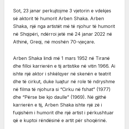
Sot, 23 janar perkujtojme 3 vjetorin e vdekjes
së aktorit të humorit Arben Shaka. Arben
Shaka, një nga artistët më të njohur të humorit
në Shqipëri, ndërroi jetë më 24 janar 2022 në
Athinë, Greqi, në moshën 70-vjeçare.
Arben Shaka lindi më 1 mars 1952 në Tiranë
dhe filloi karrierën e tij artistike në vitin 1966. Ai
ishte një aktor i shkëlqyer në skenën e teatrit
dhe të cirkut, duke luajtur në role të ndryshme
në filma të njohura si “Cirku në fshat” (1977)
dhe “Përse bie kjo daulle” (1969). Në gjithë
karrierën e tij, Arben Shaka ishte një zë i
fuqishëm i humorit dhe një artist i përkushtuar
që e kuptoi rëndësinë e artit për shoqërinë.