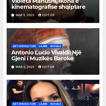
Violeta Manushi, ikona e
kinematografise shqiptare
MAR 5, 2025
EDITOR
ART DHE KULTURE
LAJME
SOCIALE
Antonio Lucio Vivaldi: Një
Gjeni i Muzikës Baroke
MAR 4, 2025
EDITOR
ART DHE KULTURE
LAJME
SOCIALE