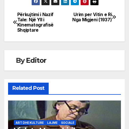
Përkujtimi i Nazif
Urim per Vitin e Ri
Post
Tale: Një Yll i
Nga Migjeni (1937)
Kinematografisë
navigation
Shqiptare
By
Editor
Related Post
ART DHE KULTURE
LAJME
SOCIALE