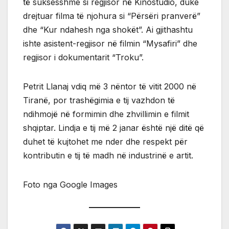
të suksesshme si regjisor në Kinostudio, duke
drejtuar filma të njohura si “Përsëri pranverë”
dhe “Kur ndahesh nga shokët”. Ai gjithashtu
ishte asistent-regjisor në filmin “Mysafiri” dhe
regjisor i dokumentarit “Troku”.
Petrit Llanaj vdiq më 3 nëntor të vitit 2000 në
Tiranë, por trashëgimia e tij vazhdon të
ndihmojë në formimin dhe zhvillimin e filmit
shqiptar. Lindja e tij më 2 janar është një ditë që
duhet të kujtohet me nder dhe respekt për
kontributin e tij të madh në industrinë e artit.
Foto nga Google Images