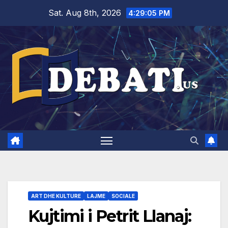
Skip
Sat. Aug 8th, 2026
4:29:06 PM
to
content
ART DHE KULTURE
LAJME
SOCIALE
Kujtimi i Petrit Llanaj: