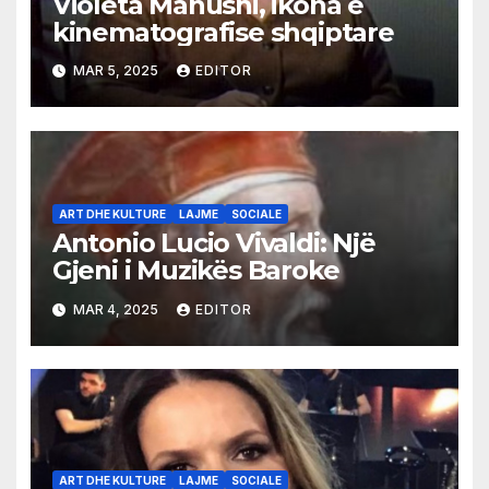
Violeta Manushi, ikona e
kinematografise shqiptare
MAR 5, 2025
EDITOR
ART DHE KULTURE
LAJME
SOCIALE
Antonio Lucio Vivaldi: Një
Gjeni i Muzikës Baroke
MAR 4, 2025
EDITOR
ART DHE KULTURE
LAJME
SOCIALE