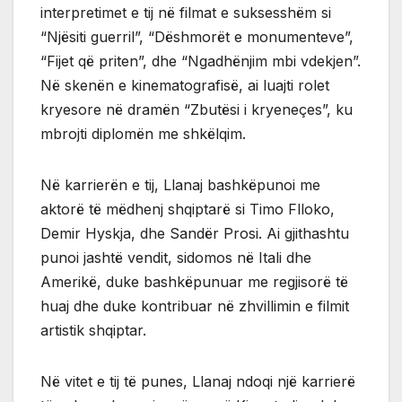
interpretimet e tij në filmat e suksesshëm si
“Njësiti guerril”, “Dëshmorët e monumenteve”,
“Fijet që priten”, dhe “Ngadhënjim mbi vdekjen”.
Në skenën e kinematografisë, ai luajti rolet
kryesore në dramën “Zbutësi i kryeneçes”, ku
mbrojti diplomën me shkëlqim.
Në karrierën e tij, Llanaj bashkëpunoi me
aktorë të mëdhenj shqiptarë si Timo Flloko,
Demir Hyskja, dhe Sandër Prosi. Ai gjithashtu
punoi jashtë vendit, sidomos në Itali dhe
Amerikë, duke bashkëpunuar me regjisorë të
huaj dhe duke kontribuar në zhvillimin e filmit
artistik shqiptar.
Në vitet e tij të punes, Llanaj ndoqi një karrierë