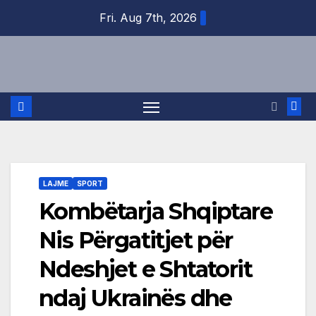
Skip
Fri. Aug 7th, 2026
to
content
LAJME
SPORT
Kombëtarja Shqiptare
Nis Përgatitjet për
Ndeshjet e Shtatorit
ndaj Ukrainës dhe