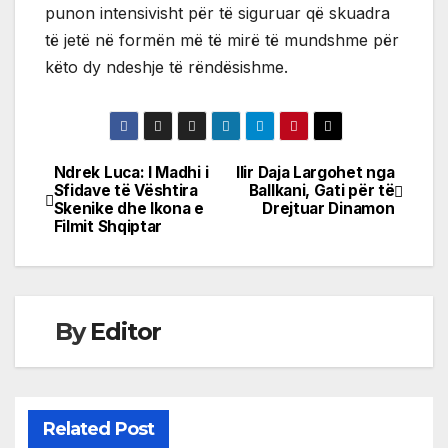
punon intensivisht për të siguruar që skuadra
të jetë në formën më të mirë të mundshme për
këto dy ndeshje të rëndësishme.
Ndrek Luca: I Madhi i
Ilir Daja Largohet nga
Post
Sfidave të Vështira
Ballkani, Gati për të
Skenike dhe Ikona e
Drejtuar Dinamon
navigation
Filmit Shqiptar
By
Editor
Related Post