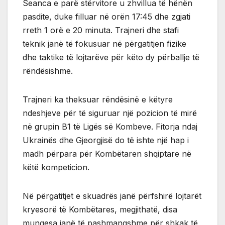
Seanca e parë stërvitore u zhvillua të hënën
pasdite, duke filluar në orën 17:45 dhe zgjati
rreth 1 orë e 20 minuta. Trajneri dhe stafi
teknik janë të fokusuar në përgatitjen fizike
dhe taktike të lojtarëve për këto dy përballje të
rëndësishme.
Trajneri ka theksuar rëndësinë e këtyre
ndeshjeve për të siguruar një pozicion të mirë
në grupin B1 të Ligës së Kombeve. Fitorja ndaj
Ukrainës dhe Gjeorgjisë do të ishte një hap i
madh përpara për Kombëtaren shqiptare në
këtë kompeticion.
Në përgatitjet e skuadrës janë përfshirë lojtarët
kryesorë të Kombëtares, megjithatë, disa
mungesa janë të pashmangshme për shkak të