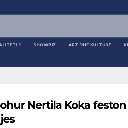
ALITETI
SHOWBIZ
ART DHE KULTURE
K
ohur Nertila Koka feston
djes