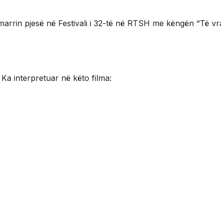
 marrin pjesë në Festivali i 32-të në RTSH me këngën “Të v
 Ka interpretuar në këto filma: