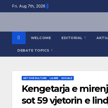
Skip
Fri. Aug 7th, 2026
to
content
WELCOME
EDITORIAL
AKTU
DEBATE TOPICS
ART DHE KULTURE
LAJME
SOCIALE
Kengetarja e mirenj
sot 59 vjetorin e lin