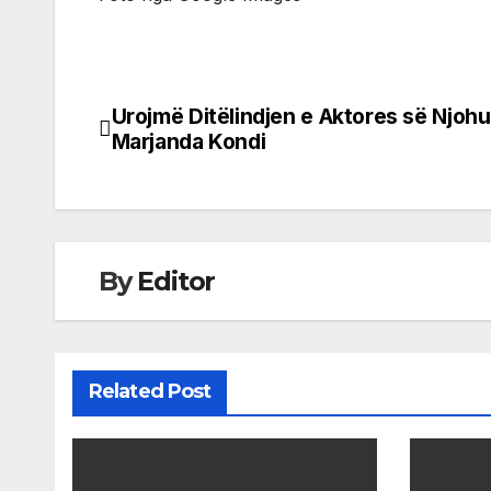
Urojmë Ditëlindjen e Aktores së Njohu
Post
Marjanda Kondi
navigation
By
Editor
Related Post