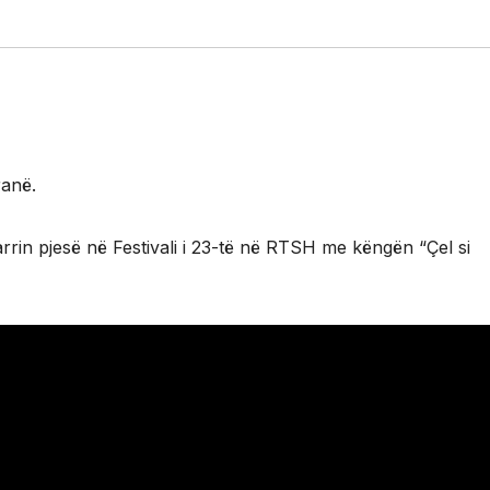
ranë.
rin pjesë në Festivali i 23-të në RTSH me këngën “Çel si