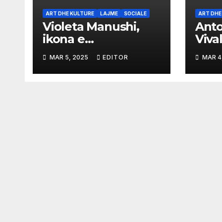
ART DHE KULTURE
LAJME
SOCIALE
ART DHE
Violeta Manushi,
Anto
ikona e
Vival
kinematografise
Muzi
MAR 5, 2025
EDITOR
MAR 4
shqiptare