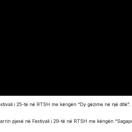
stivali i 25-të në RTSH me këngën “Dy gëzime në një ditë”.
marrin pjesë në Festivali i 29-të në RTSH me këngën “Sagap