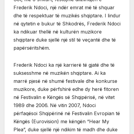
Frederik Ndoci, një ndër emrat më të shquar
dhe të respektuar të muzikës shqiptare. I lindur
në qytetin e bukur të Shkodrës, Frederik Ndoci
ka ndikuar thellë në kulturën muzikore
shqiptare duke sjellë një stil të veçantë dhe të
papërsëritshëm.
Frederik Ndoci ka një karrierë të gjatë dhe të
suksesshme në muzikën shqiptare. Ai ka
marrë pjesë në shumë festivale dhe konkurse
muzikore, duke përfshirë edhe dy herë fitoren
në Festivalin e Këngës së Shqipërisë, në vitet
1989 dhe 2006. Në vitin 2007, Ndoci
përfaqësoi Shqipërinë në Festivalin Evropian të
Këngës (Eurovision) me këngën “Hear My
Plea”, duke sjellë një ndikim të madh dhe duke