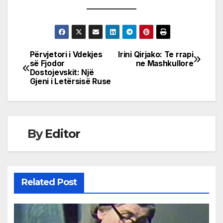
Përvjetori i Vdekjes
Irini Qirjako: Te rrapi
Post
së Fjodor
ne Mashkullore
Dostojevskit: Një
navigation
Gjeni i Letërsisë Ruse
By
Editor
Related Post