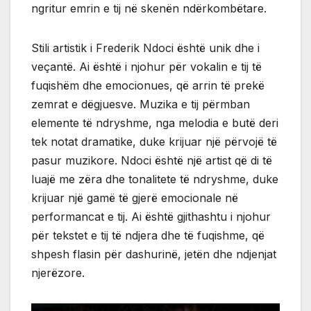
ngritur emrin e tij në skenën ndërkombëtare.
Stili artistik i Frederik Ndoci është unik dhe i
veçantë. Ai është i njohur për vokalin e tij të
fuqishëm dhe emocionues, që arrin të prekë
zemrat e dëgjuesve. Muzika e tij përmban
elemente të ndryshme, nga melodia e butë deri
tek notat dramatike, duke krijuar një përvojë të
pasur muzikore. Ndoci është një artist që di të
luajë me zëra dhe tonalitete të ndryshme, duke
krijuar një gamë të gjerë emocionale në
performancat e tij. Ai është gjithashtu i njohur
për tekstet e tij të ndjera dhe të fuqishme, që
shpesh flasin për dashurinë, jetën dhe ndjenjat
njerëzore.