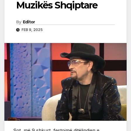
Muzikës Shqiptare
By
Editor
FEB 9, 2025
Sot, më 9 shkurt, festojmë ditëlindjen e