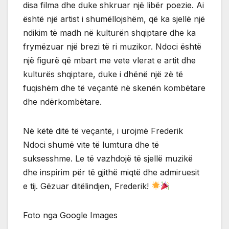
disa filma dhe duke shkruar një libër poezie. Ai
është një artist i shumëllojshëm, që ka sjellë një
ndikim të madh në kulturën shqiptare dhe ka
frymëzuar një brezi të ri muzikor. Ndoci është
një figurë që mbart me vete vlerat e artit dhe
kulturës shqiptare, duke i dhënë një zë të
fuqishëm dhe të veçantë në skenën kombëtare
dhe ndërkombëtare.
Në këtë ditë të veçantë, i urojmë Frederik
Ndoci shumë vite të lumtura dhe të
suksesshme. Le të vazhdojë të sjellë muzikë
dhe inspirim për të gjithë miqtë dhe admiruesit
e tij. Gëzuar ditëlindjen, Frederik!
Foto nga Google Images