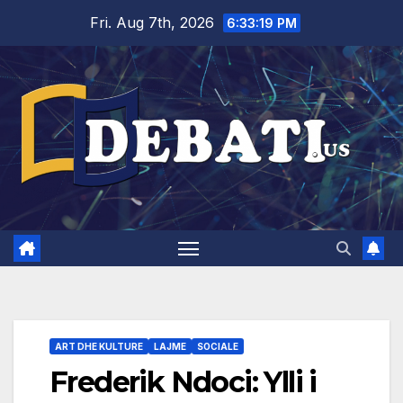
Skip
Fri. Aug 7th, 2026
6:33:20 PM
to
content
ART DHE KULTURE
LAJME
SOCIALE
Frederik Ndoci: Ylli i