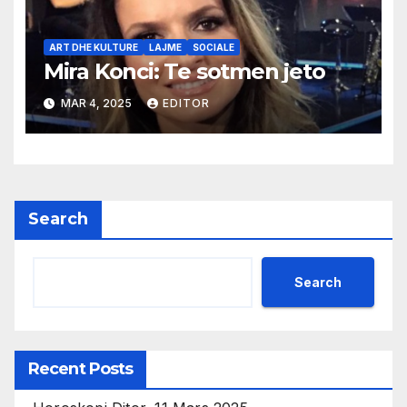
ART DHE KULTURE
LAJME
SOCIALE
Mira Konci: Te sotmen jeto
MAR 4, 2025
EDITOR
Search
Search
Recent Posts