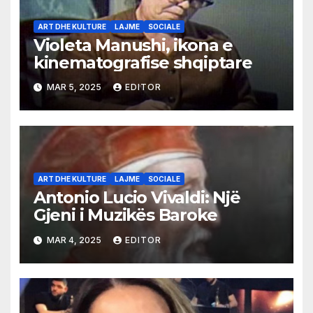
ART DHE KULTURE
LAJME
SOCIALE
Violeta Manushi, ikona e
kinematografise shqiptare
MAR 5, 2025
EDITOR
ART DHE KULTURE
LAJME
SOCIALE
Antonio Lucio Vivaldi: Një
Gjeni i Muzikës Baroke
MAR 4, 2025
EDITOR