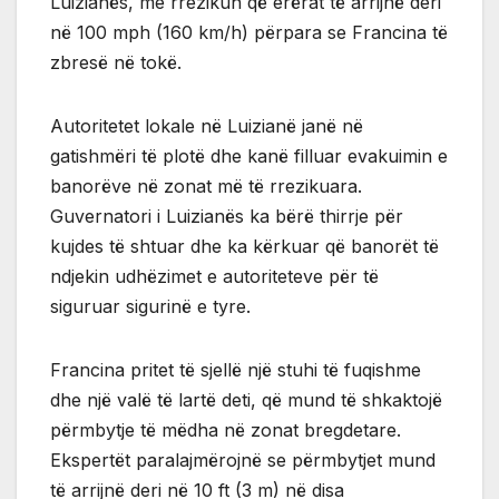
Luizianës, me rrezikun që erërat të arrijnë deri
në 100 mph (160 km/h) përpara se Francina të
zbresë në tokë.
Autoritetet lokale në Luizianë janë në
gatishmëri të plotë dhe kanë filluar evakuimin e
banorëve në zonat më të rrezikuara.
Guvernatori i Luizianës ka bërë thirrje për
kujdes të shtuar dhe ka kërkuar që banorët të
ndjekin udhëzimet e autoriteteve për të
siguruar sigurinë e tyre.
Francina pritet të sjellë një stuhi të fuqishme
dhe një valë të lartë deti, që mund të shkaktojë
përmbytje të mëdha në zonat bregdetare.
Ekspertët paralajmërojnë se përmbytjet mund
të arrijnë deri në 10 ft (3 m) në disa