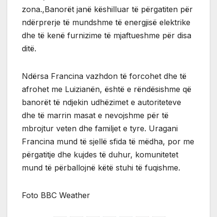
zona.,Banorët janë këshilluar të përgatiten për
ndërprerje të mundshme të energjisë elektrike
dhe të kenë furnizime të mjaftueshme për disa
ditë.
Ndërsa Francina vazhdon të forcohet dhe të
afrohet me Luizianën, është e rëndësishme që
banorët të ndjekin udhëzimet e autoriteteve
dhe të marrin masat e nevojshme për të
mbrojtur veten dhe familjet e tyre. Uragani
Francina mund të sjellë sfida të mëdha, por me
përgatitje dhe kujdes të duhur, komunitetet
mund të përballojnë këtë stuhi të fuqishme.
Foto BBC Weather