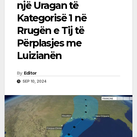
një Uragan të
Kategorisë 1 në
Rrugën e Tij të
Përplasjes me
Luizianën
By
Editor
SEP 10, 2024