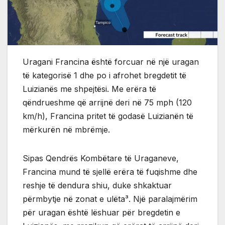
Uragani Francina është forcuar në një uragan
të kategorisë 1 dhe po i afrohet bregdetit të
Luizianës me shpejtësi. Me erëra të
qëndrueshme që arrijnë deri në 75 mph (120
km/h), Francina pritet të godasë Luizianën të
mërkurën në mbrëmje.
Sipas Qendrës Kombëtare të Uraganeve,
Francina mund të sjellë erëra të fuqishme dhe
reshje të dendura shiu, duke shkaktuar
përmbytje në zonat e ulëta³. Një paralajmërim
për uragan është lëshuar për bregdetin e