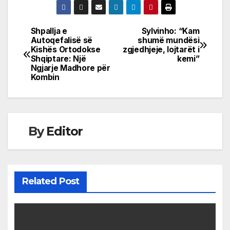
Shpallja e
Sylvinho: “Kam
Post
Autoqefalisë së
shumë mundësi
Kishës Ortodokse
zgjedhjeje, lojtarët i
navigation
Shqiptare: Një
kemi”
Ngjarje Madhore për
Kombin
By
Editor
Related Post