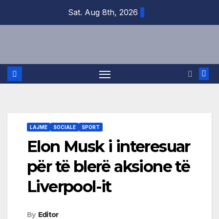
Skip
Sat. Aug 8th, 2026
to
content
LAJME
SOCIALE
SPORT
Elon Musk i interesuar
për të blerë aksione të
Liverpool-it
By
Editor