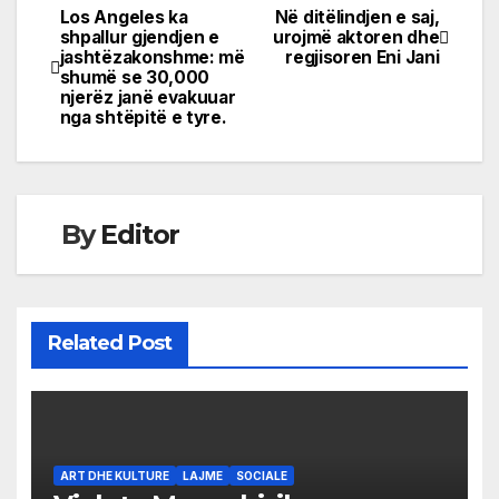
Los Angeles ka
Në ditëlindjen e saj,
Post
shpallur gjendjen e
urojmë aktoren dhe
jashtëzakonshme: më
regjisoren Eni Jani
navigation
shumë se 30,000
njerëz janë evakuuar
nga shtëpitë e tyre.
By
Editor
Related Post
ART DHE KULTURE
LAJME
SOCIALE