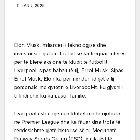
JAN 7, 2025
Elon Musk, miliarderi i teknologjisë dhe
investuesi i njohur, thuhet se ka treguar interes
për të blerë aksione të klubit të futbollit
Liverpool, sipas babait të tij, Errol Musk. Sipas
Errol Musk, Elon ka përmendur lidhjet e tij
personale me qytetin e Liverpool-it, ku gjyshi i
tij lindi dhe ku ka pasur familje.
Liverpool është një nga klubet më të njohura
në Premier League dhe ka fituar disa trofe të
rëndësishme gjatë historisë së tij. Megjithatë,
Fenway Sports Group (FSG), e cila është