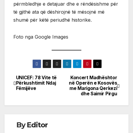
përmbledhje e detajuar dhe e rëndësishme për
të gjithë ata që dëshirojnë të mësojnë më
shumë për këtë periudhë historike.
Foto nga Google Images
UNICEF: 78 Vite të
Koncert Madhështor
Post
Përkushtimit Ndaj
në Operën e Kosovës
Fëmijëve
me Marigona Qerkezi
navigation
dhe Saimir Pirgu
By
Editor