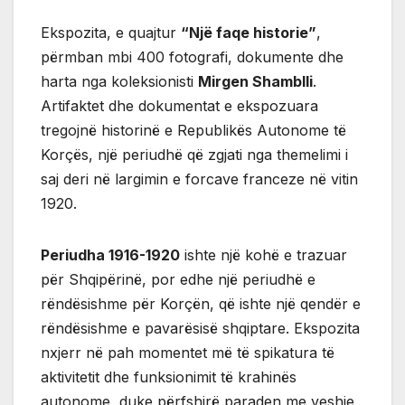
Ekspozita, e quajtur
“Një faqe historie”
,
përmban mbi 400 fotografi, dokumente dhe
harta nga koleksionisti
Mirgen Shamblli
.
Artifaktet dhe dokumentat e ekspozuara
tregojnë historinë e Republikës Autonome të
Korçës, një periudhë që zgjati nga themelimi i
saj deri në largimin e forcave franceze në vitin
1920.
Periudha 1916-1920
ishte një kohë e trazuar
për Shqipërinë, por edhe një periudhë e
rëndësishme për Korçën, që ishte një qendër e
rëndësishme e pavarësisë shqiptare. Ekspozita
nxjerr në pah momentet më të spikatura të
aktivitetit dhe funksionimit të krahinës
autonome, duke përfshirë paraden me veshje