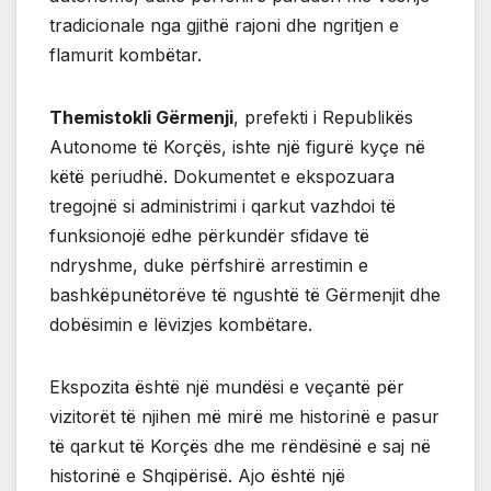
tradicionale nga gjithë rajoni dhe ngritjen e
flamurit kombëtar.
Themistokli Gërmenji
, prefekti i Republikës
Autonome të Korçës, ishte një figurë kyçe në
këtë periudhë. Dokumentet e ekspozuara
tregojnë si administrimi i qarkut vazhdoi të
funksionojë edhe përkundër sfidave të
ndryshme, duke përfshirë arrestimin e
bashkëpunëtorëve të ngushtë të Gërmenjit dhe
dobësimin e lëvizjes kombëtare.
Ekspozita është një mundësi e veçantë për
vizitorët të njihen më mirë me historinë e pasur
të qarkut të Korçës dhe me rëndësinë e saj në
historinë e Shqipërisë. Ajo është një