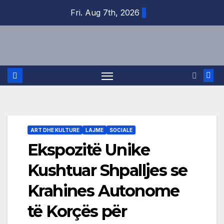
Skip
Fri. Aug 7th, 2026
to
content
ART DHE KULTURE
LAJME
SOCIALE
Ekspozitë Unike
Kushtuar Shpalljes se
Krahines Autonome
të Korçës për