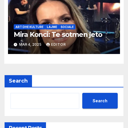
ART DHE KULTURE
LAJME
SOCIALE
Mira Konci: Te sotmen jeto
MAR 4, 2025
EDITOR
Search
Search