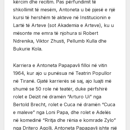
kërcim dhe recitim. Pas përfundimit të
shkollimit të mesëm, Antoneta u bë pjesë e një
kursi të hershëm të akteve në Institucionin e
Lartë të Arteve (sot Akademia e Arteve), ku u
mësonte me emra të njohura si Robert
Ndrenika, Viktor Zhusti, Pellumb Kulla dhe
Bukurie Kola.
Karriera e Antoneta Papapavli filloi në vitin
1964, kur ajo u punësua në Teatrin Popullor
në Tiranë. Gjatë karrierës së saj, ajo luajti më
shumë se 50 role në teatër, duke përfshirë
rolet e Deizit në dramën “Arturo Ui” nga
Bertold Brecht, rolet e Cuca në dramën “Cuca
e maleve” nga Loni Papa, dhe rolet e Adelës
në komedinë “Rritja dhe rënia e komrade Zylo”
nga Dritero Agolli. Antoneta Papapavli ishte një