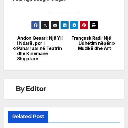
Andon Qesari: Një Yll
Françesk Radi: Një
Post
i Ndarë, por i
Udhëtim nëpër
Paharruar në Teatrin
Muzikë dhe Art
navigation
dhe Kinemanë
Shqiptare
By
Editor
Related Post