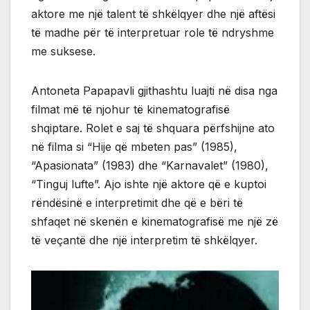
aktore me një talent të shkëlqyer dhe një aftësi
të madhe për të interpretuar role të ndryshme
me suksese.
Antoneta Papapavli gjithashtu luajti në disa nga
filmat më të njohur të kinematografisë
shqiptare. Rolet e saj të shquara përfshijne ato
në filma si “Hije që mbeten pas” (1985),
“Apasionata” (1983) dhe “Karnavalet” (1980),
“Tinguj lufte”. Ajo ishte një aktore që e kuptoi
rëndësinë e interpretimit dhe që e bëri të
shfaqet në skenën e kinematografisë me një zë
të veçantë dhe një interpretim të shkëlqyer.