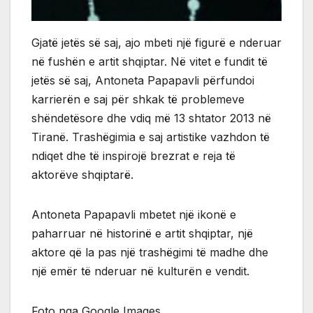
Gjatë jetës së saj, ajo mbeti një figurë e nderuar
në fushën e artit shqiptar. Në vitet e fundit të
jetës së saj, Antoneta Papapavli përfundoi
karrierën e saj për shkak të problemeve
shëndetësore dhe vdiq më 13 shtator 2013 në
Tiranë. Trashëgimia e saj artistike vazhdon të
ndiqet dhe të inspirojë brezrat e reja të
aktorëve shqiptarë.
Antoneta Papapavli mbetet një ikonë e
paharruar në historinë e artit shqiptar, një
aktore që la pas një trashëgimi të madhe dhe
një emër të nderuar në kulturën e vendit.
Foto nga Google Images