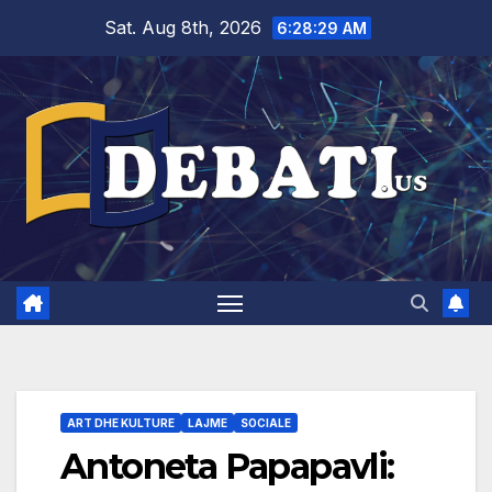
Skip
Sat. Aug 8th, 2026
6:28:30 AM
to
content
ART DHE KULTURE
LAJME
SOCIALE
Antoneta Papapavli: