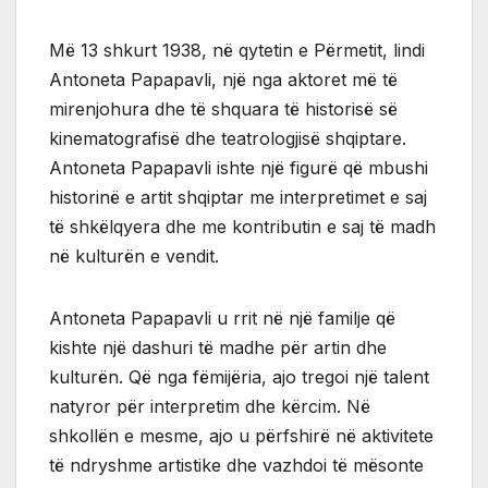
Më 13 shkurt 1938, në qytetin e Përmetit, lindi
Antoneta Papapavli, një nga aktoret më të
mirenjohura dhe të shquara të historisë së
kinematografisë dhe teatrologjisë shqiptare.
Antoneta Papapavli ishte një figurë që mbushi
historinë e artit shqiptar me interpretimet e saj
të shkëlqyera dhe me kontributin e saj të madh
në kulturën e vendit.
Antoneta Papapavli u rrit në një familje që
kishte një dashuri të madhe për artin dhe
kulturën. Që nga fëmijëria, ajo tregoi një talent
natyror për interpretim dhe kërcim. Në
shkollën e mesme, ajo u përfshirë në aktivitete
të ndryshme artistike dhe vazhdoi të mësonte