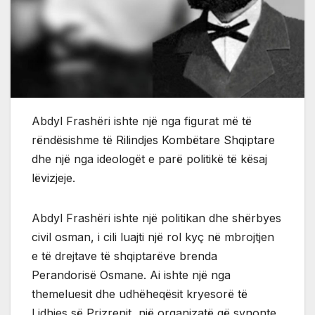
Abdyl Frashëri ishte një nga figurat më të
rëndësishme të Rilindjes Kombëtare Shqiptare
dhe një nga ideologët e parë politikë të kësaj
lëvizjeje.
Abdyl Frashëri ishte një politikan dhe shërbyes
civil osman, i cili luajti një rol kyç në mbrojtjen
e të drejtave të shqiptarëve brenda
Perandorisë Osmane. Ai ishte një nga
themeluesit dhe udhëheqësit kryesorë të
Lidhjes së Prizrenit, një organizatë që synonte