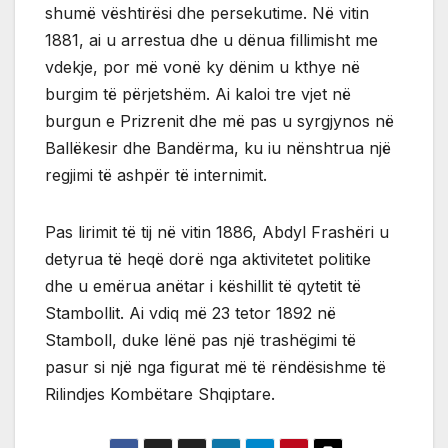
shumë vështirësi dhe persekutime. Në vitin
1881, ai u arrestua dhe u dënua fillimisht me
vdekje, por më vonë ky dënim u kthye në
burgim të përjetshëm. Ai kaloi tre vjet në
burgun e Prizrenit dhe më pas u syrgjynos në
Ballëkesir dhe Bandërma, ku iu nënshtrua një
regjimi të ashpër të internimit.
Pas lirimit të tij në vitin 1886, Abdyl Frashëri u
detyrua të heqë dorë nga aktivitetet politike
dhe u emërua anëtar i këshillit të qytetit të
Stambollit. Ai vdiq më 23 tetor 1892 në
Stamboll, duke lënë pas një trashëgimi të
pasur si një nga figurat më të rëndësishme të
Rilindjes Kombëtare Shqiptare.