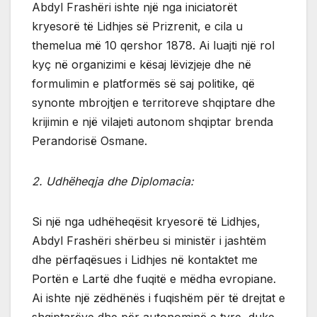
Abdyl Frashëri ishte një nga iniciatorët
kryesorë të Lidhjes së Prizrenit, e cila u
themelua më 10 qershor 1878. Ai luajti një rol
kyç në organizimi e kësaj lëvizjeje dhe në
formulimin e platformës së saj politike, që
synonte mbrojtjen e territoreve shqiptare dhe
krijimin e një vilajeti autonom shqiptar brenda
Perandorisë Osmane.
2. Udhëheqja dhe Diplomacia:
Si një nga udhëheqësit kryesorë të Lidhjes,
Abdyl Frashëri shërbeu si ministër i jashtëm
dhe përfaqësues i Lidhjes në kontaktet me
Portën e Lartë dhe fuqitë e mëdha evropiane.
Ai ishte një zëdhënës i fuqishëm për të drejtat e