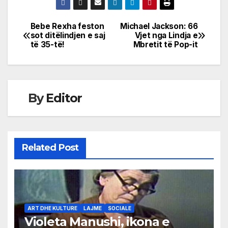
Bebe Rexha feston
Michael Jackson: 66
Post
sot ditëlindjen e saj
Vjet nga Lindja e
të 35-të!
Mbretit të Pop-it
navigation
By
Editor
Related Post
ART DHE KULTURE
LAJME
SOCIALE
Violeta Manushi, ikona e