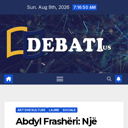
Skip
Sun. Aug 9th, 2026
7:16:51 AM
to
content
ART DHE KULTURE
LAJME
SOCIALE
Abdyl Frashëri: Një