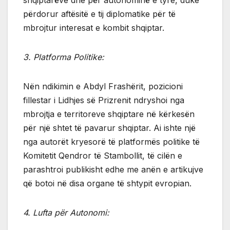
shqiptarëve dhe për autonominë e tyre, duke
përdorur aftësitë e tij diplomatike për të
mbrojtur interesat e kombit shqiptar.
3. Platforma Politike:
Nën ndikimin e Abdyl Frashërit, pozicioni
fillestar i Lidhjes së Prizrenit ndryshoi nga
mbrojtja e territoreve shqiptare në kërkesën
për një shtet të pavarur shqiptar. Ai ishte një
nga autorët kryesorë të platformës politike të
Komitetit Qendror të Stambollit, të cilën e
parashtroi publikisht edhe me anën e artikujve
që botoi në disa organe të shtypit evropian.
4. Lufta për Autonomi: