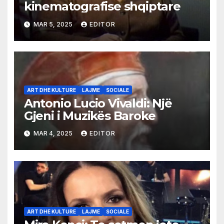
kinematografise shqiptare
MAR 5, 2025
EDITOR
ART DHE KULTURE
LAJME
SOCIALE
Antonio Lucio Vivaldi: Një
Gjeni i Muzikës Baroke
MAR 4, 2025
EDITOR
ART DHE KULTURE
LAJME
SOCIALE