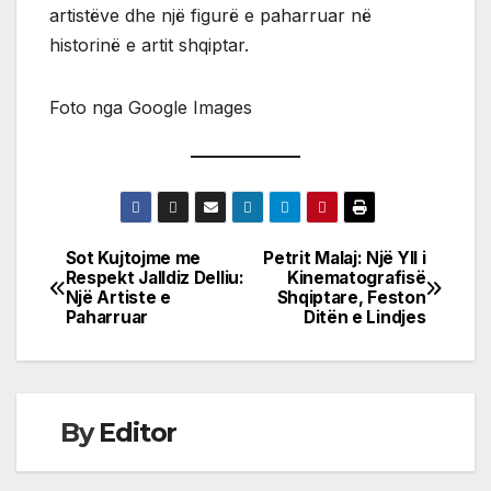
artistëve dhe një figurë e paharruar në
historinë e artit shqiptar.
Foto nga Google Images
Sot Kujtojme me
Petrit Malaj: Një Yll i
Post
Respekt Jalldiz Delliu:
Kinematografisë
Një Artiste e
Shqiptare, Feston
navigation
Paharruar
Ditën e Lindjes
By
Editor