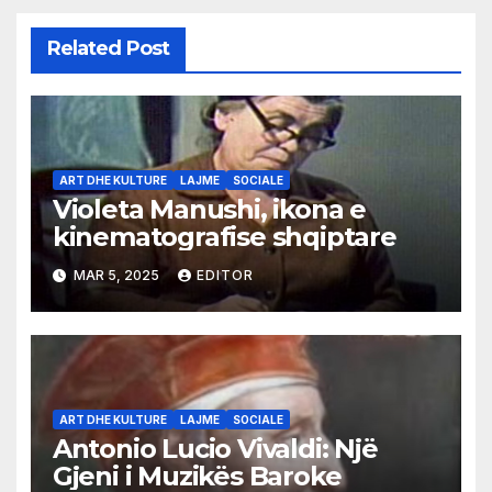
Related Post
ART DHE KULTURE
LAJME
SOCIALE
Violeta Manushi, ikona e
kinematografise shqiptare
MAR 5, 2025
EDITOR
ART DHE KULTURE
LAJME
SOCIALE
Antonio Lucio Vivaldi: Një
Gjeni i Muzikës Baroke