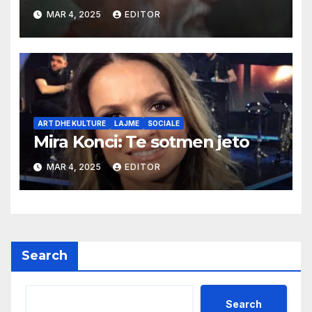
MAR 4, 2025
EDITOR
ART DHE KULTURE
LAJME
SOCIALE
Mira Konci: Te sotmen jeto
MAR 4, 2025
EDITOR
Search
Search