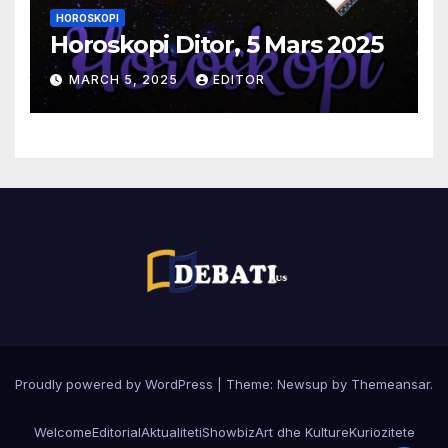
HOROSKOPI
Horoskopi Ditor, 5 Mars 2025
MARCH 5, 2025
EDITOR
Proudly powered by WordPress
|
Theme:
Newsup
by
Themeansar
.
Welcome
Editorial
Aktualiteti
Showbiz
Art dhe Kulture
Kuriozitete