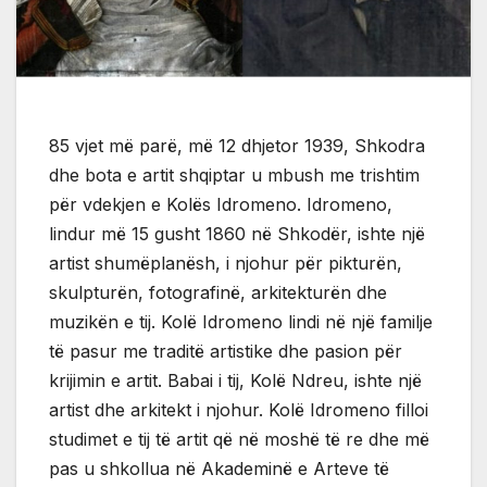
85 vjet më parë, më 12 dhjetor 1939, Shkodra
dhe bota e artit shqiptar u mbush me trishtim
për vdekjen e Kolës Idromeno. Idromeno,
lindur më 15 gusht 1860 në Shkodër, ishte një
artist shumëplanësh, i njohur për pikturën,
skulpturën, fotografinë, arkitekturën dhe
muzikën e tij. Kolë Idromeno lindi në një familje
të pasur me traditë artistike dhe pasion për
krijimin e artit. Babai i tij, Kolë Ndreu, ishte një
artist dhe arkitekt i njohur. Kolë Idromeno filloi
studimet e tij të artit që në moshë të re dhe më
pas u shkollua në Akademinë e Arteve të