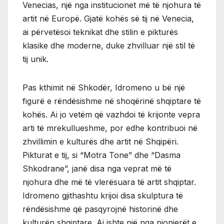
Venecias, një nga institucionet më të njohura të
artit në Europë. Gjatë kohës së tij në Venecia,
ai përvetësoi teknikat dhe stilin e pikturës
klasike dhe moderne, duke zhvilluar një stil të
tij unik.
Pas kthimit në Shkodër, Idromeno u bë një
figurë e rëndësishme në shoqërinë shqiptare të
kohës. Ai jo vetëm që vazhdoi të krijonte vepra
arti të mrekullueshme, por edhe kontribuoi në
zhvillimin e kulturës dhe artit në Shqipëri.
Pikturat e tij, si “Motra Tone” dhe “Dasma
Shkodrane”, janë disa nga veprat më të
njohura dhe më të vlerësuara të artit shqiptar.
Idromeno gjithashtu krijoi disa skulptura të
rëndësishme që pasqyrojnë historinë dhe
kulturën shqiptare. Ai ishte një nga pionierët e