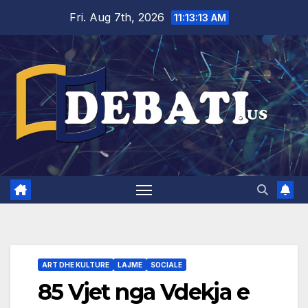
Skip
Fri. Aug 7th, 2026
11:13:14 AM
to
content
ART DHE KULTURE
LAJME
SOCIALE
85 Vjet nga Vdekja e