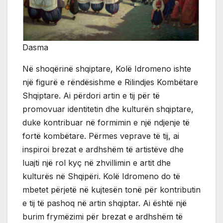
Dasma
Në shoqërinë shqiptare, Kolë Idromeno ishte
një figurë e rëndësishme e Rilindjes Kombëtare
Shqiptare. Ai përdori artin e tij për të
promovuar identitetin dhe kulturën shqiptare,
duke kontribuar në formimin e një ndjenje të
fortë kombëtare. Përmes veprave të tij, ai
inspiroi brezat e ardhshëm të artistëve dhe
luajti një rol kyç në zhvillimin e artit dhe
kulturës në Shqipëri. Kolë Idromeno do të
mbetet përjetë në kujtesën tonë për kontributin
e tij të pashoq në artin shqiptar. Ai është një
burim frymëzimi për brezat e ardhshëm të