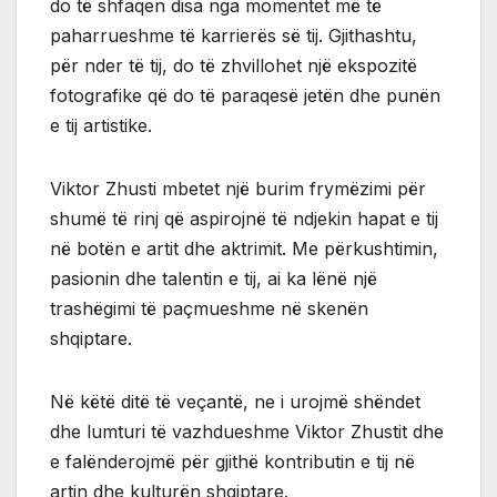
do të shfaqen disa nga momentet më të
paharrueshme të karrierës së tij. Gjithashtu,
për nder të tij, do të zhvillohet një ekspozitë
fotografike që do të paraqesë jetën dhe punën
e tij artistike.
Viktor Zhusti mbetet një burim frymëzimi për
shumë të rinj që aspirojnë të ndjekin hapat e tij
në botën e artit dhe aktrimit. Me përkushtimin,
pasionin dhe talentin e tij, ai ka lënë një
trashëgimi të paçmueshme në skenën
shqiptare.
Në këtë ditë të veçantë, ne i urojmë shëndet
dhe lumturi të vazhdueshme Viktor Zhustit dhe
e falënderojmë për gjithë kontributin e tij në
artin dhe kulturën shqiptare.