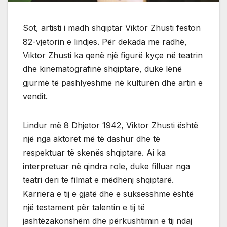
Sot, artisti i madh shqiptar Viktor Zhusti feston
82-vjetorin e lindjes. Për dekada me radhë,
Viktor Zhusti ka qenë një figurë kyçe në teatrin
dhe kinematografinë shqiptare, duke lënë
gjurmë të pashlyeshme në kulturën dhe artin e
vendit.
Lindur më 8 Dhjetor 1942, Viktor Zhusti është
një nga aktorët më të dashur dhe të
respektuar të skenës shqiptare. Ai ka
interpretuar në qindra role, duke filluar nga
teatri deri te filmat e mëdhenj shqiptarë.
Karriera e tij e gjatë dhe e suksesshme është
një testament për talentin e tij të
jashtëzakonshëm dhe përkushtimin e tij ndaj