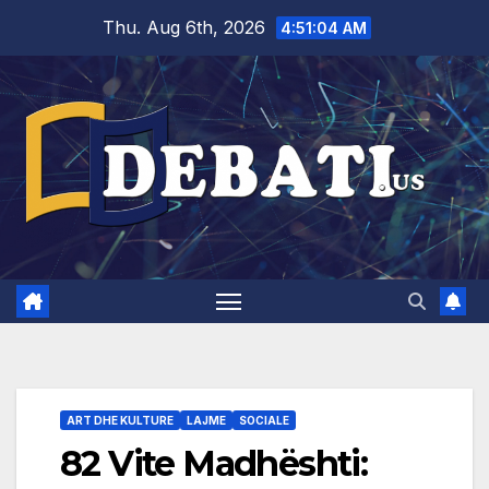
Skip
Thu. Aug 6th, 2026
4:51:05 AM
to
content
ART DHE KULTURE
LAJME
SOCIALE
82 Vite Madhështi: