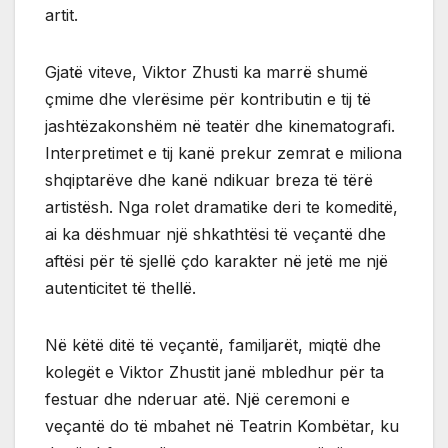
artit.
Gjatë viteve, Viktor Zhusti ka marrë shumë
çmime dhe vlerësime për kontributin e tij të
jashtëzakonshëm në teatër dhe kinematografi.
Interpretimet e tij kanë prekur zemrat e miliona
shqiptarëve dhe kanë ndikuar breza të tërë
artistësh. Nga rolet dramatike deri te komeditë,
ai ka dëshmuar një shkathtësi të veçantë dhe
aftësi për të sjellë çdo karakter në jetë me një
autenticitet të thellë.
Në këtë ditë të veçantë, familjarët, miqtë dhe
kolegët e Viktor Zhustit janë mbledhur për ta
festuar dhe nderuar atë. Një ceremoni e
veçantë do të mbahet në Teatrin Kombëtar, ku