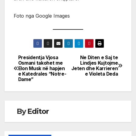
Foto nga Google Images
Presidentja Vjosa
Ne Diten e Saj te
Post
Osmani takohet me
Lindjes Kujtojme
Elon Musk në hapjen
Jeten dhe Karrieren
navigation
e Katedrales “Notre-
e Violeta Deda
Dame”
By
Editor