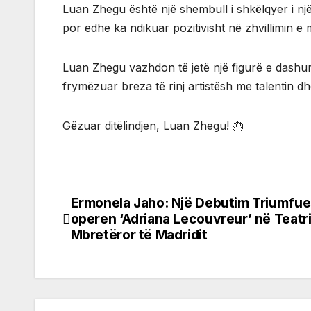
Luan Zhegu është një shembull i shkëlqyer i një 
por edhe ka ndikuar pozitivisht në zhvillimin e 
Luan Zhegu vazhdon të jetë një figurë e dashu
frymëzuar breza të rinj artistësh me talentin dhe
Gëzuar ditëlindjen, Luan Zhegu! 🎂
Ermonela Jaho: Një Debutim Triumfue
Post
operen ‘Adriana Lecouvreur’ në Teatr
navigation
Mbretëror të Madridit