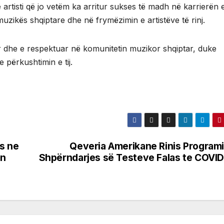
artisti që jo vetëm ka arritur sukses të madh në karrierën e 
muzikës shqiptare dhe në frymëzimin e artistëve të rinj.
r dhe e respektuar në komunitetin muzikor shqiptar, duke
 përkushtimin e tij.
s ne
Qeveria Amerikane Rinis Programi
in
Shpërndarjes së Testeve Falas te COVID