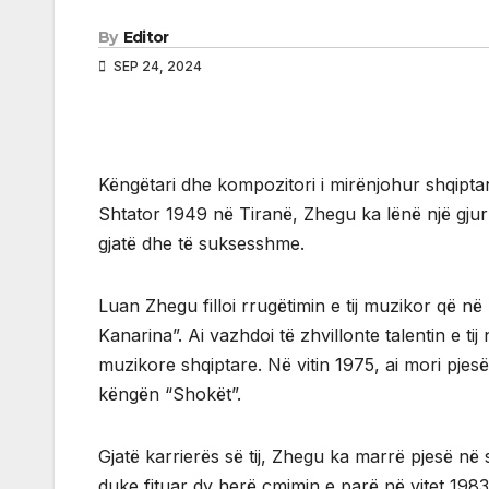
By
Editor
SEP 24, 2024
Këngëtari dhe kompozitori i mirënjohur shqiptar,
Shtator 1949 në Tiranë, Zhegu ka lënë një gjur
gjatë dhe të suksesshme.
Luan Zhegu filloi rrugëtimin e tij muzikor që n
Kanarina”. Ai vazhdoi të zhvillonte talentin e 
muzikore shqiptare. Në vitin 1975, ai mori pjesë
këngën “Shokët”.
Gjatë karrierës së tij, Zhegu ka marrë pjesë në
duke fituar dy herë çmimin e parë në vitet 1983 