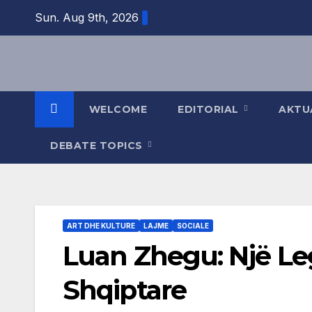
Skip
Sun. Aug 9th, 2026
to
content
WELCOME
EDITORIAL
AKTU
DEBATE TOPICS
ART DHE KULTURE
LAJME
SOCIALE
Luan Zhegu: Një Leg
Shqiptare