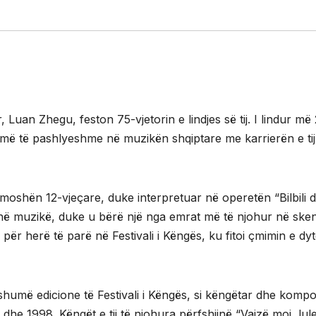
 Luan Zhegu, feston 75-vjetorin e lindjes së tij. I lindur më 
më të pashlyeshme në muzikën shqiptare me karrierën e tij
ë moshën 12-vjeçare, duke interpretuar në operetën “Bilbili 
tij në muzikë, duke u bërë një nga emrat më të njohur në ske
 për herë të parë në Festivali i Këngës, ku fitoi çmimin e dy
 shumë edicione të Festivali i Këngës, si këngëtar dhe kompo
dhe 1998. Këngët e tij të njohura përfshijnë “Vajzë moj, lul