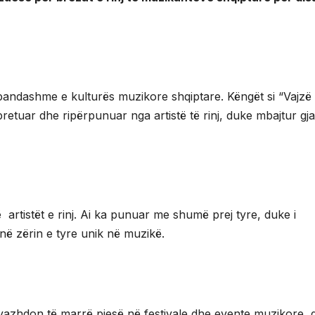
pandashme e kulturës muzikore shqiptare. Këngët si “Vajzë
pretuar dhe ripërpunuar nga artistë të rinj, duke mbajtur gja
artistët e rinj. Ai ka punuar me shumë prej tyre, duke i
ejnë zërin e tyre unik në muzikë.
azhdon të marrë pjesë në festivale dhe evente muzikore, 