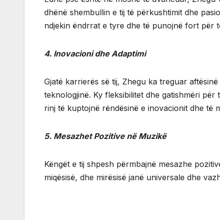
dhënë shembullin e tij të përkushtimit dhe pasion
ndjekin ëndrrat e tyre dhe të punojnë fort për t
4. Inovacioni dhe Adaptimi
Gjatë karrierës së tij, Zhegu ka treguar aftësin
teknologjinë. Ky fleksibilitet dhe gatishmëri pë
rinj të kuptojnë rëndësinë e inovacionit dhe të 
5. Mesazhet Pozitive në Muzikë
Këngët e tij shpesh përmbajnë mesazhe pozitive
miqësisë, dhe mirësisë janë universale dhe vazhd