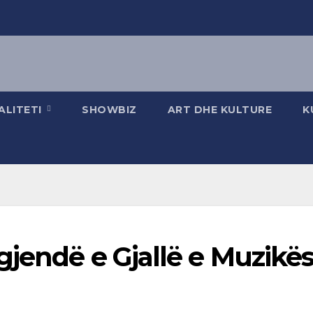
ALITETI
SHOWBIZ
ART DHE KULTURE
K
jendë e Gjallë e Muzikë