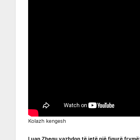
Kolazh kengesh
Luan Zhegu vazhdon të jetë një figurë frymëz