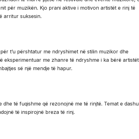
it për muzikën. Kjo prani aktive i motivon artistët e rinj të
ë arritur suksesin.
ë për t’u përshtatur me ndryshimet në stilin muzikor dhe
r të eksperimentuar me zhanre të ndryshme i ka bërë artistët
mbajtjes së një mendje të hapur.
 dhe të fuqishme që rezonojnë me të rinjtë. Temat e dashur
ojnë të inspirojnë breza të rinj.