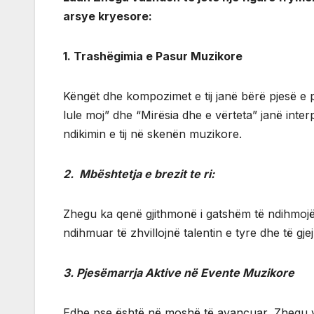
arsye kryesore:
1. Trashëgimia e Pasur Muzikore
Këngët dhe kompozimet e tij janë bërë pjesë e 
lule moj” dhe “Mirësia dhe e vërteta” janë inter
ndikimin e tij në skenën muzikore.
2. Mbështetja e brezit te ri:
Zhegu ka qenë gjithmonë i gatshëm të ndihmojë 
ndihmuar të zhvillojnë talentin e tyre dhe të gj
3. Pjesëmarrja Aktive në Evente Muzikore
Edhe pse është në moshë të avancuar, Zhegu v