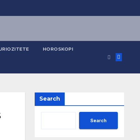
URIOZITETE
HOROSKOPI
Search
s
Search