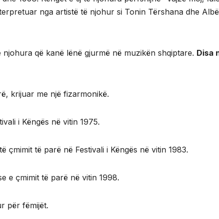
interpretuar nga artistë të njohur si Tonin Tërshana dhe Albë
 njohura që kanë lënë gjurmë në muzikën shqiptare.
Disa 
arë, krijuar me një fizarmonikë.
ivali i Këngës në vitin 1975.
të çmimit të parë në Festivali i Këngës në vitin 1983.
ese e çmimit të parë në vitin 1998.
r për fëmijët.