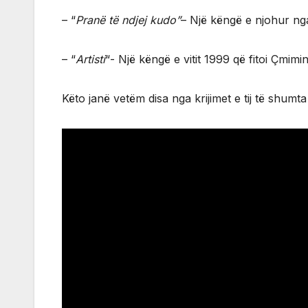
– “
Pranë të ndjej kudo”
– Një këngë e njohur nga
– “
Artisti
“- Një këngë e vitit 1999 që fitoi Çmim
Këto janë vetëm disa nga krijimet e tij të shum