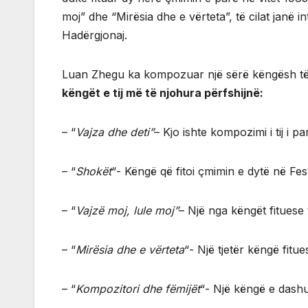
moj” dhe “Mirësia dhe e vërteta”, të cilat janë 
Hadërgjonaj.
Luan Zhegu ka kompozuar një sërë këngësh të
këngët e tij më të njohura përfshijnë:
– “
Vajza dhe deti”
– Kjo ishte kompozimi i tij i p
– “
Shokët
“- Këngë që fitoi çmimin e dytë në Fest
– “
Vajzë moj, lule moj”
– Një nga këngët fituese 
– “
Mirësia dhe e vërteta
“- Një tjetër këngë fitu
– “
Kompozitori dhe fëmijët
“- Një këngë e dashu