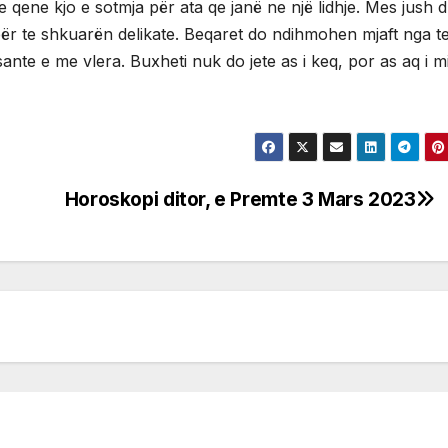
e qene kjo e sotmja për ata qe janë ne një lidhje. Mes jush 
për te shkuarën delikate. Beqaret do ndihmohen mjaft nga t
ante e me vlera. Buxheti nuk do jete as i keq, por as aq i m
Horoskopi ditor, e Premte 3 Mars 2023