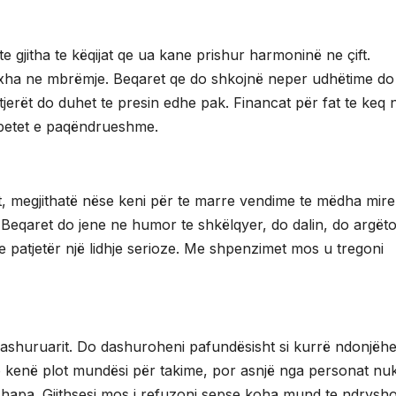
e gjitha te këqijat qe ua kane prishur harmoninë ne çift.
xha ne mbrëmje. Beqaret qe do shkojnë neper udhëtime do
jerët do duhet te presin edhe pak. Financat për fat te keq 
betet e paqëndrueshme.
sot, megjithatë nëse keni për te marre vendime te mëdha mire
. Beqaret do jene ne humor te shkëlqyer, do dalin, do argët
e patjetër një lidhje serioze. Me shpenzimet mos u tregoni
e dashuruarit. Do dashuroheni pafundësisht si kurrë ndonjëh
do kenë plot mundësi për takime, por asnjë nga personat nuk
hapa. Gjithsesi mos i refuzoni sepse koha mund te ndrysho