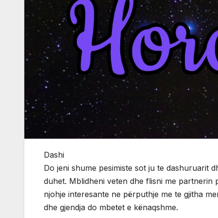
Dashi
Do jeni shume pesimiste sot ju te dashuruarit 
duhet. Mblidheni veten dhe flisni me partnerin
njohje interesante ne përputhje me te gjitha me
dhe gjendja do mbetet e kënaqshme.