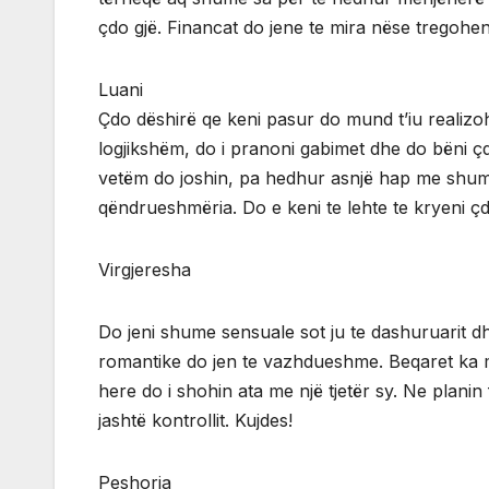
çdo gjë. Financat do jene te mira nëse tregohe
Luani
Çdo dëshirë qe keni pasur do mund t’iu realizohet
logjikshëm, do i pranoni gabimet dhe do bëni çd
vetëm do joshin, pa hedhur asnjë hap me shume
qëndrueshmëria. Do e keni te lehte te kryeni çd
Virgjeresha
Do jeni shume sensuale sot ju te dashuruarit d
romantike do jen te vazhdueshme. Beqaret ka m
here do i shohin ata me një tjetër sy. Ne plani
jashtë kontrollit. Kujdes!
Peshorja