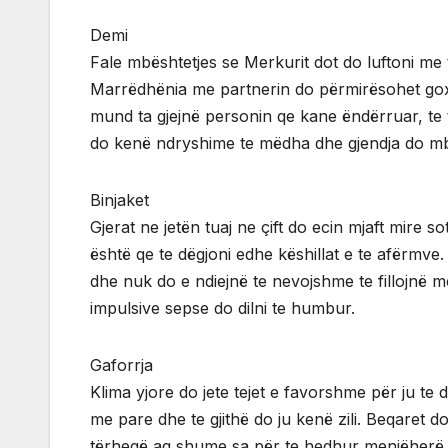
Demi
Fale mbështetjes se Merkurit dot do luftoni me t
Marrëdhënia me partnerin do përmirësohet go
mund ta gjejnë personin qe kane ëndërruar, te t
do kenë ndryshime te mëdha dhe gjendja do m
Binjaket
Gjerat ne jetën tuaj ne çift do ecin mjaft mire 
është qe te dëgjoni edhe këshillat e te afërmve
dhe nuk do e ndiejnë te nevojshme te fillojnë m
impulsive sepse do dilni te humbur.
Gaforrja
Klima yjore do jete tejet e favorshme për ju t
me pare dhe te gjithë do ju kenë zili. Beqaret 
tërheqë aq shume sa për te hedhur menjëherë 