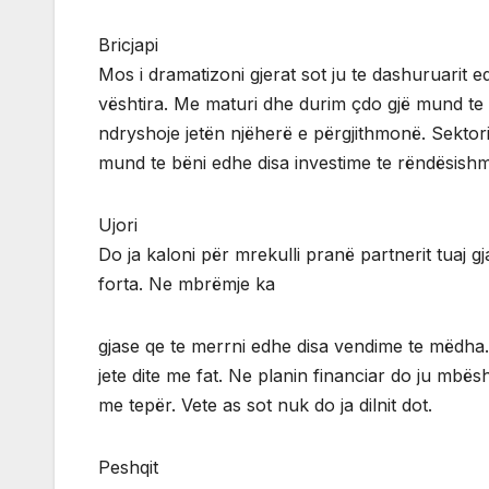
Bricjapi
Mos i dramatizoni gjerat sot ju te dashuruarit
vështira. Me maturi dhe durim çdo gjë mund te k
ndryshoje jetën njëherë e përgjithmonë. Sektori
mund te bëni edhe disa investime te rëndësish
Ujori
Do ja kaloni për mrekulli pranë partnerit tuaj 
forta. Ne mbrëmje ka
gjase qe te merrni edhe disa vendime te mëdha
jete dite me fat. Ne planin financiar do ju mbë
me tepër. Vete as sot nuk do ja dilnit dot.
Peshqit