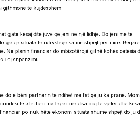
ni gjithmonë te kujdesshëm.
 gjate kësaj dite juve qe jeni ne një lidhje. Do jeni me te
o gjë qe situata te ndryshoje sa me shpejt për mire. Beqare
. Ne planin financiar do mbizotërojë gjithë kohës qetësia 
o lloj shpenzimi.
he do e bëni partnerin te ndihet me fat qe ju ka pranë. Mom
undësi te afrohen me tepër me disa miq te vjetër dhe kësa
n financiar po nuk bëtë ekonomi situata shume shpejt do ju d