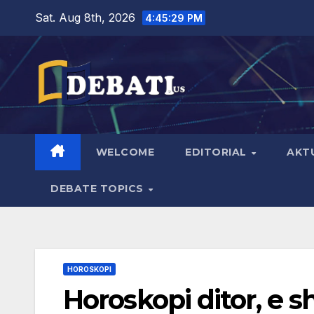
Skip
Sat. Aug 8th, 2026
4:45:30 PM
to
content
WELCOME
EDITORIAL
AKT
DEBATE TOPICS
HOROSKOPI
Horoskopi ditor, e 