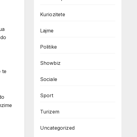
Kuriozitete
’ua
Lajme
 do
Politike
Showbiz
 te
Sociale
Sport
do
enzime
Turizem
Uncategorized