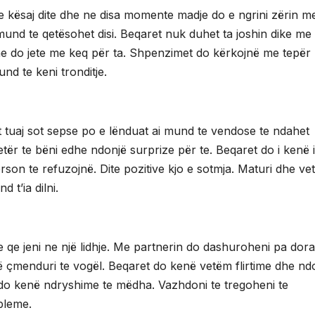
ate kësaj dite dhe ne disa momente madje do e ngrini zërin m
nd te qetësohet disi. Beqaret nuk duhet ta joshin dike me
 dhe do jete me keq për ta. Shpenzimet do kërkojnë me tepër
d te keni tronditje.
 tuaj sot sepse po e lënduat ai mund te vendose te ndahet
tër te bëni edhe ndonjë surprize për te. Beqaret do i kenë 
rson te refuzojnë. Dite pozitive kjo e sotmja. Maturi dhe v
 t’ia dilni.
ve qe jeni ne një lidhje. Me partnerin do dashuroheni pa dor
çmenduri te vogël. Beqaret do kenë vetëm flirtime dhe nd
do kenë ndryshime te mëdha. Vazhdoni te tregoheni te
bleme.