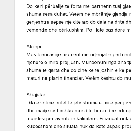
Do keni përballje te forta me partnerin tuaj gj
shume sesa duhet. Vetëm ne mbrëmje gjendja mu
gënjeshtra sepse një dite ajo do dale ne drite
vëmendje dhe përkushtim. Po i late pas dore mun
Akrepi
Mos luani asnjë moment me ndjenjat e partnerit
njëherë e mire prej jush. Mundohuni nga ana tje
shume te qarta dhe do dine ke te joshin e ke pe
maturi ne planin financiar. Vetëm kështu do mund
Shigjetari
Dita e sotme pritet te jete shume e mire për ju
dhe madje se bashku mund te bëni edhe ndonjë 
mundësi për aventure kalimtare. Financat nuk 
kujdesshëm dhe situata nuk do ketë aspak pro