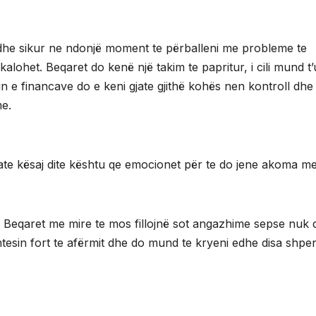
 edhe sikur ne ndonjë moment te përballeni me probleme te
alohet. Beqaret do kenë një takim te papritur, i cili mund t
n e financave do e keni gjate gjithë kohës nen kontroll dhe
me.
gjate kësaj dite kështu qe emocionet për te do jene akoma me
. Beqaret me mire te mos fillojnë sot angazhime sepse nuk 
shtesin fort te afërmit dhe do mund te kryeni edhe disa shp