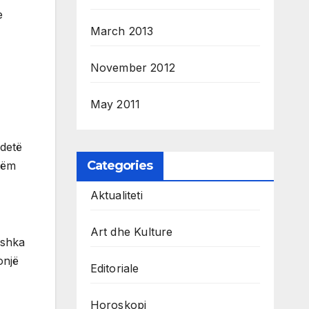
e
March 2013
November 2012
May 2011
idetë
Categories
etëm
Aktualiteti
Art dhe Kulture
ashka
onjë
Editoriale
Horoskopi