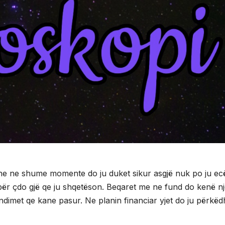
dhe ne shume momente do ju duket sikur asgjë nuk po ju ecë
 për çdo gjë qe ju shqetëson. Beqaret me ne fund do kenë n
ndimet qe kane pasur. Ne planin financiar yjet do ju përkëd