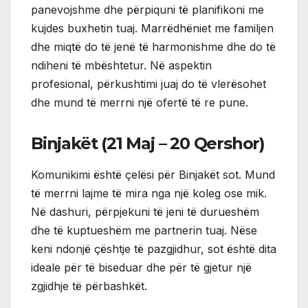
panevojshme dhe përpiquni të planifikoni me
kujdes buxhetin tuaj. Marrëdhëniet me familjen
dhe miqtë do të jenë të harmonishme dhe do të
ndiheni të mbështetur. Në aspektin
profesional, përkushtimi juaj do të vlerësohet
dhe mund të merrni një ofertë të re pune.
Binjakët (21 Maj – 20 Qershor)
Komunikimi është çelësi për Binjakët sot. Mund
të merrni lajme të mira nga një koleg ose mik.
Në dashuri, përpjekuni të jeni të durueshëm
dhe të kuptueshëm me partnerin tuaj. Nëse
keni ndonjë çështje të pazgjidhur, sot është dita
ideale për të biseduar dhe për të gjetur një
zgjidhje të përbashkët.