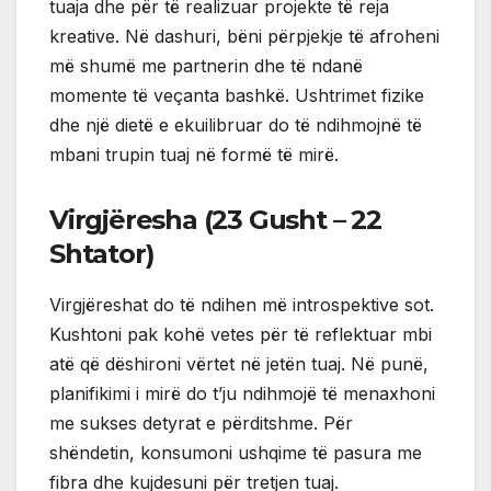
tuaja dhe për të realizuar projekte të reja
kreative. Në dashuri, bëni përpjekje të afroheni
më shumë me partnerin dhe të ndanë
momente të veçanta bashkë. Ushtrimet fizike
dhe një dietë e ekuilibruar do të ndihmojnë të
mbani trupin tuaj në formë të mirë.
Virgjëresha (23 Gusht – 22
Shtator)
Virgjëreshat do të ndihen më introspektive sot.
Kushtoni pak kohë vetes për të reflektuar mbi
atë që dëshironi vërtet në jetën tuaj. Në punë,
planifikimi i mirë do t’ju ndihmojë të menaxhoni
me sukses detyrat e përditshme. Për
shëndetin, konsumoni ushqime të pasura me
fibra dhe kujdesuni për tretjen tuaj.