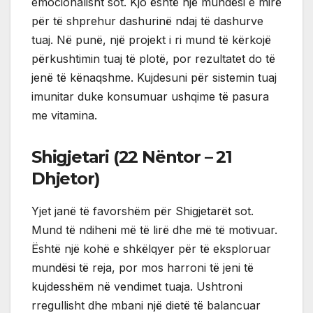
emocionalisht sot. Kjo është një mundësi e mirë
për të shprehur dashurinë ndaj të dashurve
tuaj. Në punë, një projekt i ri mund të kërkojë
përkushtimin tuaj të plotë, por rezultatet do të
jenë të kënaqshme. Kujdesuni për sistemin tuaj
imunitar duke konsumuar ushqime të pasura
me vitamina.
Shigjetari (22 Nëntor – 21
Dhjetor)
Yjet janë të favorshëm për Shigjetarët sot.
Mund të ndiheni më të lirë dhe më të motivuar.
Është një kohë e shkëlqyer për të eksploruar
mundësi të reja, por mos harroni të jeni të
kujdesshëm në vendimet tuaja. Ushtroni
rregullisht dhe mbani një dietë të balancuar