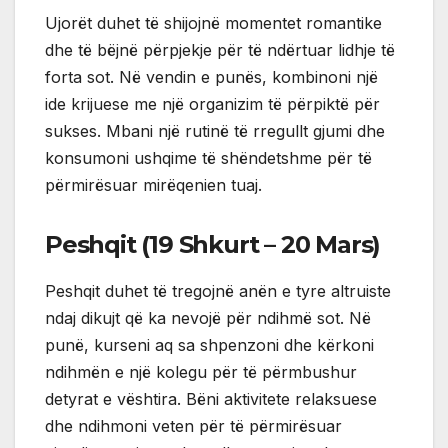
Ujorët duhet të shijojnë momentet romantike
dhe të bëjnë përpjekje për të ndërtuar lidhje të
forta sot. Në vendin e punës, kombinoni një
ide krijuese me një organizim të përpiktë për
sukses. Mbani një rutinë të rregullt gjumi dhe
konsumoni ushqime të shëndetshme për të
përmirësuar mirëqenien tuaj.
Peshqit (19 Shkurt – 20 Mars)
Peshqit duhet të tregojnë anën e tyre altruiste
ndaj dikujt që ka nevojë për ndihmë sot. Në
punë, kurseni aq sa shpenzoni dhe kërkoni
ndihmën e një kolegu për të përmbushur
detyrat e vështira. Bëni aktivitete relaksuese
dhe ndihmoni veten për të përmirësuar