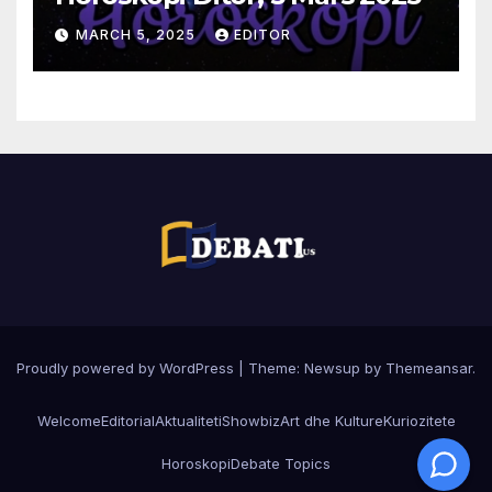
MARCH 5, 2025
EDITOR
Proudly powered by WordPress
|
Theme:
Newsup
by
Themeansar
.
Welcome
Editorial
Aktualiteti
Showbiz
Art dhe Kulture
Kuriozitete
Horoskopi
Debate Topics