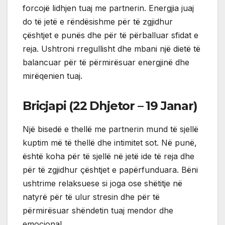
forcojë lidhjen tuaj me partnerin. Energjia juaj
do të jetë e rëndësishme për të zgjidhur
çështjet e punës dhe për të përballuar sfidat e
reja. Ushtroni rregullisht dhe mbani një dietë të
balancuar për të përmirësuar energjinë dhe
mirëqenien tuaj.
Bricjapi (22 Dhjetor – 19 Janar)
Një bisedë e thellë me partnerin mund të sjellë
kuptim më të thellë dhe intimitet sot. Në punë,
është koha për të sjellë në jetë ide të reja dhe
për të zgjidhur çështjet e papërfunduara. Bëni
ushtrime relaksuese si joga ose shëtitje në
natyrë për të ulur stresin dhe për të
përmirësuar shëndetin tuaj mendor dhe
emocional.