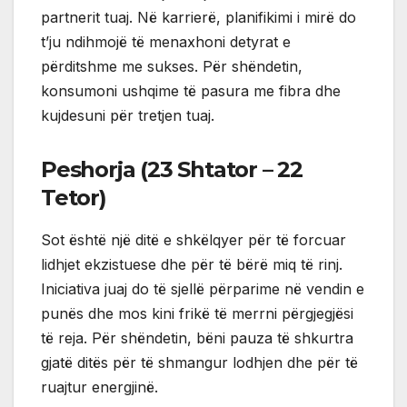
partnerit tuaj. Në karrierë, planifikimi i mirë do
t’ju ndihmojë të menaxhoni detyrat e
përditshme me sukses. Për shëndetin,
konsumoni ushqime të pasura me fibra dhe
kujdesuni për tretjen tuaj.
Peshorja (23 Shtator – 22
Tetor)
Sot është një ditë e shkëlqyer për të forcuar
lidhjet ekzistuese dhe për të bërë miq të rinj.
Iniciativa juaj do të sjellë përparime në vendin e
punës dhe mos kini frikë të merrni përgjegjësi
të reja. Për shëndetin, bëni pauza të shkurtra
gjatë ditës për të shmangur lodhjen dhe për të
ruajtur energjinë.