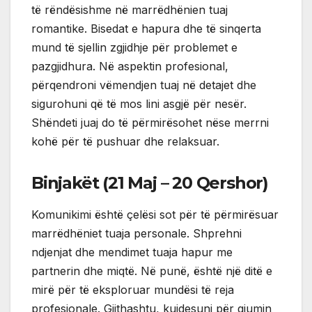
të rëndësishme në marrëdhënien tuaj
romantike. Bisedat e hapura dhe të sinqerta
mund të sjellin zgjidhje për problemet e
pazgjidhura. Në aspektin profesional,
përqendroni vëmendjen tuaj në detajet dhe
sigurohuni që të mos lini asgjë për nesër.
Shëndeti juaj do të përmirësohet nëse merrni
kohë për të pushuar dhe relaksuar.
Binjakët (21 Maj – 20 Qershor)
Komunikimi është çelësi sot për të përmirësuar
marrëdhëniet tuaja personale. Shprehni
ndjenjat dhe mendimet tuaja hapur me
partnerin dhe miqtë. Në punë, është një ditë e
mirë për të eksploruar mundësi të reja
profesionale. Gjithashtu, kujdesuni për gjumin