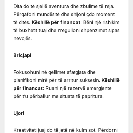
Dita do të sjellë aventura dhe zbulime të reja.
Përqafoni mundësitë dhe shijoni çdo moment
të ditës.
Këshillë për financat
: Bëni një rishikim
të buxhetit tuaj dhe rregulloni shpenzimet sipas
nevojës.
Bricjapi
Fokusohuni në qëllimet afatgjata dhe
planifikoni mirë për të arritur suksesin.
Këshillë
për financat
: Ruani një rezervë emergjente
për t’u përballur me situata të papritura.
Ujori
Kreativiteti juaj do të jetë në kulm sot. Përdorni