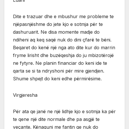
Luani
Dite e trazuar dhe e mbushur me probleme te
njëpasnjëshme do jete kjo e sotmja për te
dashuruarit. Ne disa momente madje do
ndiheni aq keq saqë nuk do dini çfarë te bëni.
Beqaret do kenë një nga ato dite kur do marrin
fryme lirisht dhe buzëqeshja do ju mbizotërojë
ne fytyre. Ne planin financiar do keni ide te
qarta se si ta ndryshoni për mire gjendjen.
Shume shpejt do keni edhe përmirësime.
Virgjeresha
Për ata qe janë ne një lidhje kjo e sotmja ka për
te qene një dite normale dhe pa asgjë te
veçante. Kënaquni me fantin qe nuk do