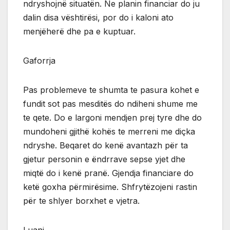
ndryshojnë situatën. Ne planin financiar do ju
dalin disa vështirësi, por do i kaloni ato
menjëherë dhe pa e kuptuar.
Gaforrja
Pas problemeve te shumta te pasura kohet e
fundit sot pas mesditës do ndiheni shume me
te qete. Do e largoni mendjen prej tyre dhe do
mundoheni gjithë kohës te merreni me diçka
ndryshe. Beqaret do kenë avantazh për ta
gjetur personin e ëndrrave sepse yjet dhe
miqtë do i kenë pranë. Gjendja financiare do
ketë goxha përmirësime. Shfrytëzojeni rastin
për te shlyer borxhet e vjetra.