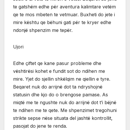
te gatshëm edhe për aventura kalimtare vetëm
qe te mos mbeten te vetmuar. Buxheti do jete i
mire kështu qe bëhuni gati për te kryer edhe
ndonjë shpenzim me tepër.
Ujori
Edhe çiftet qe kane pasur probleme dhe
vështirësi kohet e fundit sot do ndihen me
mire. Yjet do sjellin shkëlqim ne qiellin e tyre.
Beqaret nuk do arrijnë dot ta ndryshojnë
statusin dhe kjo do o brengose pamase. As
miqtë me te ngushte nuk do arrijnë dot t’i bëjnë
te ndihen me te qete. Me shpenzimet tregohuni
strikte sepse nëse situata del jashtë kontrollit,
pasojat do jene te renda.