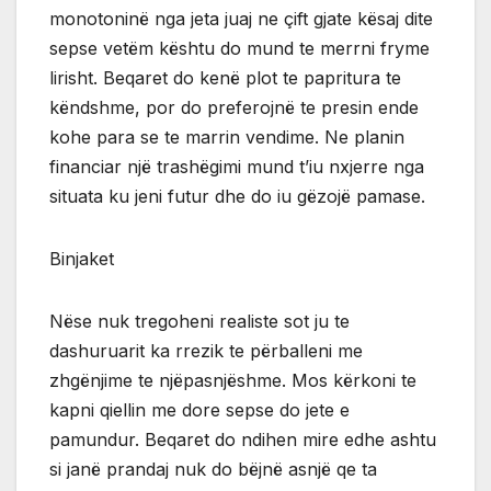
monotoninë nga jeta juaj ne çift gjate kësaj dite
sepse vetëm kështu do mund te merrni fryme
lirisht. Beqaret do kenë plot te papritura te
këndshme, por do preferojnë te presin ende
kohe para se te marrin vendime. Ne planin
financiar një trashëgimi mund t’iu nxjerre nga
situata ku jeni futur dhe do iu gëzojë pamase.
Binjaket
Nëse nuk tregoheni realiste sot ju te
dashuruarit ka rrezik te përballeni me
zhgënjime te njëpasnjëshme. Mos kërkoni te
kapni qiellin me dore sepse do jete e
pamundur. Beqaret do ndihen mire edhe ashtu
si janë prandaj nuk do bëjnë asnjë qe ta