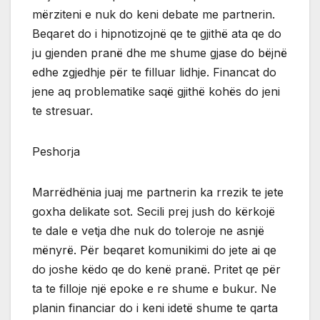
mërziteni e nuk do keni debate me partnerin.
Beqaret do i hipnotizojnë qe te gjithë ata qe do
ju gjenden pranë dhe me shume gjase do bëjnë
edhe zgjedhje për te filluar lidhje. Financat do
jene aq problematike saqë gjithë kohës do jeni
te stresuar.
Peshorja
Marrëdhënia juaj me partnerin ka rrezik te jete
goxha delikate sot. Secili prej jush do kërkojë
te dale e vetja dhe nuk do toleroje ne asnjë
mënyrë. Për beqaret komunikimi do jete ai qe
do joshe këdo qe do kenë pranë. Pritet qe për
ta te filloje një epoke e re shume e bukur. Ne
planin financiar do i keni idetë shume te qarta