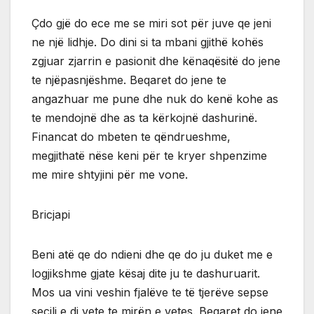
Çdo gjë do ece me se miri sot për juve qe jeni
ne një lidhje. Do dini si ta mbani gjithë kohës
zgjuar zjarrin e pasionit dhe kënaqësitë do jene
te njëpasnjëshme. Beqaret do jene te
angazhuar me pune dhe nuk do kenë kohe as
te mendojnë dhe as ta kërkojnë dashurinë.
Financat do mbeten te qëndrueshme,
megjithatë nëse keni për te kryer shpenzime
me mire shtyjini për me vone.
Bricjapi
Beni atë qe do ndieni dhe qe do ju duket me e
logjikshme gjate kësaj dite ju te dashuruarit.
Mos ua vini veshin fjalëve te të tjerëve sepse
secili e di vete te mirën e vetes. Beqaret do jene