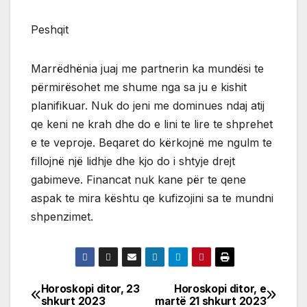
Peshqit
Marrëdhënia juaj me partnerin ka mundësi te
përmirësohet me shume nga sa ju e kishit
planifikuar. Nuk do jeni me dominues ndaj atij
qe keni ne krah dhe do e lini te lire te shprehet
e te veproje. Beqaret do kërkojnë me ngulm te
fillojnë një lidhje dhe kjo do i shtyje drejt
gabimeve. Financat nuk kane për te qene
aspak te mira kështu qe kufizojini sa te mundni
shpenzimet.
Horoskopi ditor, 23
Horoskopi ditor, e
Post
shkurt 2023
martë 21 shkurt 2023