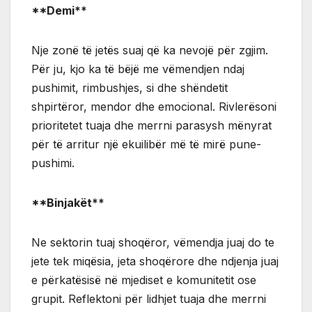
**Demi**
Nje zonë të jetës suaj që ka nevojë për zgjim.
Për ju, kjo ka të bëjë me vëmendjen ndaj
pushimit, rimbushjes, si dhe shëndetit
shpirtëror, mendor dhe emocional. Rivlerësoni
prioritetet tuaja dhe merrni parasysh mënyrat
për të arritur një ekuilibër më të mirë pune-
pushimi.
**Binjakët**
Ne sektorin tuaj shoqëror, vëmendja juaj do te
jete tek miqësia, jeta shoqërore dhe ndjenja juaj
e përkatësisë në mjediset e komunitetit ose
grupit. Reflektoni për lidhjet tuaja dhe merrni