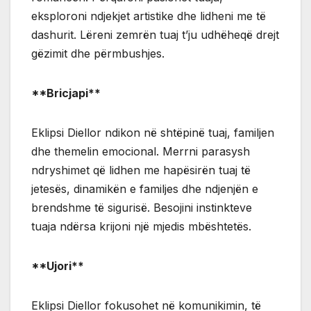
eksploroni ndjekjet artistike dhe lidheni me të
dashurit. Lëreni zemrën tuaj t’ju udhëheqë drejt
gëzimit dhe përmbushjes.
**Bricjapi**
Eklipsi Diellor ndikon në shtëpinë tuaj, familjen
dhe themelin emocional. Merrni parasysh
ndryshimet që lidhen me hapësirën tuaj të
jetesës, dinamikën e familjes dhe ndjenjën e
brendshme të sigurisë. Besojini instinkteve
tuaja ndërsa krijoni një mjedis mbështetës.
**Ujori**
Eklipsi Diellor fokusohet në komunikimin, të