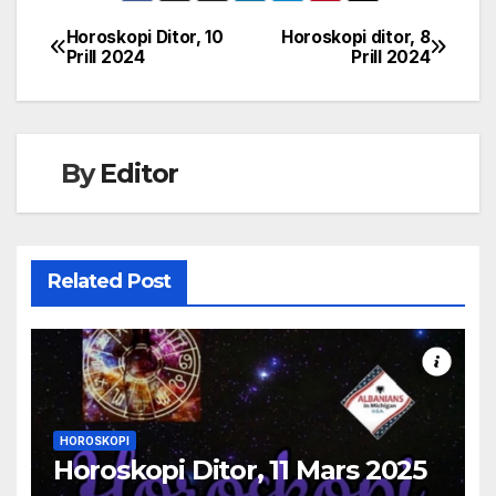
Horoskopi Ditor, 10
Horoskopi ditor, 8
Post
Prill 2024
Prill 2024
navigation
By
Editor
Related Post
HOROSKOPI
Horoskopi Ditor, 11 Mars 2025