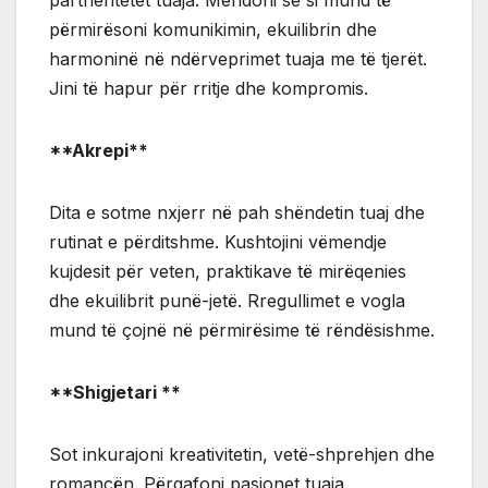
përmirësoni komunikimin, ekuilibrin dhe
harmoninë në ndërveprimet tuaja me të tjerët.
Jini të hapur për rritje dhe kompromis.
**Akrepi**
Dita e sotme nxjerr në pah shëndetin tuaj dhe
rutinat e përditshme. Kushtojini vëmendje
kujdesit për veten, praktikave të mirëqenies
dhe ekuilibrit punë-jetë. Rregullimet e vogla
mund të çojnë në përmirësime të rëndësishme.
**Shigjetari **
Sot inkurajoni kreativitetin, vetë-shprehjen dhe
romancën. Përqafoni pasionet tuaja,