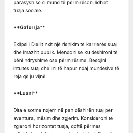
parasysh se si mund të përmirësoni lidhjet
tuaja sociale.
**Gaforrja**
Eklipsi i Diellit nxit një rishikim të karrierës suaj
dhe imazhit publik. Mendoni se ku dëshironi të
bëni ndryshime ose përmirësime. Besojini
intuitës suaj dhe jini të hapur ndaj mundësive të
reja që ju vijnë.
**Luani**
Dita e sotme nxjerr në pah dëshirën tuaj për
aventura, mësim dhe zgjerim. Konsideroni të
zgjeroni horizontet tuaja, qoftë përmes