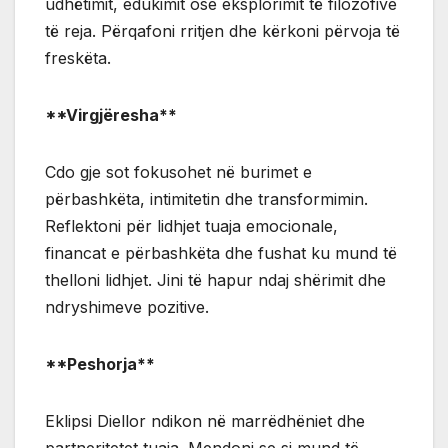
udhëtimit, edukimit ose eksplorimit të filozofive
të reja. Përqafoni rritjen dhe kërkoni përvoja të
freskëta.
**Virgjëresha**
Cdo gje sot fokusohet në burimet e
përbashkëta, intimitetin dhe transformimin.
Reflektoni për lidhjet tuaja emocionale,
financat e përbashkëta dhe fushat ku mund të
thelloni lidhjet. Jini të hapur ndaj shërimit dhe
ndryshimeve pozitive.
**Peshorja**
Eklipsi Diellor ndikon në marrëdhëniet dhe
partneritetet tuaja. Mendoni se si mund të