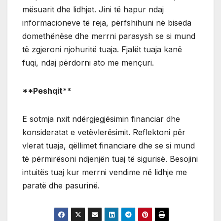
mësuarit dhe lidhjet. Jini të hapur ndaj
informacioneve të reja, përfshihuni në biseda
domethënëse dhe merrni parasysh se si mund
të zgjeroni njohuritë tuaja. Fjalët tuaja kanë
fuqi, ndaj përdorni ato me mençuri.
**Peshqit**
E sotmja nxit ndërgjegjësimin financiar dhe
konsideratat e vetëvlerësimit. Reflektoni për
vlerat tuaja, qëllimet financiare dhe se si mund
të përmirësoni ndjenjën tuaj të sigurisë. Besojini
intuitës tuaj kur merrni vendime në lidhje me
paratë dhe pasurinë.