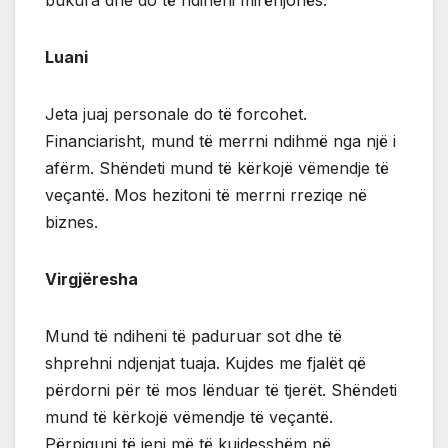
Luani
Jeta juaj personale do të forcohet.
Financiarisht, mund të merrni ndihmë nga një i
afërm. Shëndeti mund të kërkojë vëmendje të
veçantë. Mos hezitoni të merrni rreziqe në
biznes.
Virgjëresha
Mund të ndiheni të paduruar sot dhe të
shprehni ndjenjat tuaja. Kujdes me fjalët që
përdorni për të mos lënduar të tjerët. Shëndeti
mund të kërkojë vëmendje të veçantë.
Përpiquni të jeni më të kujdesshëm në