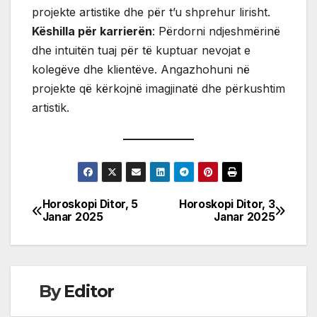
projekte artistike dhe për t’u shprehur lirisht.
Këshilla për karrierën
: Përdorni ndjeshmërinë
dhe intuitën tuaj për të kuptuar nevojat e
kolegëve dhe klientëve. Angazhohuni në
projekte që kërkojnë imagjinatë dhe përkushtim
artistik.
Horoskopi Ditor, 5
Horoskopi Ditor, 3
Post
Janar 2025
Janar 2025
navigation
By
Editor