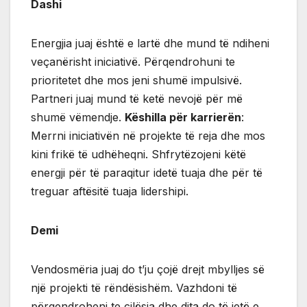
Dashi
Energjia juaj është e lartë dhe mund të ndiheni
veçanërisht iniciativë. Përqendrohuni te
prioritetet dhe mos jeni shumë impulsivë.
Partneri juaj mund të ketë nevojë për më
shumë vëmendje.
Këshilla për karrierën
:
Merrni iniciativën në projekte të reja dhe mos
kini frikë të udhëheqni. Shfrytëzojeni këtë
energji për të paraqitur idetë tuaja dhe për të
treguar aftësitë tuaja lidershipi.
Demi
Vendosmëria juaj do t’ju çojë drejt mbylljes së
një projekti të rëndësishëm. Vazhdoni të
përqendroheni te cilësia dhe dita do të jetë e