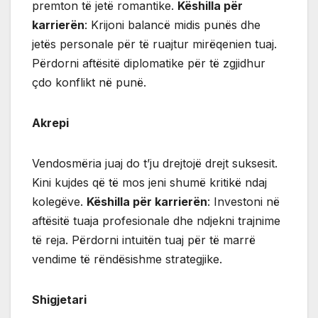
premton të jetë romantike.
Këshilla për
karrierën
: Krijoni balancë midis punës dhe
jetës personale për të ruajtur mirëqenien tuaj.
Përdorni aftësitë diplomatike për të zgjidhur
çdo konflikt në punë.
Akrepi
Vendosmëria juaj do t’ju drejtojë drejt suksesit.
Kini kujdes që të mos jeni shumë kritikë ndaj
kolegëve.
Këshilla për karrierën
: Investoni në
aftësitë tuaja profesionale dhe ndjekni trajnime
të reja. Përdorni intuitën tuaj për të marrë
vendime të rëndësishme strategjike.
Shigjetari