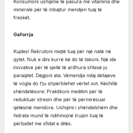
Konsumoni ushqime të pasura me vitamina dhe
minerale për të mbajtur mendjen tuaj të
freskët.
Gaforrja
Kujdes! Rekrutoni miqtë tuaj për një natë në
qytet. Nuk e dini kurrë kë do të takoni. Një ide
inovative për të sjellë të ardhura shtesë ju
paraqitet. Dëgjoni ata. Vëmendja ndaj detajeve
të vogla do t’ju shpërblehet vërtet sot. Këshillë
shëndetësore: Praktikoni meditim për të
reduktuar stresin dhe për të përmirësuar
qetësinë mendore. Ushqimi i shëndetshëm dhe
hidrata mund të ndihmojnë trupin tuaj të
përballet me sfidat e ditës.