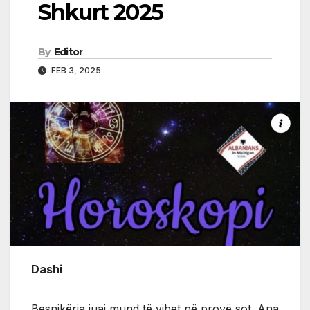
Shkurt 2025
By
Editor
FEB 3, 2025
Dashi
Besnikëria juaj mund të vihet në provë sot. Ana