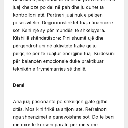
juaj xheloze po del në pah dhe ju duhet ta
kontrolloni atë. Partneri juaj nuk e pëlqen
posesivitetin. Dëgjoni instinktet tuaja financiare
sot. Keni një sy për mundësi të shkëlqyera.
Këshillë shëndetësore: Pini shumë ujë dhe
përqendrohuni në aktivitete fizike që ju
pëlqejnë për të ruajtur energjinë tuaj. Kujdesuni
për balancën emocionale duke praktikuar
teknikën e frymëmarrjes së thellë.
Demi
Ana juaj pasionante po shkëlqen gjatë gjithë
ditës. Mos kini frikë ta shijoni atë. Refrainoni
nga shpenzimet e panevojshme sot. Do të bëni
më mirë të kurseni paratë për më vonë.