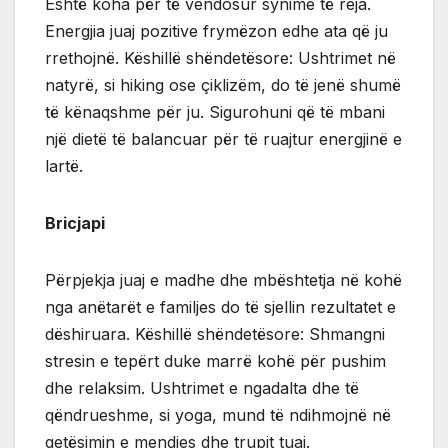
Është koha për të vendosur synime të reja.
Energjia juaj pozitive frymëzon edhe ata që ju
rrethojnë. Këshillë shëndetësore: Ushtrimet në
natyrë, si hiking ose çiklizëm, do të jenë shumë
të kënaqshme për ju. Sigurohuni që të mbani
një dietë të balancuar për të ruajtur energjinë e
lartë.
Bricjapi
Përpjekja juaj e madhe dhe mbështetja në kohë
nga anëtarët e familjes do të sjellin rezultatet e
dëshiruara. Këshillë shëndetësore: Shmangni
stresin e tepërt duke marrë kohë për pushim
dhe relaksim. Ushtrimet e ngadalta dhe të
qëndrueshme, si yoga, mund të ndihmojnë në
qetësimin e mendjes dhe trupit tuaj.