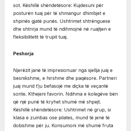
sot. Këshillë shëndetësore: Kujdesuni për
posturën tuaj për të shmangur dhimbjet e
shpinës gjatë punës. Ushtrimet shtrënguese
dhe shtrirja mund të ndihmojnë në ruajtjen e
fleksibilitetit të trupit tuaj.
Peshorja
Njerëzit janë të impresionuar nga sjellja juaj e
besnikshme, e hirshme dhe paqësore. Partneri
juaj mund t’ju befasojë me diçka të veçantë
sonte. Kthejeni favorin. Ndihma e kolegëve bën
që një punë të kryhet shumë më shpejt.
Këshillë shëndetësore: Ushtrimet në grup, si
klasa e zumbas ose pilates, mund të jenë të
dobishme për ju. Konsumoni më shumë fruta