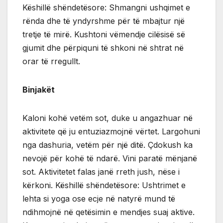
Këshillë shëndetësore: Shmangni ushqimet e
rënda dhe të yndyrshme për të mbajtur një
tretje të mirë. Kushtoni vëmendje cilësisë së
gjumit dhe përpiquni të shkoni në shtrat në
orar të rregullt.
Binjakët
Kaloni kohë vetëm sot, duke u angazhuar në
aktivitete që ju entuziazmojnë vërtet. Largohuni
nga dashuria, vetëm për një ditë. Çdokush ka
nevojë për kohë të ndarë. Vini paratë mënjanë
sot. Aktivitetet falas janë rreth jush, nëse i
kërkoni. Këshillë shëndetësore: Ushtrimet e
lehta si yoga ose ecje në natyrë mund të
ndihmojnë në qetësimin e mendjes suaj aktive.