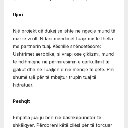
Ujori
Një projekt që dukej se ishte në ngecje mund të
marrë vrull. Ndani mendimet tuaja më të thella
me partnerin tuaj. Këshillë shëndetësore:
Ushtrimet aerobike, si vrapi ose çiklizmi, mund
të ndihmojnë në përmirësimin e qarkullimit të
gjakut dhe në ruajtjen e një mendje të qetë. Pini
shumë ujë për të mbajtur trupin tuaj të
hidratuar.
Peshqit
Empatia juaj ju bën një bashkëpunëtor të
shkëlqyer. Përdoreni këtë cilësi për të forcuar