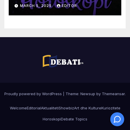
MARCH 5, 2025
EDITOR
Proudly powered by WordPress
|
Theme:
Newsup
by
Themeansar
.
Welcome
Editorial
Aktualiteti
Showbiz
Art dhe Kulture
Kuriozitete
Horoskopi
Debate Topics