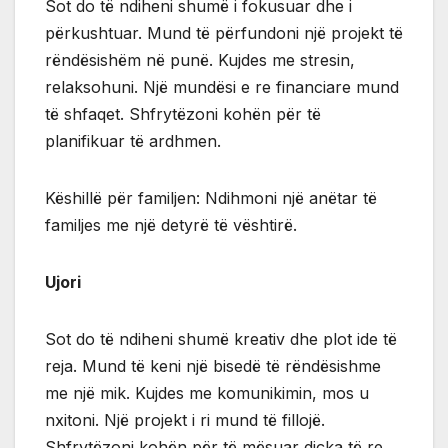
Sot do të ndiheni shumë i fokusuar dhe i
përkushtuar. Mund të përfundoni një projekt të
rëndësishëm në punë. Kujdes me stresin,
relaksohuni. Një mundësi e re financiare mund
të shfaqet. Shfrytëzoni kohën për të
planifikuar të ardhmen.
Këshillë për familjen: Ndihmoni një anëtar të
familjes me një detyrë të vështirë.
Ujori
Sot do të ndiheni shumë kreativ dhe plot ide të
reja. Mund të keni një bisedë të rëndësishme
me një mik. Kujdes me komunikimin, mos u
nxitoni. Një projekt i ri mund të fillojë.
Shfrytëzoni kohën për të mësuar diçka të re.