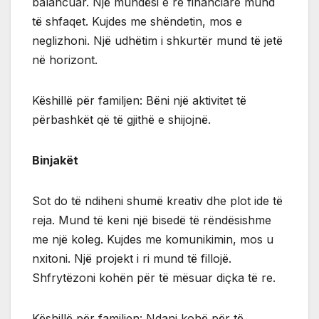
balancuar. Një mundësi e re financiare mund
të shfaqet. Kujdes me shëndetin, mos e
neglizhoni. Një udhëtim i shkurtër mund të jetë
në horizont.
Këshillë për familjen: Bëni një aktivitet të
përbashkët që të gjithë e shijojnë.
Binjakët
Sot do të ndiheni shumë kreativ dhe plot ide të
reja. Mund të keni një bisedë të rëndësishme
me një koleg. Kujdes me komunikimin, mos u
nxitoni. Një projekt i ri mund të fillojë.
Shfrytëzoni kohën për të mësuar diçka të re.
Këshillë për familjen: Ndani kohë për të