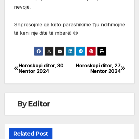
nevojë.
Shpresojme që këto parashikime t’ju ndihmojnë
të keni një ditë të mbarë! 😊
Horoskopi ditor, 30
Horoskopi ditor, 27
Post
Nentor 2024
Nentor 2024
navigation
By
Editor
Related Post