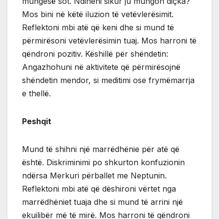
mungesë sot. Ndiheni sikur ju mungon diçka?
Mos bini në këtë iluzion të vetëvlerësimit.
Reflektoni mbi atë që keni dhe si mund të
përmirësoni vetëvlerësimin tuaj. Mos harroni të
qëndroni pozitiv. Këshillë për shëndetin:
Angazhohuni në aktivitete që përmirësojnë
shëndetin mendor, si meditimi ose frymëmarrja
e thellë.
Peshqit
Mund të shihni një marrëdhënie për atë që
është. Diskriminimi po shkurton konfuzionin
ndërsa Merkuri përballet me Neptunin.
Reflektoni mbi atë që dëshironi vërtet nga
marrëdhëniet tuaja dhe si mund të arrini një
ekuilibër më të mirë. Mos harroni të qëndroni