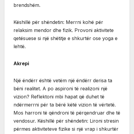
brendshëm.
Këshillë për shëndetin: Merrni kohë për
relaksim mendor dhe fizik. Provoni aktivitete
qetësuese si një shëtitje e shkurtër ose yoga e
lehtë.
Akrepi
Një ëndërr është vetëm një ëndërr derisa ta
bëni realitet. A po aspironi të realizoni një
vizion? Reflektoni mbi hapat që duhet të
ndërmerrni për ta bërë këtë vizion të vërtetë.
Mos harroni të qëndroni të përqendruar dhe të
vendosur. Këshillë për shëndetin: Lironi stresin
përmes aktiviteteve fizike si një vrap i shkurtër