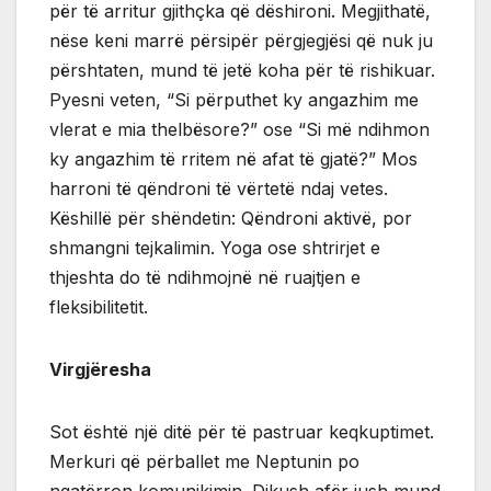
për të arritur gjithçka që dëshironi. Megjithatë,
nëse keni marrë përsipër përgjegjësi që nuk ju
përshtaten, mund të jetë koha për të rishikuar.
Pyesni veten, “Si përputhet ky angazhim me
vlerat e mia thelbësore?” ose “Si më ndihmon
ky angazhim të rritem në afat të gjatë?” Mos
harroni të qëndroni të vërtetë ndaj vetes.
Këshillë për shëndetin: Qëndroni aktivë, por
shmangni tejkalimin. Yoga ose shtrirjet e
thjeshta do të ndihmojnë në ruajtjen e
fleksibilitetit.
Virgjëresha
Sot është një ditë për të pastruar keqkuptimet.
Merkuri që përballet me Neptunin po
ngatërron komunikimin. Dikush afër jush mund