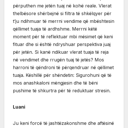
përputhen me jetën tuaj në kohë reale. Vlerat
thelbësore shërbejnë si filtra të shkëlqyer për
t’ju ndihmuar të merrni vendime që mbështesin
qëllimet tuaja të ardhshme. Merrni këtë
moment për të reflektuar mbi mësimet që keni
fituar dhe si është ndryshuar perspektiva juaj
për jetën. Si kanë ndikuar vlerat tuaja të reja
në vendimet dhe rrugën tuaj të jetës? Mos
harroni të qëndroni të përqendruar në qëllimet
tuaja. Këshillë për shëndetin: Sigurohuni që të
mos anashkaloni mëngjesin dhe të bëni
pushime të shkurtra për të reduktuar stresin.
Luani
Ju keni forcë të jashtëzakonshme dhe aftësinë