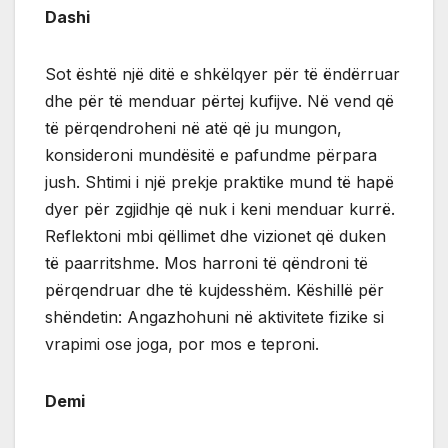
Dashi
Sot është një ditë e shkëlqyer për të ëndërruar
dhe për të menduar përtej kufijve. Në vend që
të përqendroheni në atë që ju mungon,
konsideroni mundësitë e pafundme përpara
jush. Shtimi i një prekje praktike mund të hapë
dyer për zgjidhje që nuk i keni menduar kurrë.
Reflektoni mbi qëllimet dhe vizionet që duken
të paarritshme. Mos harroni të qëndroni të
përqendruar dhe të kujdesshëm. Këshillë për
shëndetin: Angazhohuni në aktivitete fizike si
vrapimi ose joga, por mos e teproni.
Demi