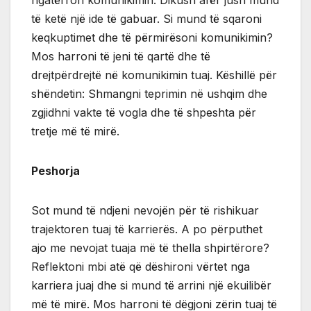
të ketë një ide të gabuar. Si mund të sqaroni
keqkuptimet dhe të përmirësoni komunikimin?
Mos harroni të jeni të qartë dhe të
drejtpërdrejtë në komunikimin tuaj. Këshillë për
shëndetin: Shmangni teprimin në ushqim dhe
zgjidhni vakte të vogla dhe të shpeshta për
tretje më të mirë.
Peshorja
Sot mund të ndjeni nevojën për të rishikuar
trajektoren tuaj të karrierës. A po përputhet
ajo me nevojat tuaja më të thella shpirtërore?
Reflektoni mbi atë që dëshironi vërtet nga
karriera juaj dhe si mund të arrini një ekuilibër
më të mirë. Mos harroni të dëgjoni zërin tuaj të