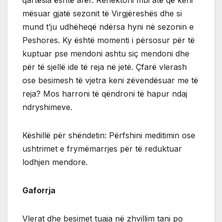
mësuar gjatë sezonit të Virgjëreshës dhe si
mund t’ju udhëheqë ndërsa hyni në sezonin e
Peshores. Ky është momenti i përsosur për të
kuptuar pse mendoni ashtu siç mendoni dhe
për të sjellë ide të reja në jetë. Çfarë vlerash
ose besimesh të vjetra keni zëvendësuar me të
reja? Mos harroni të qëndroni të hapur ndaj
ndryshimeve.
Këshillë për shëndetin: Përfshini meditimin ose
ushtrimet e frymëmarrjes për të reduktuar
lodhjen mendore.
Gaforrja
Vlerat dhe besimet tuaja në zhvillim tani po