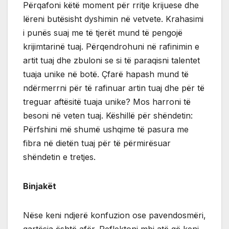
Përqafoni këtë moment për rritje krijuese dhe
lëreni butësisht dyshimin në vetvete. Krahasimi
i punës suaj me të tjerët mund të pengojë
krijimtarinë tuaj. Përqendrohuni në rafinimin e
artit tuaj dhe zbuloni se si të paraqisni talentet
tuaja unike në botë. Çfarë hapash mund të
ndërmerrni për të rafinuar artin tuaj dhe për të
treguar aftësitë tuaja unike? Mos harroni të
besoni në veten tuaj. Këshillë për shëndetin:
Përfshini më shumë ushqime të pasura me
fibra në dietën tuaj për të përmirësuar
shëndetin e tretjes.
Binjakët
Nëse keni ndjerë konfuzion ose pavendosmëri,
qartësia është afër. Reflektoni mbi atë që keni