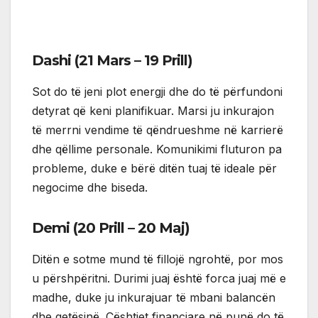
Dashi (21 Mars – 19 Prill)
Sot do të jeni plot energji dhe do të përfundoni
detyrat që keni planifikuar. Marsi ju inkurajon
të merrni vendime të qëndrueshme në karrierë
dhe qëllime personale. Komunikimi fluturon pa
probleme, duke e bërë ditën tuaj të ideale për
negocime dhe biseda.
Demi (20 Prill – 20 Maj)
Ditën e sotme mund të fillojë ngrohtë, por mos
u përshpëritni. Durimi juaj është forca juaj më e
madhe, duke ju inkurajuar të mbani balancën
dhe qetësinë. Çështjet financiare në punë do të