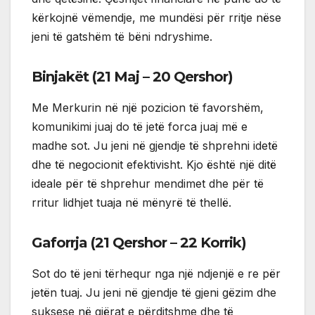
kërkojnë vëmendje, me mundësi për rritje nëse
jeni të gatshëm të bëni ndryshime.
Binjakët (21 Maj – 20 Qershor)
Me Merkurin në një pozicion të favorshëm,
komunikimi juaj do të jetë forca juaj më e
madhe sot. Ju jeni në gjendje të shprehni idetë
dhe të negocionit efektivisht. Kjo është një ditë
ideale për të shprehur mendimet dhe për të
rritur lidhjet tuaja në mënyrë të thellë.
Gaforrja (21 Qershor – 22 Korrik)
Sot do të jeni tërhequr nga një ndjenjë e re për
jetën tuaj. Ju jeni në gjendje të gjeni gëzim dhe
suksese në gjërat e përditshme dhe të