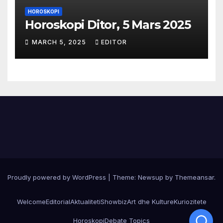
HOROSKOPI
Horoskopi Ditor, 5 Mars 2025
MARCH 5, 2025
EDITOR
Proudly powered by WordPress
|
Theme:
Newsup
by
Themeansar
.
Welcome
Editorial
Aktualiteti
Showbiz
Art dhe Kulture
Kuriozitete
Horoskopi
Debate Topics