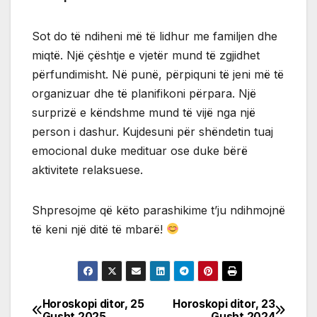
Sot do të ndiheni më të lidhur me familjen dhe
miqtë. Një çështje e vjetër mund të zgjidhet
përfundimisht. Në punë, përpiquni të jeni më të
organizuar dhe të planifikoni përpara. Një
surprizë e këndshme mund të vijë nga një
person i dashur. Kujdesuni për shëndetin tuaj
emocional duke medituar ose duke bërë
aktivitete relaksuese.
Shpresojme që këto parashikime t’ju ndihmojnë
të keni një ditë të mbarë!
Horoskopi ditor, 25
Horoskopi ditor, 23
Post
Gusht 2025
Gusht 2024