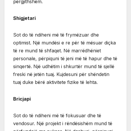
përgjithshëm.
Shigjetari
Sot do të ndiheni më të frymëzuar dhe
optimist. Një mundësi e re për të mësuar diçka
të re mund të shfaqet. Në marrëdhëniet
personale, përpiquni të jeni më të hapur dhe të
sinqertë. Një udhëtim i shkurtër mund të sjellë
freski në jetën tuaj. Kujdesuni për shëndetin
tuaj duke bërë aktivitete fizike të lehta.
Bricjapi
Sot do të ndiheni më të fokusuar dhe të
vendosur. Një projekt i rëndësishëm mund të