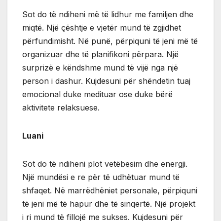
Sot do të ndiheni më të lidhur me familjen dhe
miqtë. Një çështje e vjetër mund të zgjidhet
përfundimisht. Në punë, përpiquni të jeni më të
organizuar dhe të planifikoni përpara. Një
surprizë e këndshme mund të vijë nga një
person i dashur. Kujdesuni për shëndetin tuaj
emocional duke medituar ose duke bërë
aktivitete relaksuese.
Luani
Sot do të ndiheni plot vetëbesim dhe energji.
Një mundësi e re për të udhëtuar mund të
shfaqet. Në marrëdhëniet personale, përpiquni
të jeni më të hapur dhe të sinqertë. Një projekt
i ri mund të fillojë me sukses. Kujdesuni për