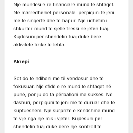
Një mundësi e re financiare mund të shfaqet.
Në marrëdhëniet personale, përpiquni të jeni
më të sinqertë dhe të hapur. Një udhëtim i
shkurtër mund të sjellë freski në jetën tuaj.
Kujdesuni për shëndetin tuaj duke bërë
aktivitete fizike të lehta.
Akrepi
Sot do të ndiheni më të vendosur dhe të
fokusuar. Një sfidë e re mund të shfaqet në
punë, por ju do ta përballoni me sukses. Në
dashuri, përpiquni të jeni më të duruar dhe të
kuptueshëm. Një surprizë e këndshme mund
të vijë nga një mik i vjetër. Kujdesuni për
shëndetin tuaj duke bërë një kontroll të