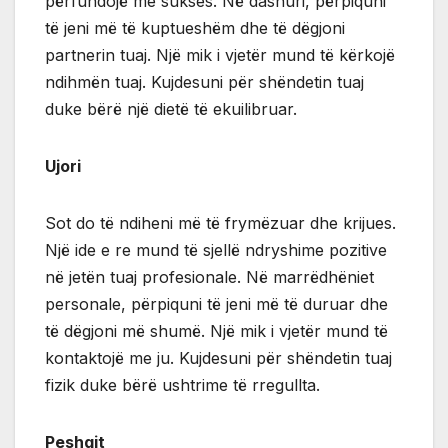
përfundojë me sukses. Në dashuri, përpiquni
të jeni më të kuptueshëm dhe të dëgjoni
partnerin tuaj. Një mik i vjetër mund të kërkojë
ndihmën tuaj. Kujdesuni për shëndetin tuaj
duke bërë një dietë të ekuilibruar.
Ujori
Sot do të ndiheni më të frymëzuar dhe krijues.
Një ide e re mund të sjellë ndryshime pozitive
në jetën tuaj profesionale. Në marrëdhëniet
personale, përpiquni të jeni më të duruar dhe
të dëgjoni më shumë. Një mik i vjetër mund të
kontaktojë me ju. Kujdesuni për shëndetin tuaj
fizik duke bërë ushtrime të rregullta.
Peshqit