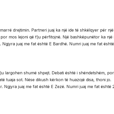
marrë drejtimin. Partneri juaj ka një ide të shkëlqyer për një
or mos lejoni që t’ju përfitojnë. Një bashkëpunëtor ka një 
 Ngjyra juaj me fat është E Bardhë. Numri juaj me fat është
 t’ju largohen shumë shpejt. Debati është i shëndetshëm, po
të tuaja sot. Nëse dikush kërkon të huazojë disa, thoni jo.
. Ngjyra juaj me fat është E Zezë. Numri juaj me fat është 2