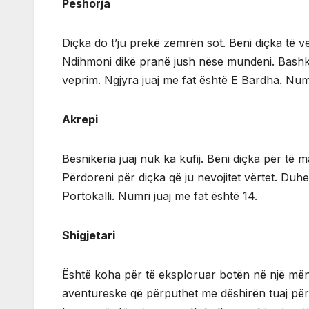
Peshorja
Diçka do t’ju prekë zemrën sot. Bëni diçka të ve
Ndihmoni dikë pranë jush nëse mundeni. Bashkëp
veprim. Ngjyra juaj me fat është E Bardha. Numr
Akrepi
Besnikëria juaj nuk ka kufij. Bëni diçka për të 
Përdoreni për diçka që ju nevojitet vërtet. Duhe
Portokalli. Numri juaj me fat është 14.
Shigjetari
Është koha për të eksploruar botën në një mënyr
aventureske që përputhet me dëshirën tuaj për 