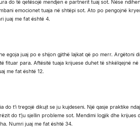
hura do të qetësojë mendjen e partnerit tuaj sot. Nëse ndihen
ë mbani emocionet tuaja në shtëpi sot. Ato po pengojnë krye
i juaj me fat është 4.
he egoja juaj po e shijon gjithë lajkat që po merr. Argëtoni d
të fituar para. Aftësitë tuaja krijuese duhet të shkëlqejnë n
aj me fat është 12.
do t’i tregojë dikujt se ju kujdeseni. Një qasje praktike ndaj
it do t’ju sjellin probleme sot. Mendimi logjik dhe krijues do
dha. Numri juaj me fat është 34.