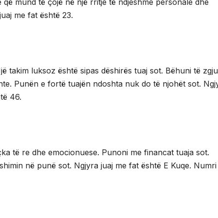
ë që mund të çojë në një rritje të ndjeshme personale dhe
juaj me fat është 23.
Një takim luksoz është sipas dëshirës tuaj sot. Bëhuni të zgj
nte. Punën e fortë tuajën ndoshta nuk do të njohët sot. Ngj
të 46.
içka të re dhe emocionuese. Punoni me financat tuaja sot.
shimin në punë sot. Ngjyra juaj me fat është E Kuqe. Numri 