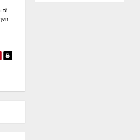
i të
rjen