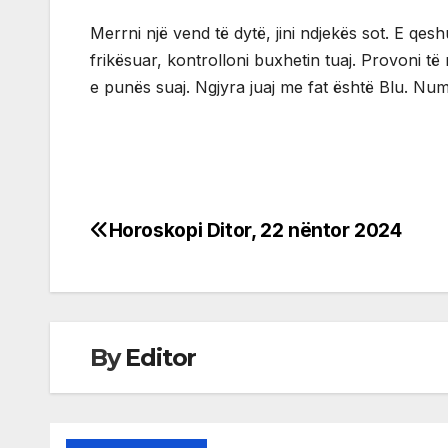
Merrni një vend të dytë, jini ndjekës sot. E qes
frikësuar, kontrolloni buxhetin tuaj. Provoni t
e punës suaj. Ngjyra juaj me fat është Blu. Numr
Horoskopi Ditor, 22 nëntor 2024
Post
navigation
By
Editor