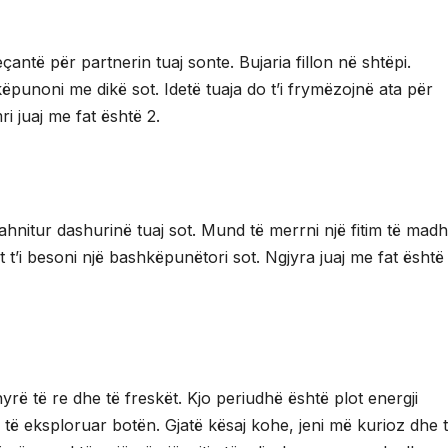
çantë për partnerin tuaj sonte. Bujaria fillon në shtëpi.
unoni me dikë sot. Idetë tuaja do t’i frymëzojnë ata për
i juaj me fat është 2.
mahnitur dashurinë tuaj sot. Mund të merrni një fitim të madh
t t’i besoni një bashkëpunëtori sot. Ngjyra juaj me fat është
ë të re dhe të freskët. Kjo periudhë është plot energji
të eksploruar botën. Gjatë kësaj kohe, jeni më kurioz dhe 