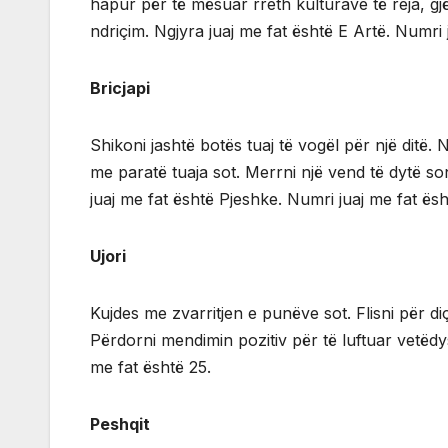
hapur për të mësuar rreth kulturave të reja, gj
ndriçim. Ngjyra juaj me fat është E Artë. Numri 
Bricjapi
Shikoni jashtë botës tuaj të vogël për një ditë. 
me paratë tuaja sot. Merrni një vend të dytë so
juaj me fat është Pjeshke. Numri juaj me fat ësh
Ujori
Kujdes me zvarritjen e punëve sot. Flisni për d
Përdorni mendimin pozitiv për të luftuar vetëdy
me fat është 25.
Peshqit