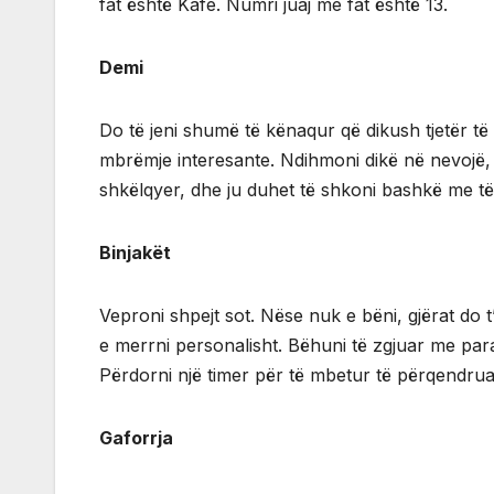
fat është Kafe. Numri juaj me fat është 13.
Demi
Do të jeni shumë të kënaqur që dikush tjetër të 
mbrëmje interesante. Ndihmoni dikë në nevojë, p
shkëlqyer, dhe ju duhet të shkoni bashkë me të.
Binjakët
Veproni shpejt sot. Nëse nuk e bëni, gjërat do
e merrni personalisht. Bëhuni të zgjuar me para
Përdorni një timer për të mbetur të përqendruar
Gaforrja