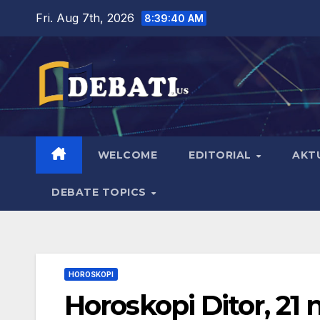
Skip
Fri. Aug 7th, 2026
8:39:42 AM
to
content
WELCOME
EDITORIAL
AKT
DEBATE TOPICS
HOROSKOPI
Horoskopi Ditor, 21