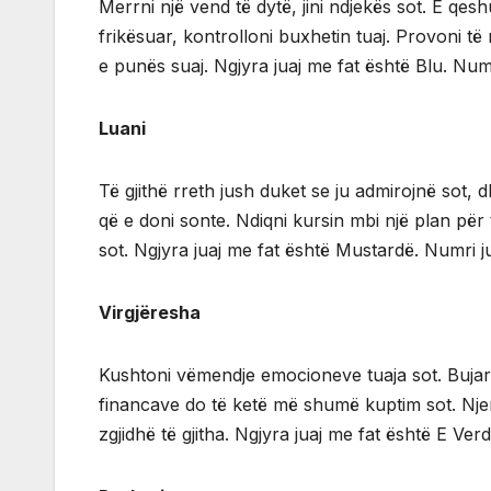
Merrni një vend të dytë, jini ndjekës sot. E qes
frikësuar, kontrolloni buxhetin tuaj. Provoni t
e punës suaj. Ngjyra juaj me fat është Blu. Numr
Luani
Të gjithë rreth jush duket se ju admirojnë sot, d
që e doni sonte. Ndiqni kursin mbi një plan për 
sot. Ngjyra juaj me fat është Mustardë. Numri ju
Virgjëresha
Kushtoni vëmendje emocioneve tuaja sot. Bujaria 
financave do të ketë më shumë kuptim sot. Njerëz
zgjidhë të gjitha. Ngjyra juaj me fat është E Ver