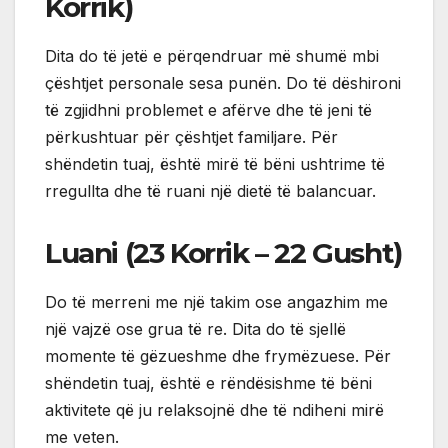
Korrik)
Dita do të jetë e përqendruar më shumë mbi
çështjet personale sesa punën. Do të dëshironi
të zgjidhni problemet e afërve dhe të jeni të
përkushtuar për çështjet familjare. Për
shëndetin tuaj, është mirë të bëni ushtrime të
rregullta dhe të ruani një dietë të balancuar.
Luani (23 Korrik – 22 Gusht)
Do të merreni me një takim ose angazhim me
një vajzë ose grua të re. Dita do të sjellë
momente të gëzueshme dhe frymëzuese. Për
shëndetin tuaj, është e rëndësishme të bëni
aktivitete që ju relaksojnë dhe të ndiheni mirë
me veten.