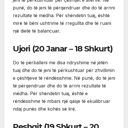
jeni të përkushtuar për çështjet e afërve. Në
punë, do të jeni të përqendruar dhe do të arrini
rezultate të mëdha. Për shëndetin tuaj, është
mirë të bëni ushtrime të rregullta dhe të ruani
një dietë të balancuar.
Ujori (20 Janar – 18 Shkurt)
Do të përballeni me disa ndryshime në jetën
tuaj dhe do të jeni të përkushtuar për zhvillimin
e çështjeve të rëndësishme. Në punë, do të jeni
të përqendruar dhe do të arrini rezultate të
mëdha. Për shëndetin tuaj, është e
rëndësishme të mbani një qasje të ekuilibruar
ndaj punës dhe kohës së lirë.
Peshqit (19 Shkurt – 20