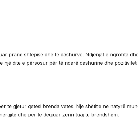
uar pranë shtëpisë dhe të dashurve. Ndjenjat e ngrohta dh
ë një ditë e përsosur për të ndarë dashurinë dhe pozitivitet
për të gjetur qetësi brenda vetes. Një shëtitje në natyrë mun
 energjitë dhe për të dëgjuar zërin tuaj të brendshëm.