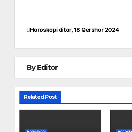
Horoskopi ditor, 18 Qershor 2024
Post
navigation
By
Editor
Related Post
HOROSKOPI
HOROSK