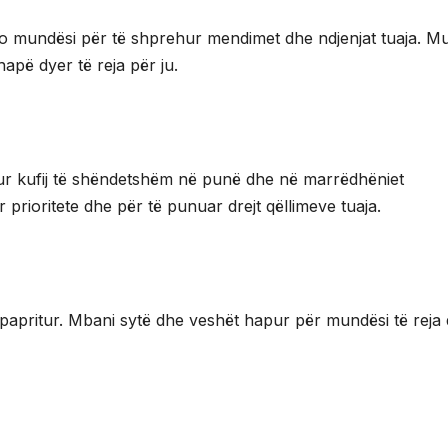
çdo mundësi për të shprehur mendimet dhe ndjenjat tuaja. M
apë dyer të reja për ju.
ur kufij të shëndetshëm në punë dhe në marrëdhëniet
 prioritete dhe për të punuar drejt qëllimeve tuaja.
 papritur. Mbani sytë dhe veshët hapur për mundësi të reja