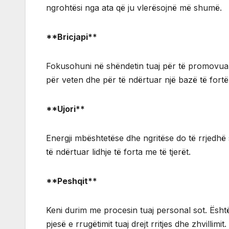
ngrohtësi nga ata që ju vlerësojnë më shumë.
**Bricjapi**
Fokusohuni në shëndetin tuaj për të promovuar 
për veten dhe për të ndërtuar një bazë të fort
**Ujori**
Energji mbështetëse dhe ngritëse do të rrjedhë s
të ndërtuar lidhje të forta me të tjerët.
**Peshqit**
Keni durim me procesin tuaj personal sot. Është
pjesë e rrugëtimit tuaj drejt rritjes dhe zhvillimit.