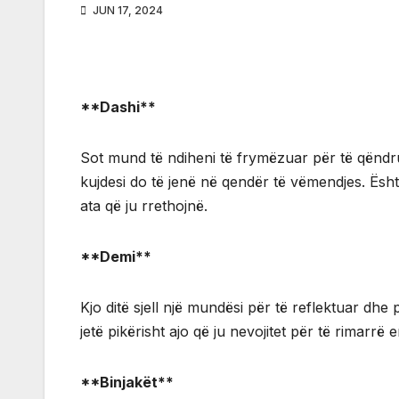
JUN 17, 2024
**Dashi**
Sot mund të ndiheni të frymëzuar për të qëndr
kujdesi do të jenë në qendër të vëmendjes. Ësht
ata që ju rrethojnë.
**Demi**
Kjo ditë sjell një mundësi për të reflektuar dhe 
jetë pikërisht ajo që ju nevojitet për të rimarrë
**Binjakët**