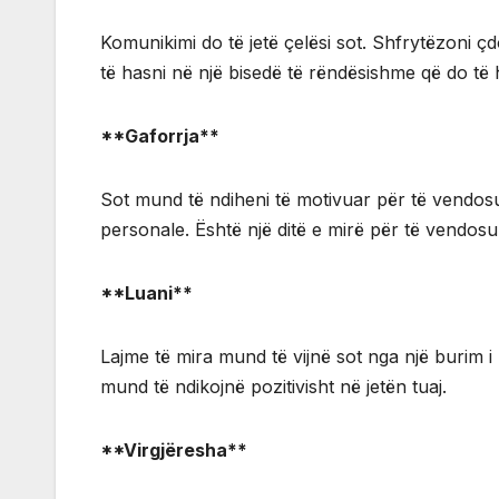
Komunikimi do të jetë çelësi sot. Shfrytëzoni 
të hasni në një bisedë të rëndësishme që do të h
**Gaforrja**
Sot mund të ndiheni të motivuar për të vendos
personale. Është një ditë e mirë për të vendosur
**Luani**
Lajme të mira mund të vijnë sot nga një burim i
mund të ndikojnë pozitivisht në jetën tuaj.
**Virgjëresha**