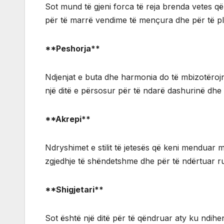
Sot mund të gjeni forca të reja brenda vetes që 
për të marrë vendime të mençura dhe për të pl
**Peshorja**
Ndjenjat e buta dhe harmonia do të mbizotërojnë
një ditë e përsosur për të ndarë dashurinë dhe
**Akrepi**
Ndryshimet e stilit të jetesës që keni menduar 
zgjedhje të shëndetshme dhe për të ndërtuar rut
**Shigjetari**
Sot është një ditë për të qëndruar aty ku ndihe