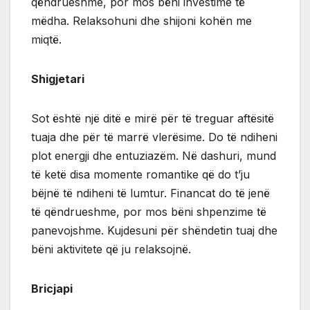
qëndrueshme, por mos bëni investime të
mëdha. Relaksohuni dhe shijoni kohën me
miqtë.
Shigjetari
Sot është një ditë e mirë për të treguar aftësitë
tuaja dhe për të marrë vlerësime. Do të ndiheni
plot energji dhe entuziazëm. Në dashuri, mund
të ketë disa momente romantike që do t’ju
bëjnë të ndiheni të lumtur. Financat do të jenë
të qëndrueshme, por mos bëni shpenzime të
panevojshme. Kujdesuni për shëndetin tuaj dhe
bëni aktivitete që ju relaksojnë.
Bricjapi