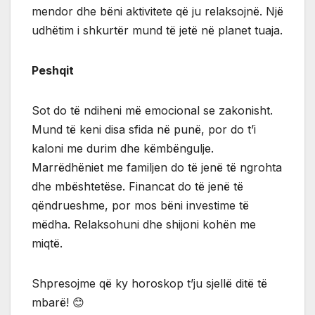
mendor dhe bëni aktivitete që ju relaksojnë. Një
udhëtim i shkurtër mund të jetë në planet tuaja.
Peshqit
Sot do të ndiheni më emocional se zakonisht.
Mund të keni disa sfida në punë, por do t’i
kaloni me durim dhe këmbëngulje.
Marrëdhëniet me familjen do të jenë të ngrohta
dhe mbështetëse. Financat do të jenë të
qëndrueshme, por mos bëni investime të
mëdha. Relaksohuni dhe shijoni kohën me
miqtë.
Shpresojme që ky horoskop t’ju sjellë ditë të
mbarë! 😊