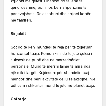
zgjidhni me qetësi. Financat do të jenë të
qëndrueshme, por mos bëni shpenzime të
panevojshme. Relaksohuni dhe shijoni kohën
me familjen.
Binjakët
Sot do të keni mundësi të reja për të zgjeruar
horizontet tuaja. Komunikimi do të jetë çelësi i
suksesit në punë dhe në marrëdhëniet
personale. Mund të merrni lajme të mira nga
një mik i largët. Kujdesuni për shëndetin tuaj
mendor dhe bëni aktivitete që ju relaksojnë. Një
udhëtim i shkurtër mund të jetë në planet tuaja.
Gaforrja