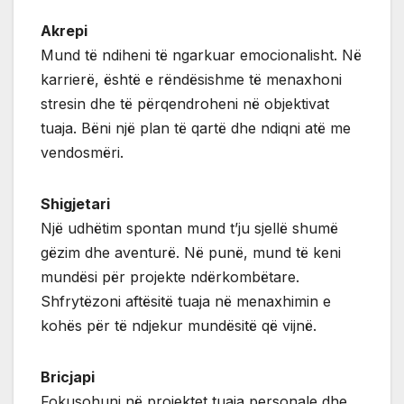
Akrepi
Mund të ndiheni të ngarkuar emocionalisht. Në
karrierë, është e rëndësishme të menaxhoni
stresin dhe të përqendroheni në objektivat
tuaja. Bëni një plan të qartë dhe ndiqni atë me
vendosmëri.
Shigjetari
Një udhëtim spontan mund t’ju sjellë shumë
gëzim dhe aventurë. Në punë, mund të keni
mundësi për projekte ndërkombëtare.
Shfrytëzoni aftësitë tuaja në menaxhimin e
kohës për të ndjekur mundësitë që vijnë.
Bricjapi
Fokusohuni në projektet tuaja personale dhe