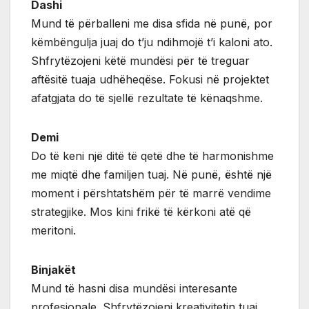
Dashi
Mund të përballeni me disa sfida në punë, por
këmbëngulja juaj do t’ju ndihmojë t’i kaloni ato.
Shfrytëzojeni këtë mundësi për të treguar
aftësitë tuaja udhëheqëse. Fokusi në projektet
afatgjata do të sjellë rezultate të kënaqshme.
Demi
Do të keni një ditë të qetë dhe të harmonishme
me miqtë dhe familjen tuaj. Në punë, është një
moment i përshtatshëm për të marrë vendime
strategjike. Mos kini frikë të kërkoni atë që
meritoni.
Binjakët
Mund të hasni disa mundësi interesante
profesionale. Shfrytëzojeni kreativitetin tuaj