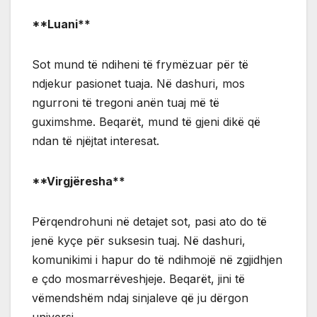
**Luani**
Sot mund të ndiheni të frymëzuar për të
ndjekur pasionet tuaja. Në dashuri, mos
ngurroni të tregoni anën tuaj më të
guximshme. Beqarët, mund të gjeni dikë që
ndan të njëjtat interesat.
**Virgjëresha**
Përqendrohuni në detajet sot, pasi ato do të
jenë kyçe për suksesin tuaj. Në dashuri,
komunikimi i hapur do të ndihmojë në zgjidhjen
e çdo mosmarrëveshjeje. Beqarët, jini të
vëmendshëm ndaj sinjaleve që ju dërgon
universi.