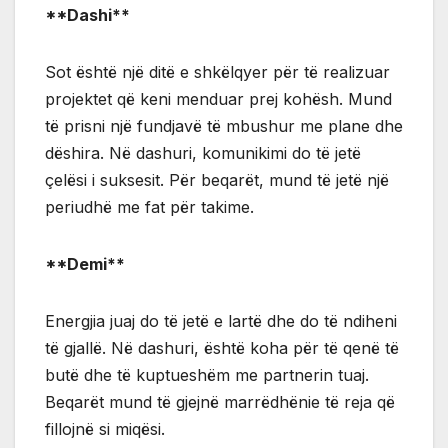
**Dashi**
Sot është një ditë e shkëlqyer për të realizuar
projektet që keni menduar prej kohësh. Mund
të prisni një fundjavë të mbushur me plane dhe
dëshira. Në dashuri, komunikimi do të jetë
çelësi i suksesit. Për beqarët, mund të jetë një
periudhë me fat për takime.
**Demi**
Energjia juaj do të jetë e lartë dhe do të ndiheni
të gjallë. Në dashuri, është koha për të qenë të
butë dhe të kuptueshëm me partnerin tuaj.
Beqarët mund të gjejnë marrëdhënie të reja që
fillojnë si miqësi.