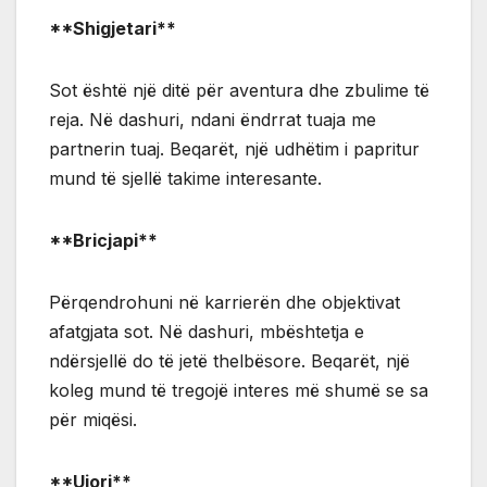
**Shigjetari**
Sot është një ditë për aventura dhe zbulime të
reja. Në dashuri, ndani ëndrrat tuaja me
partnerin tuaj. Beqarët, një udhëtim i papritur
mund të sjellë takime interesante.
**Bricjapi**
Përqendrohuni në karrierën dhe objektivat
afatgjata sot. Në dashuri, mbështetja e
ndërsjellë do të jetë thelbësore. Beqarët, një
koleg mund të tregojë interes më shumë se sa
për miqësi.
**Ujori**