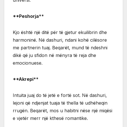
**Peshorja**
Kjo është një ditë për të gjetur ekuilibrin dhe
harmoninë. Në dashuri, ndani kohë cilësore
me partnerin tuaj. Beqarët, mund të ndeshni
dikë që ju sfidon në mënyra të reja dhe
emocionuese.
**Akrepi**
Intuita juaj do të jetë e fortë sot. Në dashuri,
lejoni që ndjenjat tuaja të thella të udhëheqin
rrugën. Beqarët, mos u habitni nëse një miqësi
e vjetër merr një kthesë romantike.