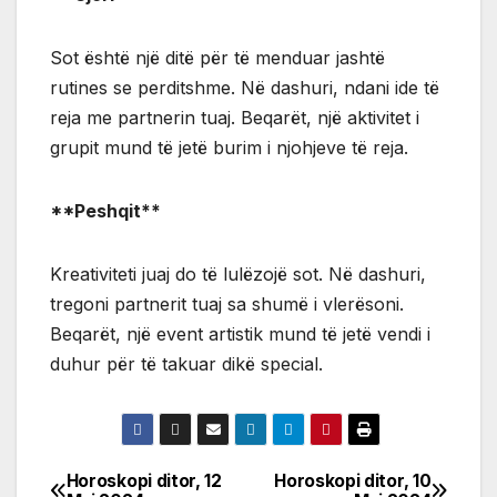
Sot është një ditë për të menduar jashtë
rutines se perditshme. Në dashuri, ndani ide të
reja me partnerin tuaj. Beqarët, një aktivitet i
grupit mund të jetë burim i njohjeve të reja.
**Peshqit**
Kreativiteti juaj do të lulëzojë sot. Në dashuri,
tregoni partnerit tuaj sa shumë i vlerësoni.
Beqarët, një event artistik mund të jetë vendi i
duhur për të takuar dikë special.
Horoskopi ditor, 12
Horoskopi ditor, 10
Post