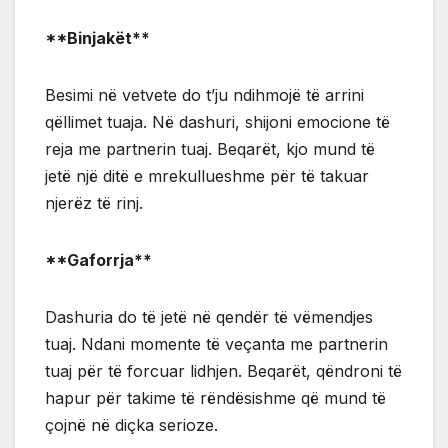
**Binjakët**
Besimi në vetvete do t’ju ndihmojë të arrini
qëllimet tuaja. Në dashuri, shijoni emocione të
reja me partnerin tuaj. Beqarët, kjo mund të
jetë një ditë e mrekullueshme për të takuar
njerëz të rinj.
**Gaforrja**
Dashuria do të jetë në qendër të vëmendjes
tuaj. Ndani momente të veçanta me partnerin
tuaj për të forcuar lidhjen. Beqarët, qëndroni të
hapur për takime të rëndësishme që mund të
çojnë në diçka serioze.