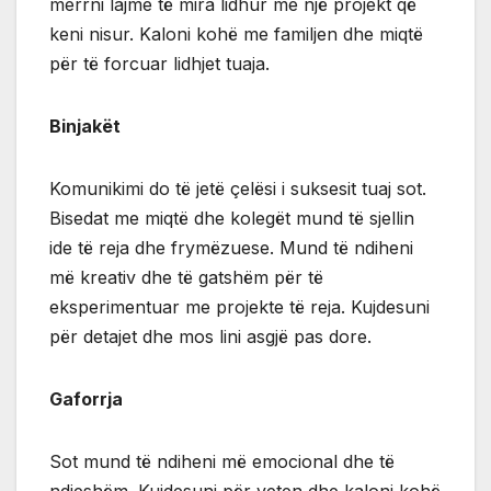
merrni lajme të mira lidhur me një projekt që
keni nisur. Kaloni kohë me familjen dhe miqtë
për të forcuar lidhjet tuaja.
Binjakët
Komunikimi do të jetë çelësi i suksesit tuaj sot.
Bisedat me miqtë dhe kolegët mund të sjellin
ide të reja dhe frymëzuese. Mund të ndiheni
më kreativ dhe të gatshëm për të
eksperimentuar me projekte të reja. Kujdesuni
për detajet dhe mos lini asgjë pas dore.
Gaforrja
Sot mund të ndiheni më emocional dhe të
ndjeshëm. Kujdesuni për veten dhe kaloni kohë