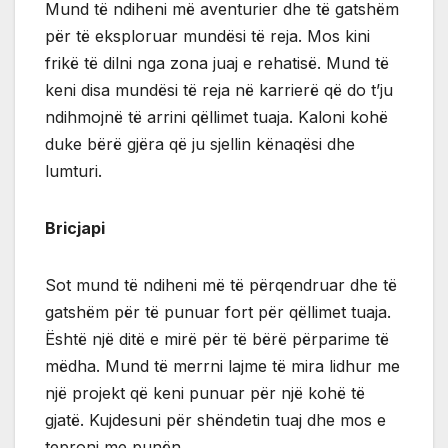
Mund të ndiheni më aventurier dhe të gatshëm
për të eksploruar mundësi të reja. Mos kini
frikë të dilni nga zona juaj e rehatisë. Mund të
keni disa mundësi të reja në karrierë që do t’ju
ndihmojnë të arrini qëllimet tuaja. Kaloni kohë
duke bërë gjëra që ju sjellin kënaqësi dhe
lumturi.
Bricjapi
Sot mund të ndiheni më të përqendruar dhe të
gatshëm për të punuar fort për qëllimet tuaja.
Është një ditë e mirë për të bërë përparime të
mëdha. Mund të merrni lajme të mira lidhur me
një projekt që keni punuar për një kohë të
gjatë. Kujdesuni për shëndetin tuaj dhe mos e
teproni me punën.