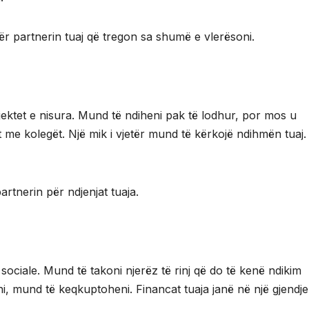
për partnerin tuaj që tregon sa shumë e vlerësoni.
jektet e nisura. Mund të ndiheni pak të lodhur, por mos u
 me kolegët. Një mik i vjetër mund të kërkojë ndihmën tuaj.
rtnerin për ndjenjat tuaja.
 sociale. Mund të takoni njerëz të rinj që do të kenë ndikim
rni, mund të keqkuptoheni. Financat tuaja janë në një gjendje