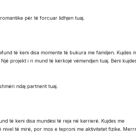
romantike për të forcuar lidhjen tuaj.
. Mund të keni disa momente të bukura me familjen. Kujdes 
Një projekt i ri mund të kërkojë vëmendjen tuaj. Bëni kujd
mëri ndaj partnerit tuaj.
und të keni disa mundësi të reja në karrierë. Kujdes me
 nivel të mirë, por mos e teproni me aktivitetet fizike. Merr