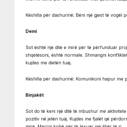
Këshilla për dashurinë: Bëni një gjest të vogël 
Demi
Sot është një ditë e mirë për të përfunduar pro
shqetësoni, është normale. Shmangni konfliktet
kujdes me dietën tuaj.
Këshilla për dashurinë: Komunikoni hapur me pa
Binjakët
Sot do të keni një ditë të mbushur me aktivitete
pozitiv në jetën tuaj. Kujdes me fjalët që përdo
mirë. Merrni kohë për të lexuar një libër të ri.