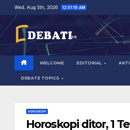
Skip
Wed. Aug 5th, 2026
12:51:20 AM
to
content
WELCOME
EDITORIAL
AKT
DEBATE TOPICS
HOROSKOPI
Horoskopi ditor, 1 T