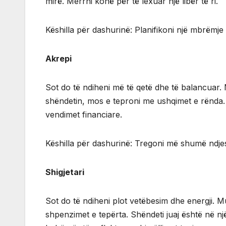
mirë. Merrni kohë për të lexuar një libër të ri.
Këshilla për dashurinë: Planifikoni një mbrëmje 
Akrepi
Sot do të ndiheni më të qetë dhe të balancuar
shëndetin, mos e teproni me ushqimet e rënda. 
vendimet financiare.
Këshilla për dashurinë: Tregoni më shumë ndjesh
Shigjetari
Sot do të ndiheni plot vetëbesim dhe energji. M
shpenzimet e tepërta. Shëndeti juaj është në një