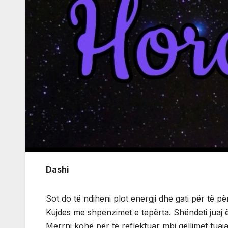
Dashi
Sot do të ndiheni plot energji dhe gati për të p
Kujdes me shpenzimet e tepërta. Shëndeti juaj ës
Merrni kohë për të reflektuar mbi qëllimet tuaja