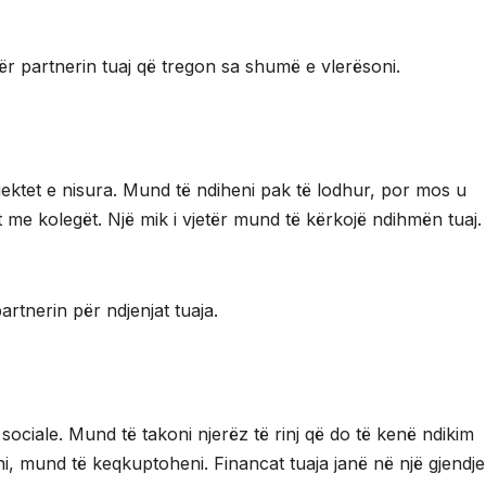
për partnerin tuaj që tregon sa shumë e vlerësoni.
jektet e nisura. Mund të ndiheni pak të lodhur, por mos u
 me kolegët. Një mik i vjetër mund të kërkojë ndihmën tuaj.
rtnerin për ndjenjat tuaja.
 sociale. Mund të takoni njerëz të rinj që do të kenë ndikim
rni, mund të keqkuptoheni. Financat tuaja janë në një gjendje