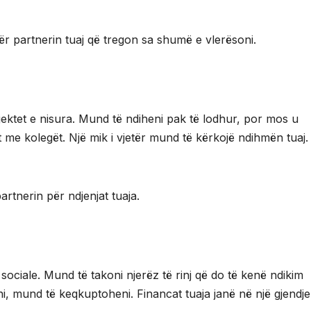
për partnerin tuaj që tregon sa shumë e vlerësoni.
jektet e nisura. Mund të ndiheni pak të lodhur, por mos u
 me kolegët. Një mik i vjetër mund të kërkojë ndihmën tuaj.
rtnerin për ndjenjat tuaja.
 sociale. Mund të takoni njerëz të rinj që do të kenë ndikim
rni, mund të keqkuptoheni. Financat tuaja janë në një gjendje