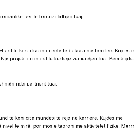
romantike për të forcuar lidhjen tuaj.
. Mund të keni disa momente të bukura me familjen. Kujdes 
Një projekt i ri mund të kërkojë vëmendjen tuaj. Bëni kujd
mëri ndaj partnerit tuaj.
und të keni disa mundësi të reja në karrierë. Kujdes me
 nivel të mirë, por mos e teproni me aktivitetet fizike. Merr