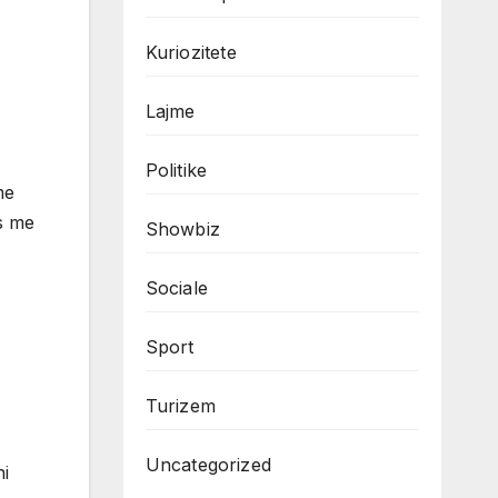
Kuriozitete
Lajme
Politike
me
es me
Showbiz
Sociale
Sport
Turizem
Uncategorized
ni