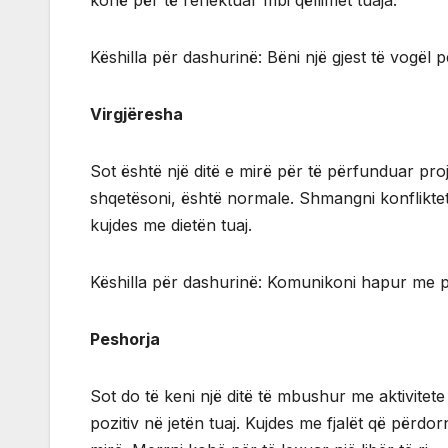
kohë për të reflektuar mbi qëllimet tuaja.
Këshilla për dashurinë: Bëni një gjest të vogël 
Virgjëresha
Sot është një ditë e mirë për të përfunduar pro
shqetësoni, është normale. Shmangni konfliktet
kujdes me dietën tuaj.
Këshilla për dashurinë: Komunikoni hapur me pa
Peshorja
Sot do të keni një ditë të mbushur me aktivitete
pozitiv në jetën tuaj. Kujdes me fjalët që përdo