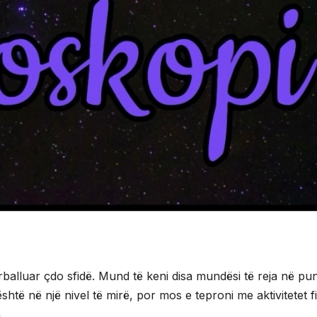
ërballuar çdo sfidë. Mund të keni disa mundësi të reja në pu
htë në një nivel të mirë, por mos e teproni me aktivitetet fi
.