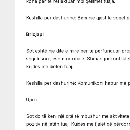
kohë për të reflektuar mbi qëllimet tuaja.
Këshilla për dashurinë: Bëni një gjest të vogël 
Bricjapi
Sot është një ditë e mirë për të përfunduar pro
shqetësoni, është normale. Shmangni konfliktet
kujdes me dietën tuaj.
Këshilla për dashurinë: Komunikoni hapur me pa
Ujori
Sot do të keni një ditë të mbushur me aktivitete
pozitiv në jetën tuaj. Kujdes me fjalët që përdo