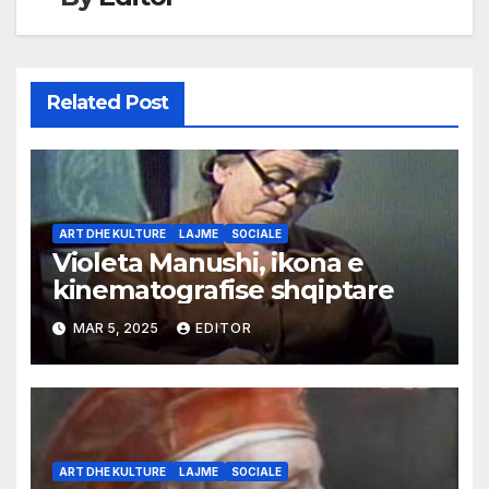
Related Post
ART DHE KULTURE
LAJME
SOCIALE
Violeta Manushi, ikona e
kinematografise shqiptare
MAR 5, 2025
EDITOR
ART DHE KULTURE
LAJME
SOCIALE