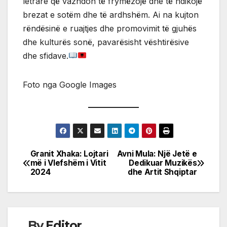
letrare që vazhdon të frymëzojë dhe të ndikojë
brezat e sotëm dhe të ardhshëm. Ai na kujton
rëndësinë e ruajtjes dhe promovimit të gjuhës
dhe kulturës sonë, pavarësisht vështirësive
dhe sfidave.
Foto nga Google Images
Granit Xhaka: Lojtari
Avni Mula: Një Jetë e
Post
më i Vlefshëm i Vitit
Dedikuar Muzikës
2024
dhe Artit Shqiptar
navigation
By
Editor