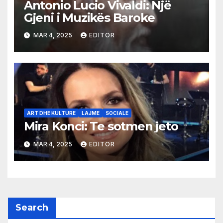
Antonio Lucio Vivaldi: Një
Gjeni i Muzikës Baroke
MAR 4, 2025
EDITOR
ART DHE KULTURE
LAJME
SOCIALE
Mira Konci: Te sotmen jeto
MAR 4, 2025
EDITOR
Search