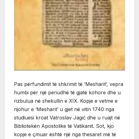
Pas përfundimit të shkrimit të ‘Mesharit’, vepra
humbi për një periudhë të gjatë kohore dhe u
rizbulua në shekullin e XIX. Kopje e vetme e
njohur e ‘Mesharit’ u gjet në vitin 1740 nga
studiuesi kroat Vatroslav Jagić dhe u ruajt në
Bibliotekën Apostolike të Vatikanit. Sot, kjo
kopje e çmuar është një nga thesaret më të